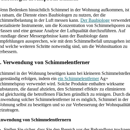
enn Bedenken hinsichtlich Schimmel in der Wohnung aufkommen, ist
s ratsam, die Dienste eines Baubiologen zu nutzen, der die
chimmelbelastung in der Luft messen kann.
Der Baubiologe
verwende
pezialisierte Instrumente, um die Konzentration von Schimmelsporen z
rfassen und eine genaue Analyse der Luftqualität durchzuführen. Auf
rundlage dieser Messergebnisse kann der Baubiologe dann
mpfehlungen aussprechen, wie mit dem Schimmelbefall umzugehen ist
nd welche weiteren Schritte notwendig sind, um die Wohnsituation zu
erbessern.
. Verwendung von Schimmelentferner
chimmel in der Wohnung beseitigen kann bei kleineren Schimmelstelle
igenständig erfolgen, indem ein
ein
Schimmelentferner
Ag+
chimmelspray verwendet wird. Solche Produkte enthalten wirksame
ubstanzen, die darauf abzielen, den Schimmel effektiv zu eliminieren
nd gleichzeitig die betroffenen Flächen gründlich zu reinigen. Durch di
nwendung solcher Schimmelentferner ist es möglich, Schimmel in der
ohnung selbst zu beseitigen und so zur Verbesserung der Wohnqualitä
eizutragen.
nwendung von Schimmelentfernern
Stellen Sie sicher, dass Sie den Bereich vor der Behandlung trocknen