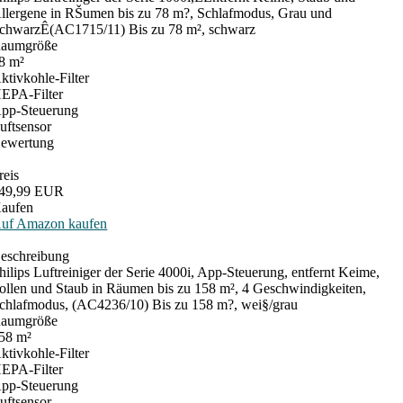
llergene in RŠumen bis zu 78 m?, Schlafmodus, Grau und
chwarzÊ(AC1715/11) Bis zu 78 m², schwarz
aumgröße
8 m²
ktivkohle-Filter
EPA-Filter
pp-Steuerung
uftsensor
ewertung
reis
49,99 EUR
aufen
uf Amazon kaufen
eschreibung
hilips Luftreiniger der Serie 4000i, App-Steuerung, entfernt Keime,
ollen und Staub in Räumen bis zu 158 m², 4 Geschwindigkeiten,
chlafmodus, (AC4236/10) Bis zu 158 m?, wei§/grau
aumgröße
58 m²
ktivkohle-Filter
EPA-Filter
pp-Steuerung
uftsensor