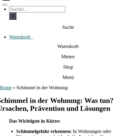
c
h
T
S
e
o
u
c
g
n
h
g
a
e
l
Suche
c
n
e
a
h
N
c
Warenkorb
0
:
a
h
:
v
Warenkorb
i
g
Mieten
a
t
i
Shop
o
n
Menü
Home
»
Schimmel in der Wohnung
Schimmel in der Wohnung: Was tun?
Ursachen, Prävention und Lösungen
Das Wichtigste in Kürze:
Schimmelgefahr erkennen:
In Wohnungen oder