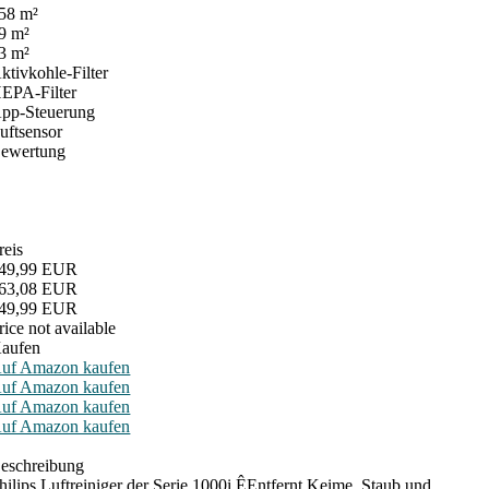
58 m²
9 m²
3 m²
ktivkohle-Filter
EPA-Filter
pp-Steuerung
uftsensor
ewertung
reis
49,99 EUR
63,08 EUR
49,99 EUR
rice not available
aufen
uf Amazon kaufen
uf Amazon kaufen
uf Amazon kaufen
uf Amazon kaufen
eschreibung
hilips Luftreiniger der Serie 1000i,ÊEntfernt Keime, Staub und