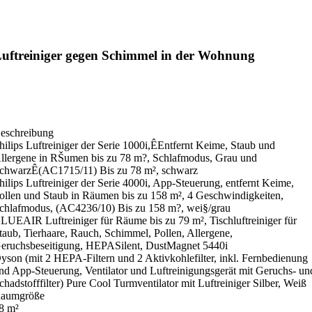
uftreiniger gegen Schimmel in der Wohnung
eschreibung
hilips Luftreiniger der Serie 1000i,ÊEntfernt Keime, Staub und
llergene in RŠumen bis zu 78 m?, Schlafmodus, Grau und
chwarzÊ(AC1715/11) Bis zu 78 m², schwarz
hilips Luftreiniger der Serie 4000i, App-Steuerung, entfernt Keime,
ollen und Staub in Räumen bis zu 158 m², 4 Geschwindigkeiten,
chlafmodus, (AC4236/10) Bis zu 158 m?, wei§/grau
LUEAIR Luftreiniger für Räume bis zu 79 m², Tischluftreiniger für
taub, Tierhaare, Rauch, Schimmel, Pollen, Allergene,
eruchsbeseitigung, HEPASilent, DustMagnet 5440i
yson (mit 2 HEPA-Filtern und 2 Aktivkohlefilter, inkl. Fernbedienung
nd App-Steuerung, Ventilator und Luftreinigungsgerät mit Geruchs- un
chadstofffilter) Pure Cool Turmventilator mit Luftreiniger Silber, Weiß
aumgröße
8 m²