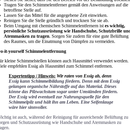
Tragen Sie den Schimmelentferner gemäß den Anweisungen auf die
betroffene Stelle auf.
Lassen Sie das Mittel für die angegebene Zeit einwirken.
Reinigen Sie die Stelle gründlich und trocknen Sie sie ab.
Beim Umgang mit chemischen Schimmelentfernern ist
es wichtig,
persönliche Schutzausrüstung wie Handschuhe, Schutzbrille un
Atemmasken zu tragen
. Sorgen Sie zudem für eine gute Belüftung
des Raumes, um die Einatmung von Dämpfen zu vermeiden.
o-it-yourself Schimmelentfernung
ür kleine Schimmelstellen können auch Hausmittel verwendet werden.
iele empfehlen Essig als Hausmittel zum Schimmel entfernen.
Expertentipp / Hinweis:
Wir raten von Essig ab, denn
Essig kann Schimmelbildung fördern. Denn
mit dem Essig
gelangen organische Nährstoffe auf das Material. Dieses
könne das Pilzwachstum sogar unter Umständen fördern.
Der Essig wird eventuell zur Nahrungsquelle für den
Schimmelpilz und hält ihn am Leben.
Eine
Seifenlauge
wäre hier sinnvoller.
ichtig ist auch, während der Reinigung für ausreichende Belüftung zu
orgen und Schutzausrüstung wie Handschuhe und Atemmasken zu
ragen.