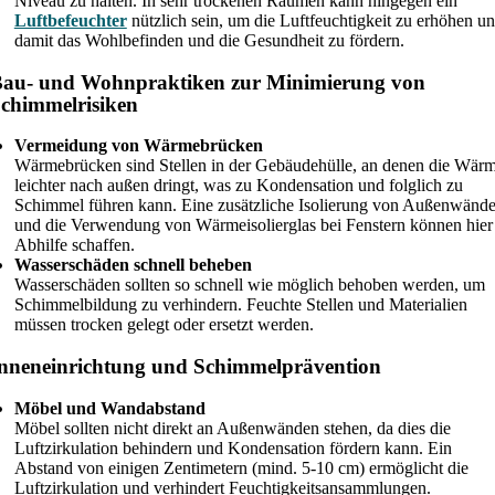
Niveau zu halten. In sehr trockenen Räumen kann hingegen ein
Luftbefeuchter
nützlich sein, um die Luftfeuchtigkeit zu erhöhen u
damit das Wohlbefinden und die Gesundheit zu fördern.
au- und Wohnpraktiken zur Minimierung von
chimmelrisiken
Vermeidung von Wärmebrücken
Wärmebrücken sind Stellen in der Gebäudehülle, an denen die Wär
leichter nach außen dringt, was zu Kondensation und folglich zu
Schimmel führen kann. Eine zusätzliche Isolierung von Außenwänd
und die Verwendung von Wärmeisolierglas bei Fenstern können hier
Abhilfe schaffen.
Wasserschäden schnell beheben
Wasserschäden sollten so schnell wie möglich behoben werden, um
Schimmelbildung zu verhindern. Feuchte Stellen und Materialien
müssen trocken gelegt oder ersetzt werden.
nneneinrichtung und Schimmelprävention
Möbel und Wandabstand
Möbel sollten nicht direkt an Außenwänden stehen, da dies die
Luftzirkulation behindern und Kondensation fördern kann. Ein
Abstand von einigen Zentimetern (mind. 5-10 cm) ermöglicht die
Luftzirkulation und verhindert Feuchtigkeitsansammlungen.