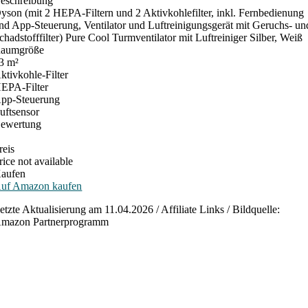
eschreibung
yson (mit 2 HEPA-Filtern und 2 Aktivkohlefilter, inkl. Fernbedienung
nd App-Steuerung, Ventilator und Luftreinigungsgerät mit Geruchs- un
chadstofffilter) Pure Cool Turmventilator mit Luftreiniger Silber, Weiß
aumgröße
3 m²
ktivkohle-Filter
EPA-Filter
pp-Steuerung
uftsensor
ewertung
reis
rice not available
aufen
uf Amazon kaufen
etzte Aktualisierung am 11.04.2026 / Affiliate Links / Bildquelle:
mazon Partnerprogramm