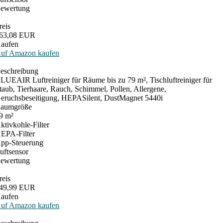
ewertung
reis
63,08 EUR
aufen
uf Amazon kaufen
eschreibung
LUEAIR Luftreiniger für Räume bis zu 79 m², Tischluftreiniger für
taub, Tierhaare, Rauch, Schimmel, Pollen, Allergene,
eruchsbeseitigung, HEPASilent, DustMagnet 5440i
aumgröße
9 m²
ktivkohle-Filter
EPA-Filter
pp-Steuerung
uftsensor
ewertung
reis
49,99 EUR
aufen
uf Amazon kaufen