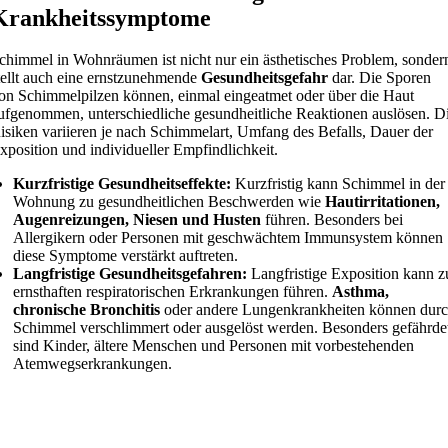
Krankheitssymptome
chimmel in Wohnräumen ist nicht nur ein ästhetisches Problem, sonder
tellt auch eine ernstzunehmende
Gesundheitsgefahr
dar. Die Sporen
on Schimmelpilzen können, einmal eingeatmet oder über die Haut
ufgenommen, unterschiedliche gesundheitliche Reaktionen auslösen. D
isiken variieren je nach Schimmelart, Umfang des Befalls, Dauer der
xposition und individueller Empfindlichkeit.
Kurzfristige Gesundheitseffekte:
Kurzfristig kann Schimmel in der
Wohnung zu gesundheitlichen Beschwerden wie
Hautirritationen,
Augenreizungen, Niesen und Husten
führen. Besonders bei
Allergikern oder Personen mit geschwächtem Immunsystem können
diese Symptome verstärkt auftreten.
Langfristige Gesundheitsgefahren:
Langfristige Exposition kann z
ernsthaften respiratorischen Erkrankungen führen.
Asthma,
chronische Bronchitis
oder andere Lungenkrankheiten können dur
Schimmel verschlimmert oder ausgelöst werden. Besonders gefährde
sind Kinder, ältere Menschen und Personen mit vorbestehenden
Atemwegserkrankungen.