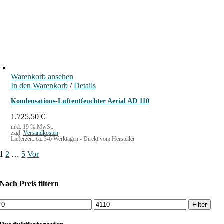
,
.
9
9
€
Warenkorb ansehen
In den Warenkorb
/
Details
Kondensations-Luftentfeuchter Aerial AD 110
1.725,50
€
inkl. 19 % MwSt.
zzgl.
Versandkosten
Lieferzeit:
ca. 3-6 Werktagen - Direkt vom Hersteller
1
2
…
5
Vor
Nach Preis filtern
M
M
Filter
i
a
n
x