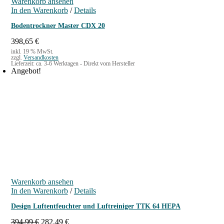
Warenkorb ansehen
In den Warenkorb
/
Details
Bodentrockner Master CDX 20
398,65
€
inkl. 19 % MwSt.
zzgl.
Versandkosten
Lieferzeit:
ca. 3-6 Werktagen - Direkt vom Hersteller
Angebot!
Warenkorb ansehen
In den Warenkorb
/
Details
Design Luftentfeuchter und Luftreiniger TTK 64 HEPA
U
A
394,99
€
282,49
€