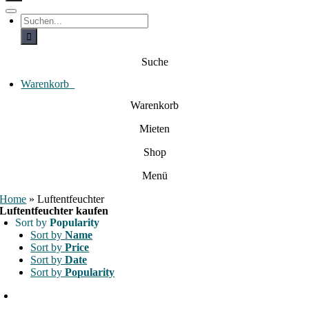
c
h
T
S
e
o
u
c
g
n
h
g
a
e
l
Suche
c
n
e
a
h
N
c
Warenkorb
0
:
a
h
:
v
Warenkorb
i
g
Mieten
a
t
i
Shop
o
n
Menü
Home
»
Luftentfeuchter
Luftentfeuchter kaufen
Sort by
Popularity
Sort by
Name
Sort by
Price
Sort by
Date
Sort by
Popularity