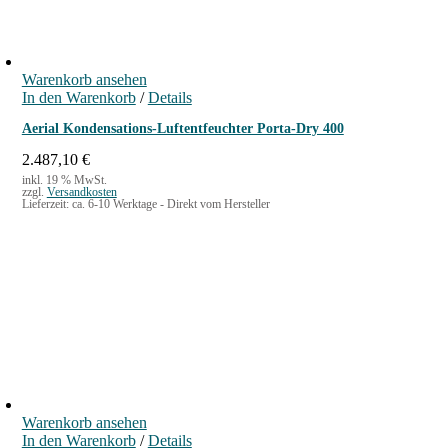
h
e
€
e
i
r
s
P
i
Warenkorb ansehen
r
s
In den Warenkorb
/
Details
e
t
i
:
Aerial Kondensations-Luftentfeuchter Porta-Dry 400
s
2
w
.
2.487,10
€
a
4
inkl. 19 % MwSt.
zzgl.
Versandkosten
r
4
Lieferzeit:
ca. 6-10 Werktage - Direkt vom Hersteller
:
6
3
,
.
0
0
0
5
8
€
,
.
3
0
€
Warenkorb ansehen
In den Warenkorb
/
Details