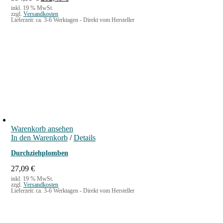
r
k
inkl. 19 % MwSt.
zzgl.
Versandkosten
s
t
Lieferzeit:
ca. 3-6 Werktagen - Direkt vom Hersteller
p
u
r
e
ü
l
n
l
g
e
l
r
i
P
c
r
h
e
e
i
r
s
P
i
Warenkorb ansehen
r
s
In den Warenkorb
/
Details
e
t
i
:
Durchziehplomben
s
2
w
8
27,09
€
a
2
inkl. 19 % MwSt.
zzgl.
Versandkosten
r
,
Lieferzeit:
ca. 3-6 Werktagen - Direkt vom Hersteller
:
4
3
9
9
4
€