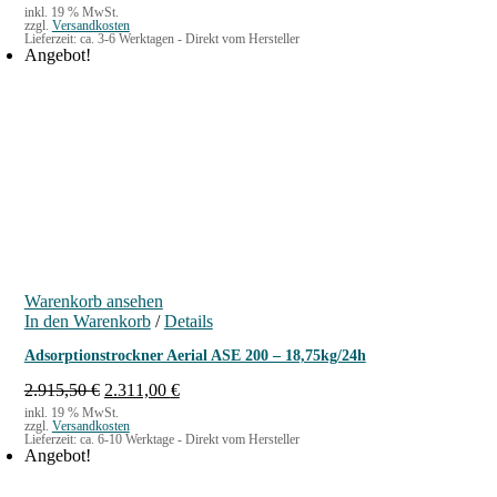
inkl. 19 % MwSt.
zzgl.
Versandkosten
Lieferzeit:
ca. 3-6 Werktagen - Direkt vom Hersteller
Angebot!
Warenkorb ansehen
In den Warenkorb
/
Details
Adsorptionstrockner Aerial ASE 200 – 18,75kg/24h
U
A
2.915,50
€
2.311,00
€
r
k
inkl. 19 % MwSt.
zzgl.
Versandkosten
s
t
Lieferzeit:
ca. 6-10 Werktage - Direkt vom Hersteller
p
u
Angebot!
r
e
ü
l