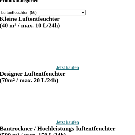
Produktkategorien
.
.
P
P
r
r
Kleine Luftentfeuchter
e
e
(40 m² / max. 10 L/24h)
i
i
s
s
Jetzt kaufen
Designer Luftentfeuchter
(70m² / max. 20 L/24h)
Jetzt kaufen
Bautrockner / Hochleistungs-luftentfeuchter