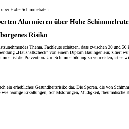
n über Hohe Schimmelraten
perten Alarmieren über Hohe Schimmelrat
borgenes Risiko
rnstzunehmendes Thema. Fachleute schätzen, dass zwischen 30 und 50
Sendung „Haushaltscheck“ von einem Diplom-Bauingenieur, zitiert wur
el ist die Prävention. Um Schimmelbildung zu vermeiden, ist es wicht
uch ein erhebliches Gesundheitsrisiko dar. Die Sporen, die von Schimm
e wie häufige Erkältungen, Schlafstörungen, Müdigkeit, rheumatisch