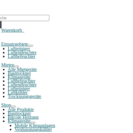
che
ch:
Warenkorb
0
oggle
Einsatzgebiete
avigation
Luftreiniger
Luftentfeuchter
Luftbefeuchter
Mieten
Alle Mietgeräte
Bautrockner
Klimageräte
Luftbefeuchter
Luftentfeuchter
Luftreiniger
Luftkühler
Trocknungsgeräte
Shop
Alle Produkte
Bautrockner
Bitcoin Heizung
Klimageräte
Mobile Klimaanlagen
Verdunstungskühler