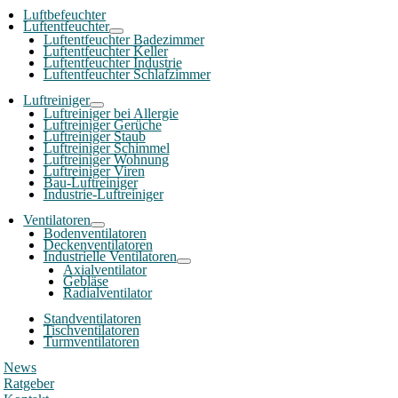
Luftbefeuchter
Luftentfeuchter
Luftentfeuchter Badezimmer
Luftentfeuchter Keller
Luftentfeuchter Industrie
Luftentfeuchter Schlafzimmer
Luftreiniger
Luftreiniger bei Allergie
Luftreiniger Gerüche
Luftreiniger Staub
Luftreiniger Schimmel
Luftreiniger Wohnung
Luftreiniger Viren
Bau-Luftreiniger
Industrie-Luftreiniger
Ventilatoren
Bodenventilatoren
Deckenventilatoren
Industrielle Ventilatoren
Axialventilator
Gebläse
Radialventilator
Standventilatoren
Tischventilatoren
Turmventilatoren
News
Ratgeber