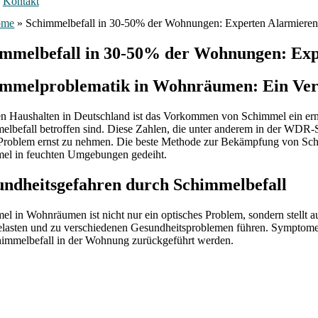
Kontakt
ome
»
Schimmelbefall in 30-50% der Wohnungen: Experten Alarmiere
mmelbefall in 30-50% der Wohnungen: Ex
immelproblematik in Wohnräumen: Ein Ver
len Haushalten in Deutschland ist das Vorkommen von Schimmel ein e
elbefall betroffen sind. Diese Zahlen, die unter anderem in der WDR-
Problem ernst zu nehmen. Die beste Methode zur Bekämpfung von Schimm
el in feuchten Umgebungen gedeiht.
ndheitsgefahren durch Schimmelbefall
l in Wohnräumen ist nicht nur ein optisches Problem, sondern stellt a
belasten und zu verschiedenen Gesundheitsproblemen führen. Symptom
himmelbefall in der Wohnung zurückgeführt werden.