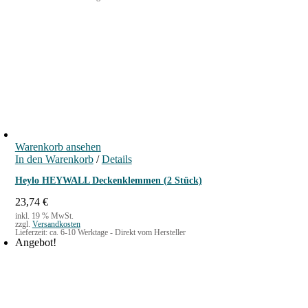
:
0
p
u
2
r
e
1
€
ü
l
,
.
n
l
0
g
e
0
l
r
i
P
€
c
r
h
e
e
i
r
s
Warenkorb ansehen
P
i
In den Warenkorb
r
s
/
Details
e
t
Heylo HEYWALL Deckenklemmen (2 Stück)
i
:
s
2
23,74
€
w
0
inkl. 19 % MwSt.
a
,
zzgl.
Versandkosten
Lieferzeit:
ca. 6-10 Werktage - Direkt vom Hersteller
r
0
Angebot!
:
0
2
2
€
,
.
9
0