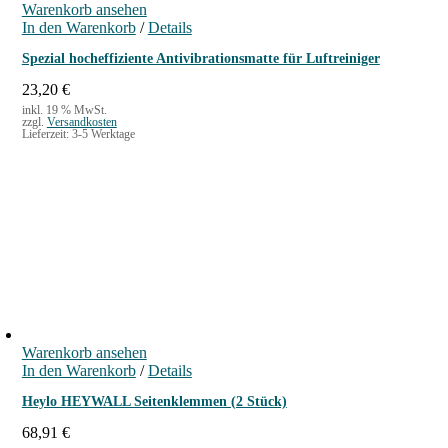
Warenkorb ansehen
P
i
In den Warenkorb
r
s
/
Details
e
t
Spezial hocheffiziente Antivibrationsmatte für Luftreiniger
i
:
s
1
23,20
€
w
8
inkl. 19 % MwSt.
a
,
zzgl.
Versandkosten
Lieferzeit:
3-5 Werktage
r
0
:
0
2
1
€
,
.
0
0
€
Warenkorb ansehen
In den Warenkorb
/
Details
Heylo HEYWALL Seitenklemmen (2 Stück)
68,91
€