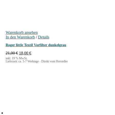
€
Warenkorb ansehen
In den Warenkorb
/
Details
Roger little Textil Vorfilter dunkelgrau
U
A
21,00
€
18,00
€
r
k
inkl. 19 % MwSt.
Lieferzeit:
ca. 5-7 Werktage - Direkt vom Hersteller
s
t
p
u
r
e
ü
l
n
l
g
e
l
r
i
P
c
r
h
e
e
i
r
s