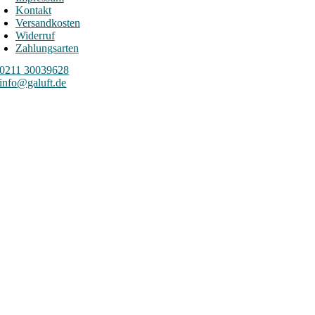
Kontakt
Versandkosten
Widerruf
Zahlungsarten
0211 30039628
info@galuft.de