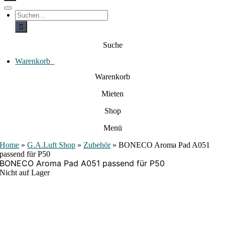
c
h
T
S
e
o
u
c
g
n
h
g
a
e
l
Suche
c
n
e
a
h
N
c
Warenkorb
0
:
a
h
:
v
Warenkorb
i
g
Mieten
a
t
i
Shop
o
n
Menü
Home
»
G.A.Luft Shop
»
Zubehör
»
BONECO Aroma Pad A051
passend für P50
BONECO Aroma Pad A051 passend für P50
Nicht auf Lager