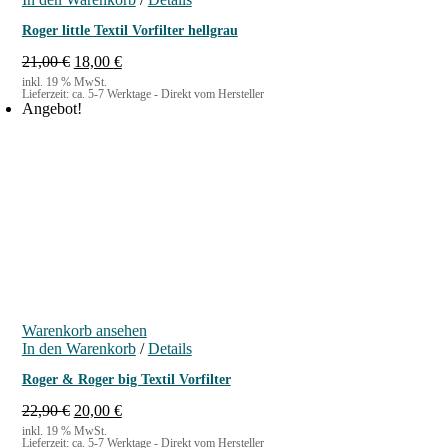
Roger little Textil Vorfilter hellgrau
U
A
21,00
€
18,00
€
r
k
inkl. 19 % MwSt.
Lieferzeit:
ca. 5-7 Werktage - Direkt vom Hersteller
s
t
Angebot!
p
u
r
e
ü
l
n
l
g
e
l
r
i
P
c
r
h
e
e
i
r
s
P
i
Warenkorb ansehen
r
s
In den Warenkorb
e
t
/
Details
i
:
Roger & Roger big Textil Vorfilter
s
1
w
8
U
A
22,90
€
20,00
€
a
,
r
k
inkl. 19 % MwSt.
r
0
Lieferzeit:
ca. 5-7 Werktage - Direkt vom Hersteller
s
t