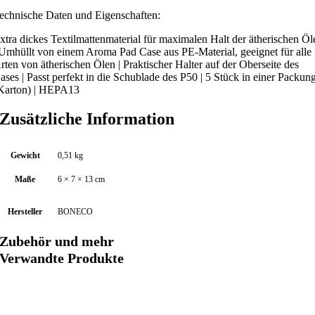
echnische Daten und Eigenschaften:
xtra dickes Textilmattenmaterial für maximalen Halt der ätherischen Öl
 Umhüllt von einem Aroma Pad Case aus PE-Material, geeignet für alle
rten von ätherischen Ölen | Praktischer Halter auf der Oberseite des
ases | Passt perfekt in die Schublade des P50 | 5 Stück in einer Packun
Karton) | HEPA13
Zusätzliche Information
Gewicht
0,51 kg
Maße
6 × 7 × 13 cm
Hersteller
BONECO
Zubehör und mehr
Verwandte Produkte