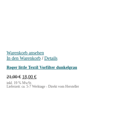
Warenkorb ansehen
In den Warenkorb
/
Details
Roger little Textil Vorfilter dunkelgrau
U
A
21,00
€
18,00
€
r
k
inkl. 19 % MwSt.
Lieferzeit:
ca. 5-7 Werktage - Direkt vom Hersteller
s
t
p
u
r
e
ü
l
n
l
g
e
l
r
i
P
c
r