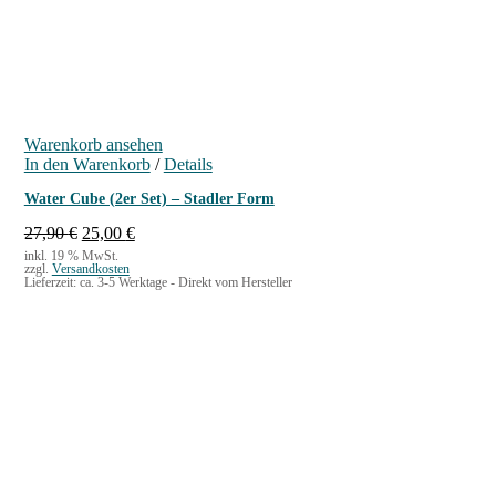
Warenkorb ansehen
In den Warenkorb
/
Details
Water Cube (2er Set) – Stadler Form
U
A
27,90
€
25,00
€
r
k
inkl. 19 % MwSt.
zzgl.
Versandkosten
s
t
Lieferzeit:
ca. 3-5 Werktage - Direkt vom Hersteller
p
u
r
e
ü
l
n
l
g
e
l
r
i
P
c
r
h
e
e
i
r
s