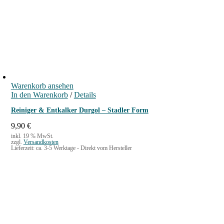
t
e
r
M
e
n
g
e
Warenkorb ansehen
In den Warenkorb
/
Details
Reiniger & Entkalker Durgol – Stadler Form
9,90
€
inkl. 19 % MwSt.
zzgl.
Versandkosten
Lieferzeit:
ca. 3-5 Werktage - Direkt vom Hersteller