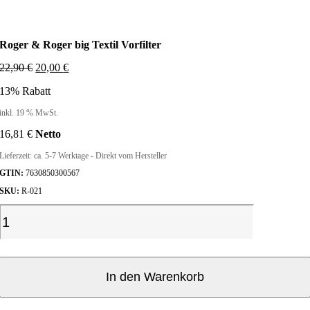
Roger & Roger big Textil Vorfilter
U
A
22,90
€
20,00
€
r
k
13% Rabatt
s
t
p
u
inkl. 19 % MwSt.
r
e
ü
l
16,81
€
Netto
n
l
g
e
Lieferzeit:
ca. 5-7 Werktage - Direkt vom Hersteller
l
r
GTIN:
7630850300567
i
P
c
r
SKU:
R-021
h
e
R
e
i
o
r
s
g
P
i
r
s
e
e
t
r
In den Warenkorb
i
:
&
s
2
w
0
R