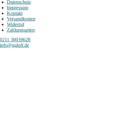
Datenschutz
Impressum
Kontakt
Versandkosten
Widerruf
Zahlungsarten
0211 30039628
info@galuft.de