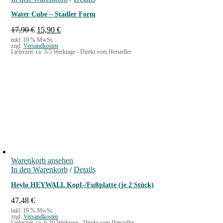
Water Cube – Stadler Form
U
A
17,90
€
15,90
€
r
k
inkl. 19 % MwSt.
zzgl.
Versandkosten
s
t
Lieferzeit:
ca. 3-5 Werktage - Direkt vom Hersteller
p
u
r
e
ü
l
n
l
g
e
l
r
i
P
c
r
h
e
e
i
r
s
P
i
Warenkorb ansehen
r
s
In den Warenkorb
/
Details
e
t
i
:
Heylo HEYWALL Kopf-/Fußplatte (je 2 Stück)
s
1
w
5
47,48
€
a
,
inkl. 19 % MwSt.
zzgl.
Versandkosten
r
9
Lieferzeit:
ca. 6-10 Werktage - Direkt vom Hersteller