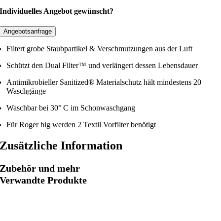
a
,
o
Individuelles Angebot gewünscht?
r
0
g
:
0
e
2
Angebotsanfrage
2
€
r
,
.
Filtert grobe Staubpartikel & Verschmutzungen aus der Luft
b
9
i
Schützt den Dual Filter™ und verlängert dessen Lebensdauer
0
g
Antimikrobieller Sanitized® Materialschutz hält mindestens 20
€
T
Waschgänge
e
Waschbar bei 30° C im Schonwaschgang
x
t
Für Roger big werden 2 Textil Vorfilter benötigt
i
Zusätzliche Information
l
V
o
Zubehör und mehr
r
Verwandte Produkte
f
i
l