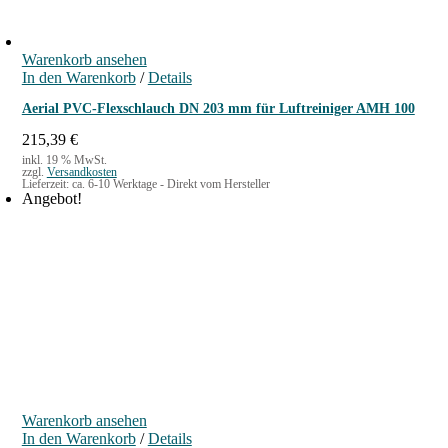
h
e
e
i
r
s
Warenkorb ansehen
P
i
In den Warenkorb
r
s
/
Details
e
t
Aerial PVC-Flexschlauch DN 203 mm für Luftreiniger AMH 100
i
:
s
1
215,39
€
w
8
inkl. 19 % MwSt.
a
,
zzgl.
Versandkosten
Lieferzeit:
ca. 6-10 Werktage - Direkt vom Hersteller
r
0
Angebot!
:
0
2
1
€
,
.
0
0
€
Warenkorb ansehen
In den Warenkorb
/
Details