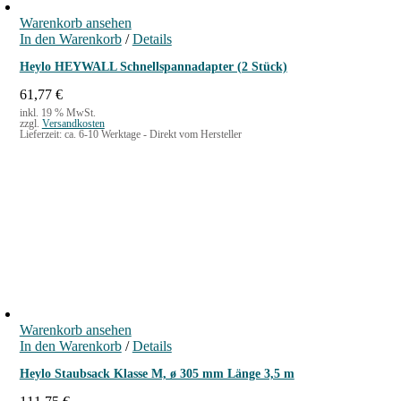
P
i
Warenkorb ansehen
r
s
In den Warenkorb
/
Details
e
t
i
:
Heylo HEYWALL Schnellspannadapter (2 Stück)
s
2
w
5
61,77
€
a
,
inkl. 19 % MwSt.
zzgl.
Versandkosten
r
0
Lieferzeit:
ca. 6-10 Werktage - Direkt vom Hersteller
:
0
2
7
€
,
.
9
0
€
Warenkorb ansehen
In den Warenkorb
/
Details
Heylo Staubsack Klasse M, ø 305 mm Länge 3,5 m