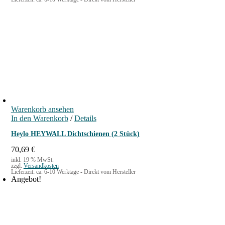
:
0
1
7
€
,
.
9
0
€
Warenkorb ansehen
In den Warenkorb
/
Details
Heylo HEYWALL Dichtschienen (2 Stück)
70,69
€
inkl. 19 % MwSt.
zzgl.
Versandkosten
Lieferzeit:
ca. 6-10 Werktage - Direkt vom Hersteller
Angebot!