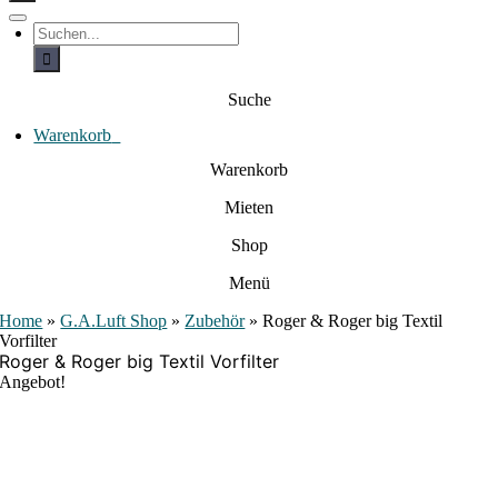
c
h
T
S
e
o
u
c
g
n
h
g
a
e
l
Suche
c
n
e
a
h
N
c
Warenkorb
0
:
a
h
:
v
Warenkorb
i
g
Mieten
a
t
i
Shop
o
n
Menü
Home
»
G.A.Luft Shop
»
Zubehör
»
Roger & Roger big Textil
Vorfilter
Roger & Roger big Textil Vorfilter
Angebot!