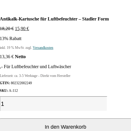
Antikalk-Kartusche für Luftbefeuchter – Stadler Form
U
A
18,20
€
15,90
€
r
k
13% Rabatt
s
t
p
u
inkl. 19 % MwSt.
zzgl.
Versandkosten
r
e
ü
l
13,36
€
Netto
n
l
g
e
‚- Für Luftbefeuchter und Luftwäscher
l
r
i
P
Lieferzeit:
ca. 3-5 Werktage - Direkt vom Hersteller
c
r
GTIN:
802322002249
h
e
SKU:
A-112
e
i
r
s
A
P
i
n
r
s
t
e
t
i
:
i
s
1
k
In den Warenkorb
w
5