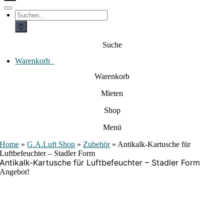
c
h
T
S
e
o
u
c
g
n
h
g
a
e
l
Suche
c
n
e
a
h
N
c
Warenkorb
0
:
a
h
:
v
Warenkorb
i
g
Mieten
a
t
i
Shop
o
n
Menü
Home
»
G.A.Luft Shop
»
Zubehör
»
Antikalk-Kartusche für
Luftbefeuchter – Stadler Form
Antikalk-Kartusche für Luftbefeuchter – Stadler Form
Angebot!