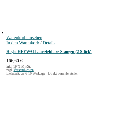
o
r
m
M
e
n
Warenkorb ansehen
g
In den Warenkorb
/
Details
e
Heylo HEYWALL ausziehbare Stangen (2 Stück)
166,60
€
inkl. 19 % MwSt.
zzgl.
Versandkosten
Lieferzeit:
ca. 6-10 Werktage - Direkt vom Hersteller