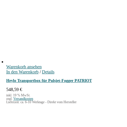
b
e
f
e
u
c
h
t
e
r
Warenkorb ansehen
-
In den Warenkorb
/
Details
S
Heylo Transportbox für Pulsjet-Fogger PATRIOT
t
a
548,59
€
d
inkl. 19 % MwSt.
zzgl.
Versandkosten
l
Lieferzeit:
ca. 6-10 Werktage - Direkt vom Hersteller
e
r
F