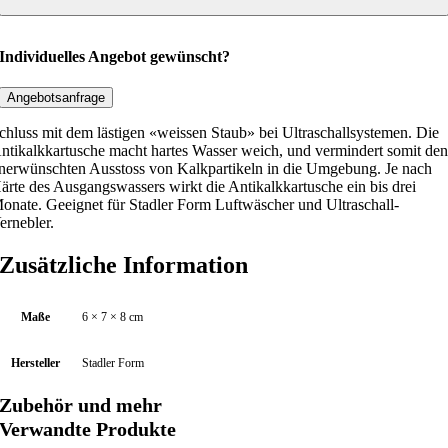
a
a
,
l
r
9
:
0
k
Individuelles Angebot gewünscht?
1
-
8
€
K
,
.
Angebotsanfrage
2
a
chluss mit dem lästigen «weissen Staub» bei Ultraschallsystemen. Die
0
r
ntikalkkartusche macht hartes Wasser weich, und vermindert somit de
t
nerwünschten Ausstoss von Kalkpartikeln in die Umgebung. Je nach
€
ärte des Ausgangswassers wirkt die Antikalkkartusche ein bis drei
u
onate. Geeignet für Stadler Form Luftwäscher und Ultraschall-
s
ernebler.
c
h
Zusätzliche Information
e
f
Maße
6 × 7 × 8 cm
ü
r
Hersteller
Stadler Form
L
u
Zubehör und mehr
f
Verwandte Produkte
t