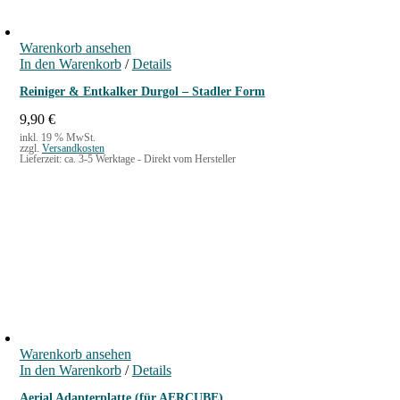
Warenkorb ansehen
In den Warenkorb
/
Details
Reiniger & Entkalker Durgol – Stadler Form
9,90
€
inkl. 19 % MwSt.
zzgl.
Versandkosten
Lieferzeit:
ca. 3-5 Werktage - Direkt vom Hersteller
Warenkorb ansehen
In den Warenkorb
/
Details
Aerial Adapterplatte (für AERCUBE)