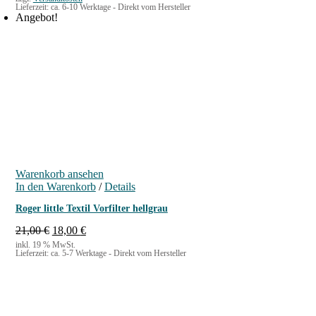
Lieferzeit:
ca. 6-10 Werktage - Direkt vom Hersteller
Angebot!
Warenkorb ansehen
In den Warenkorb
/
Details
Roger little Textil Vorfilter hellgrau
U
A
21,00
€
18,00
€
r
k
inkl. 19 % MwSt.
Lieferzeit:
ca. 5-7 Werktage - Direkt vom Hersteller
s
t
p
u
r
e
ü
l
n
l