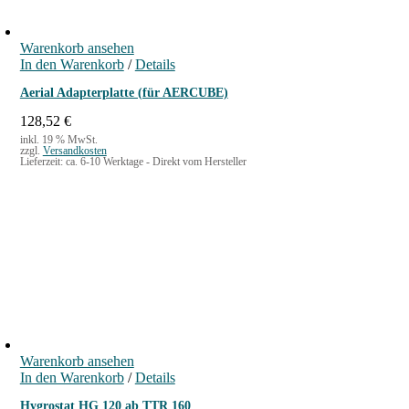
Warenkorb ansehen
In den Warenkorb
/
Details
Aerial Adapterplatte (für AERCUBE)
128,52
€
inkl. 19 % MwSt.
zzgl.
Versandkosten
Lieferzeit:
ca. 6-10 Werktage - Direkt vom Hersteller
Warenkorb ansehen
In den Warenkorb
/
Details
Hygrostat HG 120 ab TTR 160