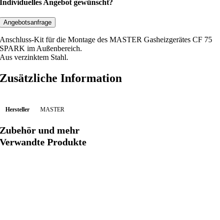
u
Individuelles Angebot gewünscht?
ß
e
Angebotsanfrage
n
Anschluss-Kit für die Montage des MASTER Gasheizgerätes CF 75
a
SPARK im Außenbereich.
n
Aus verzinktem Stahl.
s
Zusätzliche Information
c
h
l
Hersteller
MASTER
u
s
Zubehör und mehr
s
Verwandte Produkte
-
K
i
t
C
F
7