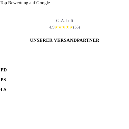
Top Bewertung auf Google
G.A.Luft
4,9
(35)
★★★★★
UNSERER VERSANDPARTNER
DPD
UPS
GLS