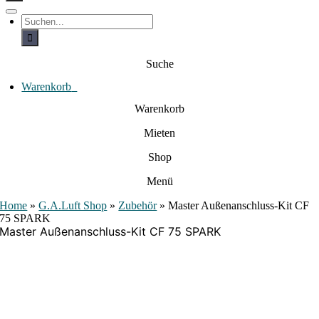
c
h
T
S
e
o
u
c
g
n
h
g
a
e
l
Suche
c
n
e
a
h
N
c
Warenkorb
0
:
a
h
:
v
Warenkorb
i
g
Mieten
a
t
i
Shop
o
n
Menü
Home
»
G.A.Luft Shop
»
Zubehör
»
Master Außenanschluss-Kit CF
75 SPARK
Master Außenanschluss-Kit CF 75 SPARK