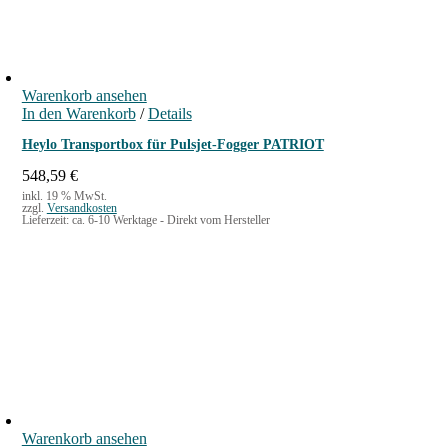
5
S
P
A
Warenkorb ansehen
R
In den Warenkorb
/
Details
K
Heylo Transportbox für Pulsjet-Fogger PATRIOT
M
e
548,59
€
n
inkl. 19 % MwSt.
zzgl.
Versandkosten
g
Lieferzeit:
ca. 6-10 Werktage - Direkt vom Hersteller
e
Warenkorb ansehen