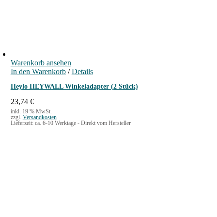
g
e
l
r
i
P
c
r
h
e
e
i
r
s
Warenkorb ansehen
P
i
In den Warenkorb
r
s
/
Details
e
t
Heylo HEYWALL Winkeladapter (2 Stück)
i
:
s
1
23,74
€
w
8
inkl. 19 % MwSt.
a
,
zzgl.
Versandkosten
Lieferzeit:
ca. 6-10 Werktage - Direkt vom Hersteller
r
0
:
0
2
1
€
,
.
0
0
€