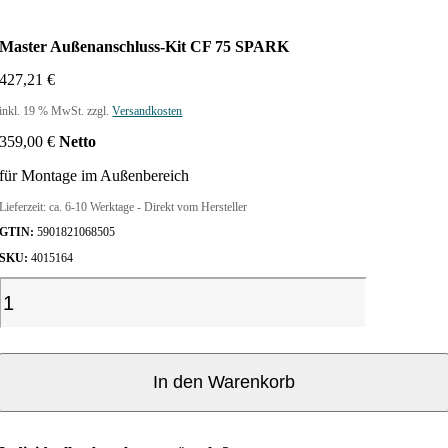
Master Außenanschluss-Kit CF 75 SPARK
427,21
€
inkl. 19 % MwSt.
zzgl.
Versandkosten
359,00
€
Netto
für Montage im Außenbereich
Lieferzeit:
ca. 6-10 Werktage - Direkt vom Hersteller
GTIN:
5901821068505
SKU:
4015164
M
a
s
t
e
In den Warenkorb
r
A