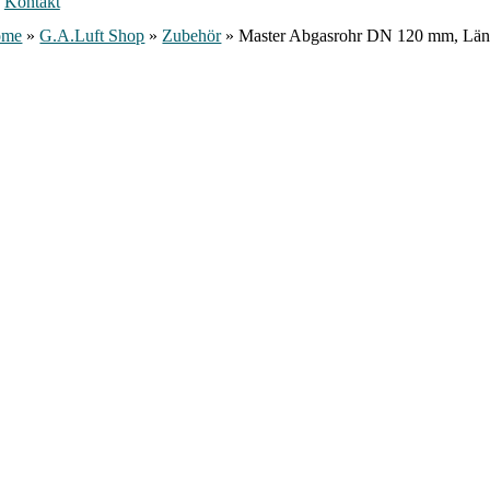
Kontakt
ome
»
G.A.Luft Shop
»
Zubehör
»
Master Abgasrohr DN 120 mm, Län