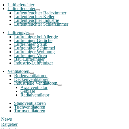
Luftbefeuchter
Luftentfeuchter
Luftentfeuchter Badezimmer
Luftentfeuchter Keller
Luftentfeuchter Industrie
Luftentfeuchter Schlafzimmer
Luftreiniger
Luftreiniger bei Allergie
Luftreiniger Gerüche
Luftreiniger Staub
Luftreiniger Schimmel
Luftreiniger Wohnung
Luftreiniger Viren
Bau-Luftreiniger
Industrie-Luftreiniger
Ventilatoren
Bodenventilatoren
Deckenventilatoren
Industrielle Ventilatoren
Axialventilator
Gebläse
Radialventilator
Standventilatoren
Tischventilatoren
Turmventilatoren
News
Ratgeber