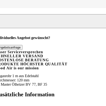
gasrohr
N
20
m,
änge
dividuelles Angebot gewünscht?
enge
ngebotsanfrage
ser Serviceversprechen
CHNELLER VERSAND
OSTENLOSE BERATUNG
RODUKTE HÖCHSTER QUALITÄT
ood
A
ir is our mission
gasrohr 1 m aus Edelstahl
rchmesser: 120 mm
r Master Ölheizer BV 77, BF 35
usätzliche Information