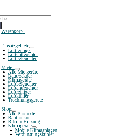
che
ch:
Warenkorb
0
oggle
Einsatzgebiete
avigation
Luftreiniger
Luftentfeuchter
Luftbefeuchter
Mieten
Alle Mietgeräte
Bautrockner
Klimageräte
Luftbefeuchter
Luftentfeuchter
Luftreiniger
Luftkühler
Trocknungsgeräte
Shop
Alle Produkte
Bautrockner
Bitcoin Heizung
Klimageräte
Mobile Klimaanlagen
Verdunstungskühler