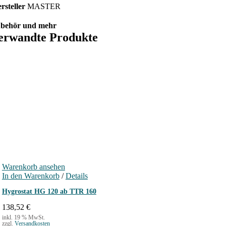
rsteller
MASTER
behör und mehr
erwandte Produkte
Warenkorb ansehen
In den Warenkorb
/
Details
Hygrostat HG 120 ab TTR 160
138,52
€
inkl. 19 % MwSt.
zzgl.
Versandkosten