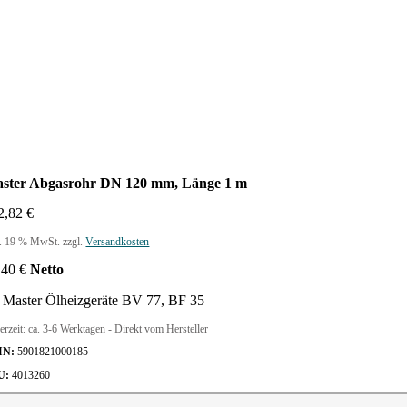
ster Abgasrohr DN 120 mm, Länge 1 m
2,82
€
l. 19 % MwSt.
zzgl.
Versandkosten
,40
€
Netto
r Master Ölheizgeräte BV 77, BF 35
erzeit:
ca. 3-6 Werktagen - Direkt vom Hersteller
IN:
5901821000185
U:
4013260
ster