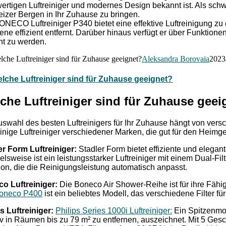
ertigen Luftreiniger und modernes Design bekannt ist. Als schw
izer Bergen in Ihr Zuhause zu bringen.
ONECO Luftreiniger P340 bietet eine effektive Luftreinigung zu 
ene effizient entfernt. Darüber hinaus verfügt er über Funktion
ht zu werden.
lche Luftreiniger sind für Zuhause geeignet?
Aleksandra Borovaia
2023
lche Luftreiniger sind für Zuhause geeignet?
che Luftreiniger sind für Zuhause geei
uswahl des besten Luftreinigers für Ihr Zuhause hängt von vers
einige Luftreiniger verschiedener Marken, die gut für den Heimg
er Form Luftreiniger:
Stadler Form bietet effiziente und elegan
elsweise ist ein leistungsstarker Luftreiniger mit einem Dual-Fil
ion, die die Reinigungsleistung automatisch anpasst.
o Luftreiniger:
Die Boneco Air Shower-Reihe ist für ihre Fähigk
oneco P400
ist ein beliebtes Modell, das verschiedene Filter fü
s Luftreiniger:
Philips Series 1000i Luftreiniger:
Ein Spitzenmod
tiv in Räumen bis zu 79 m² zu entfernen, auszeichnet. Mit 5 Ge