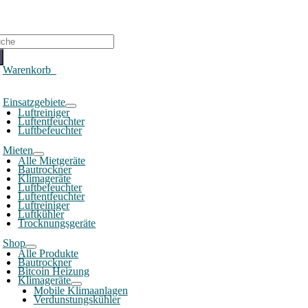
che
ch:
Warenkorb
0
oggle
Einsatzgebiete
avigation
Luftreiniger
Luftentfeuchter
Luftbefeuchter
Mieten
Alle Mietgeräte
Bautrockner
Klimageräte
Luftbefeuchter
Luftentfeuchter
Luftreiniger
Luftkühler
Trocknungsgeräte
Shop
Alle Produkte
Bautrockner
Bitcoin Heizung
Klimageräte
Mobile Klimaanlagen
Verdunstungskühler