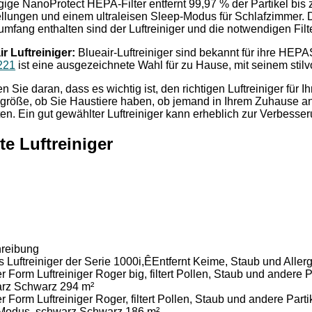
gige NanoProtect HEPA-Filter entfernt 99,97 % der Partikel bis 
ellungen und einem ultraleisen Sleep-Modus für Schlafzimmer. D
umfang enthalten sind der Luftreiniger und die notwendigen Filt
ir Luftreiniger:
Blueair-Luftreiniger sind bekannt für ihre HEPA
221
ist eine ausgezeichnete Wahl für zu Hause, mit seinem stilv
 Sie daran, dass es wichtig ist, den richtigen Luftreiniger für 
röße, ob Sie Haustiere haben, ob jemand in Ihrem Zuhause an 
n. Ein gut gewählter Luftreiniger kann erheblich zur Verbesser
te Luftreiniger
reibung
ps Luftreiniger der Serie 1000i,ÊEntfernt Keime, Staub und A
r Form Luftreiniger Roger big, filtert Pollen, Staub und andere
rz Schwarz 294 m²
r Form Luftreiniger Roger, filtert Pollen, Staub und andere Par
Modus, schwarz Schwarz 186 m²