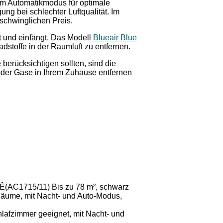
inem Automatikmodus für optimale
g bei schlechter Luftqualität. Im
rschwinglichen Preis.
ht und einfängt. Das Modell
Blueair Blue
dstoffe in der Raumluft zu entfernen.
 berücksichtigen sollten, sind die
oder Gase in Ihrem Zuhause entfernen
zÊ(AC1715/11) Bis zu 78 m², schwarz
e Räume, mit Nacht- und Auto-Modus,
chlafzimmer geeignet, mit Nacht- und