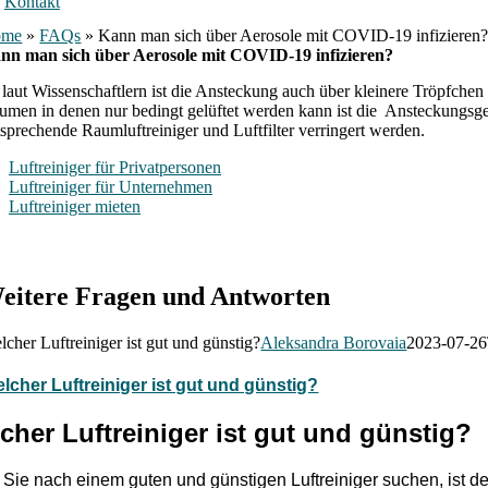
Kontakt
ome
»
FAQs
»
Kann man sich über Aerosole mit COVID-19 infizieren
nn man sich über Aerosole mit COVID-19 infizieren?
, laut Wissenschaftlern ist die Ansteckung auch über kleinere Tröpfch
umen in denen nur bedingt gelüftet werden kann ist die Ansteckungsgefah
tsprechende Raumluftreiniger und Luftfilter verringert werden.
Luftreiniger für Privatpersonen
Luftreiniger für Unternehmen
Luftreiniger mieten
eitere Fragen und Antworten
lcher Luftreiniger ist gut und günstig?
Aleksandra Borovaia
2023-07-26
lcher Luftreiniger ist gut und günstig?
cher Luftreiniger ist gut und günstig?
Sie nach einem guten und günstigen Luftreiniger suchen, ist d