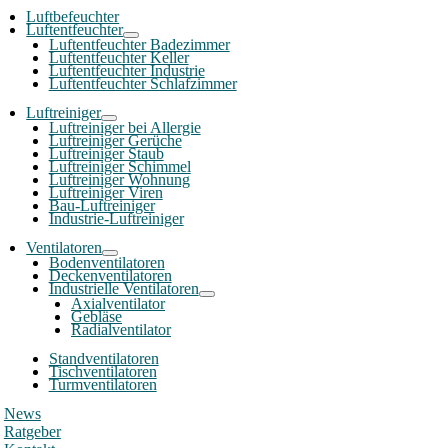
Luftbefeuchter
Luftentfeuchter
Luftentfeuchter Badezimmer
Luftentfeuchter Keller
Luftentfeuchter Industrie
Luftentfeuchter Schlafzimmer
Luftreiniger
Luftreiniger bei Allergie
Luftreiniger Gerüche
Luftreiniger Staub
Luftreiniger Schimmel
Luftreiniger Wohnung
Luftreiniger Viren
Bau-Luftreiniger
Industrie-Luftreiniger
Ventilatoren
Bodenventilatoren
Deckenventilatoren
Industrielle Ventilatoren
Axialventilator
Gebläse
Radialventilator
Standventilatoren
Tischventilatoren
Turmventilatoren
News
Ratgeber