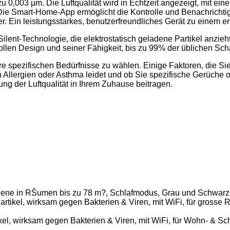
zu 0,003 µm. Die Luftqualität wird in Echtzeit angezeigt, mit e
ie Smart-Home-App ermöglicht die Kontrolle und Benachrichtigun
er. Ein leistungsstarkes, benutzerfreundliches Gerät zu einem e
Silent-Technologie, die elektrostatisch geladene Partikel anzie
ollen Design und seiner Fähigkeit, bis zu 99% der üblichen Scha
Ihre spezifischen Bedürfnisse zu wählen. Einige Faktoren, die Sie
Allergien oder Asthma leidet und ob Sie spezifische Gerüche 
ung der Luftqualität in Ihrem Zuhause beitragen.
llergene in RŠumen bis zu 78 m?, Schlafmodus, Grau und Schwar
 Partikel, wirksam gegen Bakterien & Viren, mit WiFi, für gross
tikel, wirksam gegen Bakterien & Viren, mit WiFi, für Wohn- & S