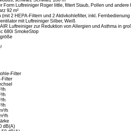
r Form Luftreiniger Roger little, filtert Staub, Pollen und ande
rz 92 m²
(mit 2 HEPA-Filtern und 2 Aktivkohlefilter, inkl. Fernbedienung
ntilator mit Luftreiniger Silber, Weiß
IR Luftreiniger zur Reduktion von Allergien und Asthma in gr
ic 680i SmokeStop
größe
²
ohle-Filter
Filter
echsel
³/h
³/h
³/h
³/h
m³/h
m³/h
tärke
0 dB(A)