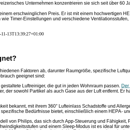
eizerisches Unternehmen konzentrieren sie sich seit über 60 J
einem erschwinglichen Preis. Er ist mit einem hochwertigen HEPA
en wie Timer-Einstellungen und verschiedene Ventilationsstufen,
-11-13T13:39:27+01:00
gnet?
chiedenen Faktoren ab, darunter Raumgröße, spezifische Luftqu
ebrauch geeignet sind:
t gestaltete Luftreiniger, die gut in jeden Wohnraum passen.
Der 
ter, der sowohl Partikel als auch Gase aus der Luft entfernt. Er 
eit bekannt, mit ihrem 360° Lufteinlass Schadstoffe und Allergen
r spezifische Bedürfnisse bietet, einschließlich einem HEPA- und 
ell von Philips, das sich durch App-Steuerung und Fähigkeit, P
schwindigkeitsstufen und einem Sleep-Modus ist es ideal für un