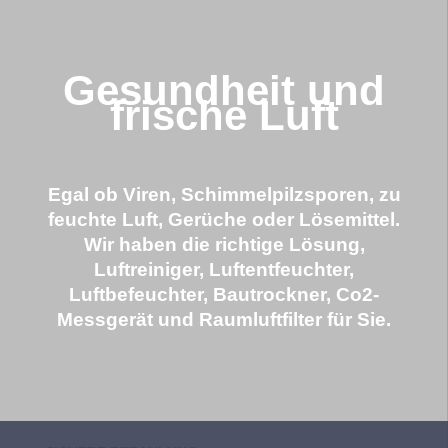
Gesundheit und
frische Luft
Egal ob Viren, Schimmelpilzsporen, zu
feuchte Luft, Gerüche oder Lösemittel.
Wir haben die richtige Lösung,
Luftreiniger, Luftentfeuchter,
Luftbefeuchter, Bautrockner, Co2-
Messgerät und Raumluftfilter für Sie.