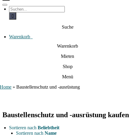
c
h
T
S
e
o
u
c
g
n
h
g
a
e
l
Suche
c
n
e
a
h
N
c
Warenkorb
0
:
a
h
:
v
Warenkorb
i
g
Mieten
a
t
i
Shop
o
n
Menü
Home
»
Baustellenschutz und -ausrüstung
Baustellenschutz und -ausrüstung kaufen
Sortieren nach
Beliebtheit
Sortieren nach
Name