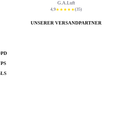
G.A.Luft
4,9
(35)
★★★★★
UNSERER VERSANDPARTNER
DPD
UPS
GLS