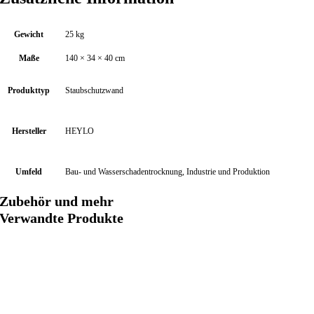
P
r
Gewicht
25 kg
o
f
Maße
140 × 34 × 40 cm
i
-
Produkttyp
Staubschutzwand
P
a
Hersteller
HEYLO
k
e
t
Umfeld
Bau- und Wasserschadentrocknung, Industrie und Produktion
M
Zubehör und mehr
e
n
Verwandte Produkte
g
e