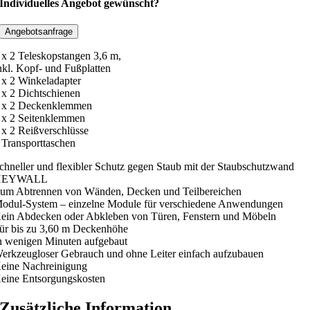
a
Individuelles Angebot gewünscht?
u
b
Angebotsanfrage
s
 x 2 Teleskopstangen 3,6 m,
c
nkl. Kopf- und Fußplatten
h
 x 2 Winkeladapter
 x 2 Dichtschienen
u
 x 2 Deckenklemmen
t
 x 2 Seitenklemmen
z
 x 2 Reißverschlüsse
w
 Transporttaschen
a
chneller und flexibler Schutz gegen Staub mit der Staubschutzwand
n
HEYWALL
d
um Abtrennen von Wänden, Decken und Teilbereichen
odul-System – einzelne Module für verschiedene Anwendungen
H
ein Abdecken oder Abkleben von Türen, Fenstern und Möbeln
E
ür bis zu 3,60 m Deckenhöhe
Y
n wenigen Minuten aufgebaut
W
erkzeugloser Gebrauch und ohne Leiter einfach aufzubauen
eine Nachreinigung
A
eine Entsorgungskosten
L
L
Zusätzliche Information