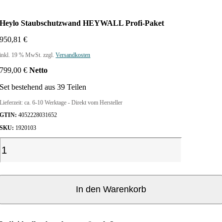
Heylo Staubschutzwand HEYWALL Profi-Paket
950,81
€
inkl. 19 % MwSt.
zzgl.
Versandkosten
799,00
€
Netto
Set bestehend aus 39 Teilen
Lieferzeit:
ca. 6-10 Werktage - Direkt vom Hersteller
GTIN:
4052228031652
SKU:
1920103
H
e
y
l
o
In den Warenkorb
S
t