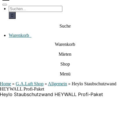
c
h
T
S
e
o
u
c
g
n
h
g
a
e
l
Suche
c
n
e
a
h
N
c
Warenkorb
0
:
a
h
:
v
Warenkorb
i
g
Mieten
a
t
i
Shop
o
n
Menü
Home
»
G.A.Luft Shop
»
Allgemein
»
Heylo Staubschutzwand
HEYWALL Profi-Paket
Heylo Staubschutzwand HEYWALL Profi-Paket