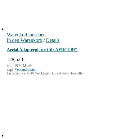
i
e
n
f
e
Warenkorb ansehen
l
In den Warenkorb
/
Details
d
Aerial Adapterplatte (für AERCUBE)
M
128,52
€
e
inkl. 19 % MwSt.
n
zzgl.
Versandkosten
Lieferzeit:
ca. 6-10 Werktage - Direkt vom Hersteller
g
e