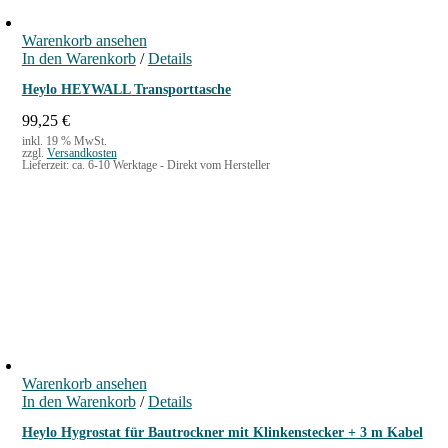
e
i
r
s
Warenkorb ansehen
P
i
In den Warenkorb
r
s
/
Details
e
t
Heylo HEYWALL Transporttasche
i
:
s
2
99,25
€
w
0
inkl. 19 % MwSt.
a
,
zzgl.
Versandkosten
Lieferzeit:
ca. 6-10 Werktage - Direkt vom Hersteller
r
0
:
0
2
2
€
,
.
9
0
€
Warenkorb ansehen
In den Warenkorb
/
Details
Heylo Hygrostat für Bautrockner mit Klinkenstecker + 3 m Kabel