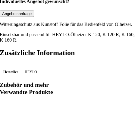
t
Individuelles Angebot gewünscht?
t
e
Angebotsanfrage
r
Witterungsschutz aus Kunstoff-Folie für das Bedienfeld von Ölheizer.
u
n
Einsetzbar und passend für HEYLO-Ölheizer K 120, K 120 R, K 160,
K 160 R.
g
s
Zusätzliche Information
s
c
h
Hersteller
HEYLO
u
t
Zubehör und mehr
z
Verwandte Produkte
f
ü
r
B
e
d