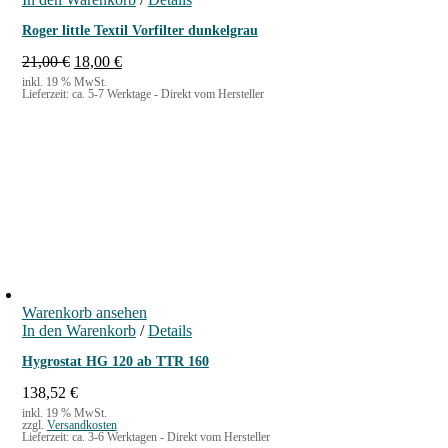
Roger little Textil Vorfilter dunkelgrau
U
A
21,00
€
18,00
€
r
k
inkl. 19 % MwSt.
Lieferzeit:
ca. 5-7 Werktage - Direkt vom Hersteller
s
t
p
u
r
e
ü
l
n
l
g
e
l
r
i
P
c
r
h
e
e
i
r
s
Warenkorb ansehen
P
i
In den Warenkorb
r
s
/
Details
e
t
Hygrostat HG 120 ab TTR 160
i
:
s
1
138,52
€
w
8
inkl. 19 % MwSt.
a
,
zzgl.
Versandkosten
Lieferzeit:
ca. 3-6 Werktagen - Direkt vom Hersteller
r
0