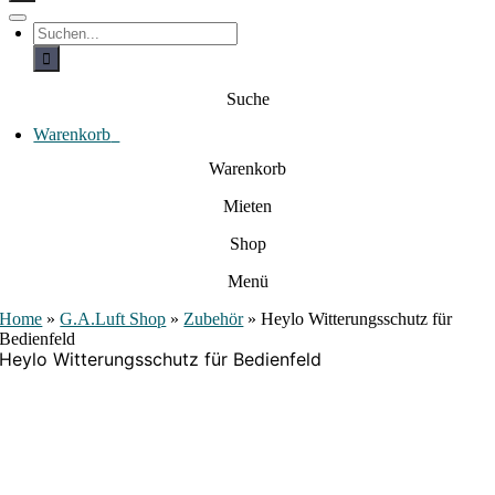
c
h
T
S
e
o
u
c
g
n
h
g
a
e
l
Suche
c
n
e
a
h
N
c
Warenkorb
0
:
a
h
:
v
Warenkorb
i
g
Mieten
a
t
i
Shop
o
n
Menü
Home
»
G.A.Luft Shop
»
Zubehör
»
Heylo Witterungsschutz für
Bedienfeld
Heylo Witterungsschutz für Bedienfeld