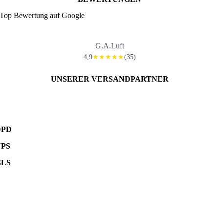
Top Bewertung auf Google
G.A.Luft
4,9
(35)
★★★★★
UNSERER VERSANDPARTNER
DPD
UPS
GLS