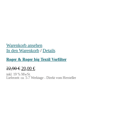
Warenkorb ansehen
In den Warenkorb
/
Details
Roger & Roger big Textil Vorfilter
U
A
22,90
€
20,00
€
r
k
inkl. 19 % MwSt.
Lieferzeit:
ca. 5-7 Werktage - Direkt vom Hersteller
s
t
p
u
r
e
ü
l
n
l
g
e
l
r
i
P
c
r
h
e