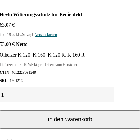
Heylo Witterungsschutz für Bedienfeld
63,07
€
inkl. 19 % MwSt.
zzgl.
Versandkosten
53,00
€
Netto
Ölheizer K 120, K 160, K 120 R, K 160 R
Lieferzeit:
ca. 6-10 Werktage - Direkt vom Hersteller
GTIN:
4052228031249
SKU:
1261213
H
e
y
l
o
In den Warenkorb
W
i