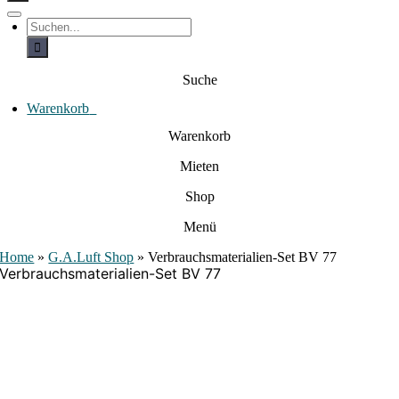
c
h
T
S
e
o
u
c
g
n
h
g
a
e
l
Suche
c
n
e
a
h
N
c
Warenkorb
0
:
a
h
:
v
Warenkorb
i
g
Mieten
a
t
i
Shop
o
n
Menü
Home
»
G.A.Luft Shop
»
Verbrauchsmaterialien-Set BV 77
Verbrauchsmaterialien-Set BV 77