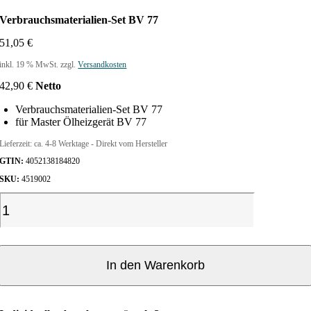
Verbrauchsmaterialien-Set BV 77
51,05
€
inkl. 19 % MwSt.
zzgl.
Versandkosten
42,90
€
Netto
Verbrauchsmaterialien-Set BV 77
für Master Ölheizgerät BV 77
Lieferzeit:
ca. 4-8 Werktage - Direkt vom Hersteller
GTIN:
4052138184820
SKU:
4519002
V
e
r
b
r
In den Warenkorb
a
u