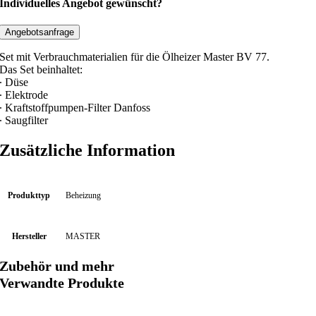
c
Individuelles Angebot gewünscht?
h
s
Angebotsanfrage
m
Set mit Verbrauchmaterialien für die Ölheizer Master BV 77.
a
Das Set beinhaltet:
t
∙ Düse
∙ Elektrode
e
∙ Kraftstoffpumpen-Filter Danfoss
r
∙ Saugfilter
i
a
Zusätzliche Information
l
i
e
Produkttyp
Beheizung
n
-
Hersteller
MASTER
S
e
Zubehör und mehr
t
Verwandte Produkte
B
V