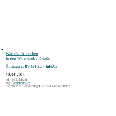
7
7
M
e
n
g
e
Warenkorb ansehen
In den Warenkorb
/
Details
Ölheizgerät BV 691 SE – InfoAir
10.341,10
€
inkl. 19 % MwSt.
zzgl.
Versandkosten
Lieferzeit:
ca. 3-6 Werktagen - Direkt vom Hersteller