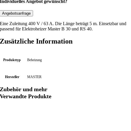
c
Individuelles Angebot gewünscht?
h
l
Angebotsanfrage
u
Eine Zuleitung 400 V / 63 A. Die Länge beträgt 5 m. Einsetzbar und
s
passend für Elektroheizer Master B 30 und RS 40.
s
k
Zusätzliche Information
a
b
e
Produkttyp
Beheizung
l
4
Hersteller
MASTER
0
0
Zubehör und mehr
V
Verwandte Produkte
,
6
3
A
,