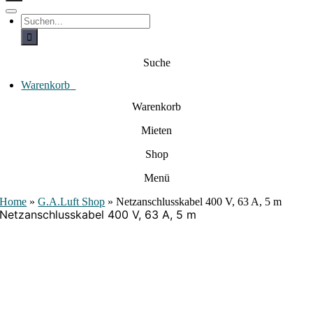
c
h
T
S
e
o
u
c
g
n
h
g
a
e
l
Suche
c
n
e
a
h
N
c
Warenkorb
0
:
a
h
:
v
Warenkorb
i
g
Mieten
a
t
i
Shop
o
n
Menü
Home
»
G.A.Luft Shop
»
Netzanschlusskabel 400 V, 63 A, 5 m
Netzanschlusskabel 400 V, 63 A, 5 m