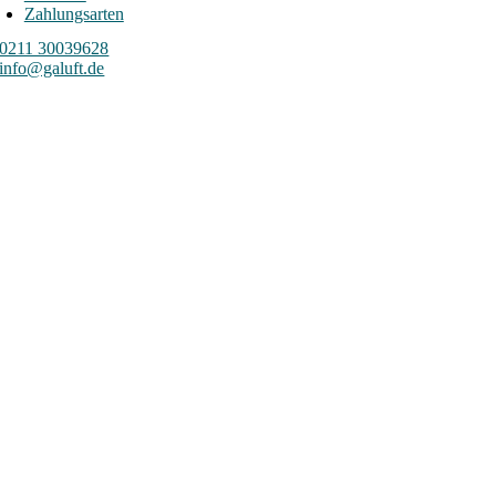
Zahlungsarten
0211 30039628
info@galuft.de