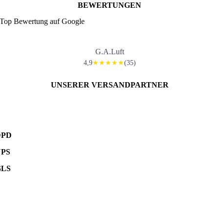
BEWERTUNGEN
Top Bewertung auf Google
G.A.Luft
4,9
(35)
★★★★★
UNSERER VERSANDPARTNER
DPD
UPS
GLS