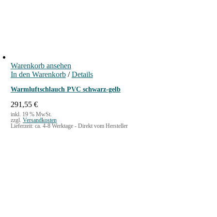
5
m
M
e
n
g
Warenkorb ansehen
e
In den Warenkorb
/
Details
Warmluftschlauch PVC schwarz-gelb
291,55
€
inkl. 19 % MwSt.
zzgl.
Versandkosten
Lieferzeit:
ca. 4-8 Werktage - Direkt vom Hersteller