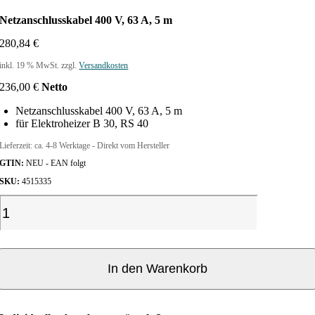
Netzanschlusskabel 400 V, 63 A, 5 m
280,84
€
inkl. 19 % MwSt.
zzgl.
Versandkosten
236,00
€
Netto
Netzanschlusskabel 400 V, 63 A, 5 m
für Elektroheizer B 30, RS 40
Lieferzeit:
ca. 4-8 Werktage - Direkt vom Hersteller
GTIN:
NEU - EAN folgt
SKU:
4515335
N
e
t
z
a
In den Warenkorb
n
s