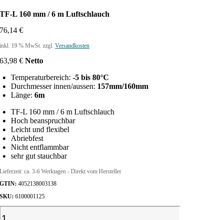
TF-L 160 mm / 6 m Luftschlauch
76,14
€
inkl. 19 % MwSt.
zzgl.
Versandkosten
63,98
€
Netto
Temperaturbereich:
-5 bis 80°C
Durchmesser innen/aussen:
157mm/160mm
Länge:
6m
TF-L 160 mm / 6 m Luftschlauch
Hoch beanspruchbar
Leicht und flexibel
Abriebfest
Nicht entflammbar
sehr gut stauchbar
Lieferzeit:
ca. 3-6 Werktagen - Direkt vom Hersteller
GTIN:
4052138003138
SKU:
6100001125
T