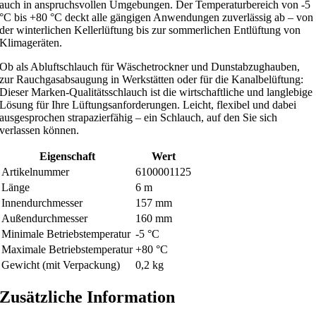
auch in anspruchsvollen Umgebungen. Der Temperaturbereich von -5
l
°C bis +80 °C deckt alle gängigen Anwendungen zuverlässig ab – von
a
der winterlichen Kellerlüftung bis zur sommerlichen Entlüftung von
u
Klimageräten.
c
Ob als Abluftschlauch für Wäschetrockner und Dunstabzughauben,
h
zur Rauchgasabsaugung in Werkstätten oder für die Kanalbelüftung:
M
Dieser Marken-Qualitätsschlauch ist die wirtschaftliche und langlebige
Lösung für Ihre Lüftungsanforderungen. Leicht, flexibel und dabei
e
ausgesprochen strapazierfähig – ein Schlauch, auf den Sie sich
n
verlassen können.
g
e
Eigenschaft
Wert
Artikelnummer
6100001125
Länge
6 m
Innendurchmesser
157 mm
Außendurchmesser
160 mm
Minimale Betriebstemperatur
-5 °C
Maximale Betriebstemperatur
+80 °C
Gewicht (mit Verpackung)
0,2 kg
Zusätzliche Information