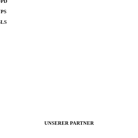
DPD
UPS
GLS
UNSERER PARTNER