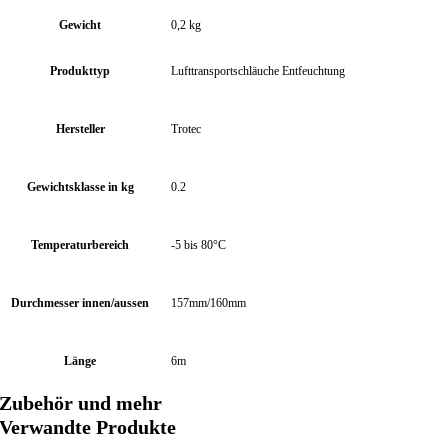
Gewicht
0,2 kg
Produkttyp
Lufttransportschläuche Entfeuchtung
Hersteller
Trotec
Gewichtsklasse in kg
0.2
Temperaturbereich
-5 bis 80°C
Durchmesser innen/aussen
157mm/160mm
Länge
6m
Zubehör und mehr
Verwandte Produkte