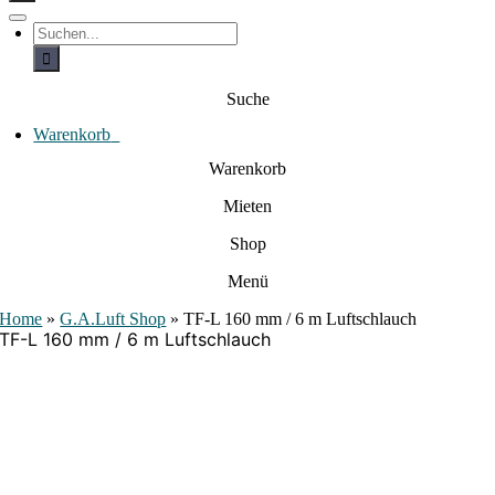
c
h
T
S
e
o
u
c
g
n
h
g
a
e
l
Suche
c
n
e
a
h
N
c
Warenkorb
0
:
a
h
:
v
Warenkorb
i
g
Mieten
a
t
i
Shop
o
n
Menü
Home
»
G.A.Luft Shop
»
TF-L 160 mm / 6 m Luftschlauch
TF-L 160 mm / 6 m Luftschlauch