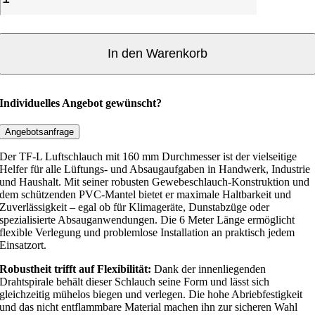
F
-
L
1
In den Warenkorb
6
0
Individuelles Angebot gewünscht?
m
m
Angebotsanfrage
/
Der TF-L Luftschlauch mit 160 mm Durchmesser ist der vielseitige
6
Helfer für alle Lüftungs- und Absaugaufgaben in Handwerk, Industrie
und Haushalt. Mit seiner robusten Gewebeschlauch-Konstruktion und
dem schützenden PVC-Mantel bietet er maximale Haltbarkeit und
m
Zuverlässigkeit – egal ob für Klimageräte, Dunstabzüge oder
L
spezialisierte Absauganwendungen. Die 6 Meter Länge ermöglicht
u
flexible Verlegung und problemlose Installation an praktisch jedem
f
Einsatzort.
t
Robustheit trifft auf Flexibilität:
Dank der innenliegenden
s
Drahtspirale behält dieser Schlauch seine Form und lässt sich
c
gleichzeitig mühelos biegen und verlegen. Die hohe Abriebfestigkeit
und das nicht entflammbare Material machen ihn zur sicheren Wahl
h