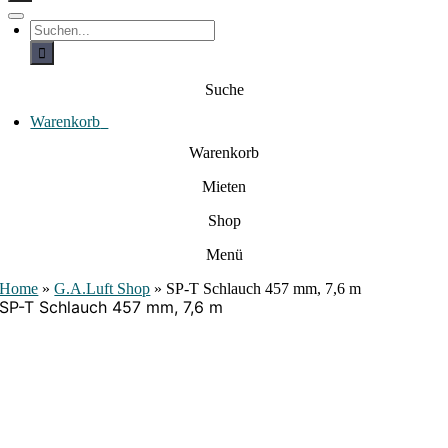
c
h
T
S
e
o
u
c
g
n
h
g
a
e
l
Suche
c
n
e
a
h
N
c
Warenkorb
0
:
a
h
:
v
Warenkorb
i
g
Mieten
a
t
i
Shop
o
n
Menü
Home
»
G.A.Luft Shop
»
SP-T Schlauch 457 mm, 7,6 m
SP-T Schlauch 457 mm, 7,6 m