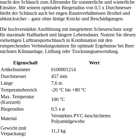
macht den Schlauch zum Allrounder für sommerliche und winterliche
6
Einsätze. Mit seinem optimalen Biegeradius von 0,5 x Durchmesser
bleibt der Schlauch auch bei engen Raumverhältnissen flexibel und
m
abknicksicher – ganz ohne lästige Knicke und Beschädigungen.
M
Die hochverstärkte Ausführung mit integriertem Scheuerschutz sorgt
e
für maximale Haltbarkeit und längere Lebensdauer. Nutzen Sie diesen
n
vielseitigen Lufttransportschlauch in Kombination mit den
entsprechenden Verbindungsstutzen für optimale Ergebnisse bei Ihrer
g
nächsten Klimaanlage, Lüftung oder Trocknungsanwendung.
e
Eigenschaft
Wert
Artikelnummer
6100001214
Durchmesser
457 mm
Länge
7,6 m
Temperaturbereich
-20 °C bis +80 °C
Max. Temperatur
100 °C
(Kurzzeit)
Biegeradius
0,5 x ø
Verstärktes PVC-beschichtetes
Material
Polyamidgewebe
Gewicht (mit
11,3 kg
Verpackung)