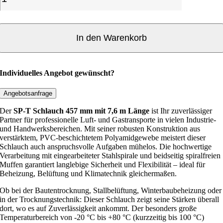
P
-
T
S
In den Warenkorb
c
h
l
Individuelles Angebot gewünscht?
a
u
Angebotsanfrage
c
Der
SP-T Schlauch 457 mm mit 7,6 m Länge
ist Ihr zuverlässiger
h
Partner für professionelle Luft- und Gastransporte in vielen Industrie-
4
und Handwerksbereichen. Mit seiner robusten Konstruktion aus
verstärktem, PVC-beschichtetem Polyamidgewebe meistert dieser
5
Schlauch auch anspruchsvolle Aufgaben mühelos. Die hochwertige
7
Verarbeitung mit eingearbeiteter Stahlspirale und beidseitig spiralfreien
Muffen garantiert langlebige Sicherheit und Flexibilität – ideal für
m
Beheizung, Belüftung und Klimatechnik gleichermaßen.
m
Ob bei der Bautentrocknung, Stallbelüftung, Winterbaubeheizung oder
,
in der Trocknungstechnik: Dieser Schlauch zeigt seine Stärken überall
7
dort, wo es auf Zuverlässigkeit ankommt. Der besonders große
Temperaturbereich von -20 °C bis +80 °C (kurzzeitig bis 100 °C)
,