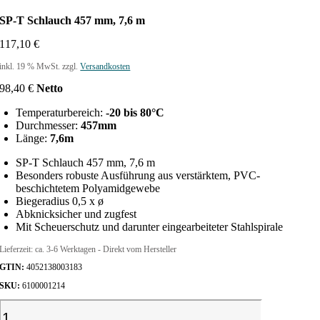
SP-T Schlauch 457 mm, 7,6 m
117,10
€
inkl. 19 % MwSt.
zzgl.
Versandkosten
98,40
€
Netto
Temperaturbereich:
-20 bis 80°C
Durchmesser:
457mm
Länge:
7,6m
SP-T Schlauch 457 mm, 7,6 m
Besonders robuste Ausführung aus verstärktem, PVC-
beschichtetem Polyamidgewebe
Biegeradius 0,5 x ø
Abknicksicher und zugfest
Mit Scheuerschutz und darunter eingearbeiteter Stahlspirale
Lieferzeit:
ca. 3-6 Werktagen - Direkt vom Hersteller
GTIN:
4052138003183
SKU:
6100001214
S