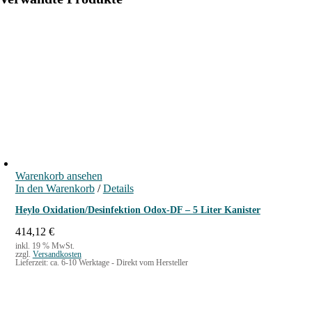
O
C
O
r
a
n
g
e
(
4
e
r
Warenkorb ansehen
In den Warenkorb
/
Details
S
e
Heylo Oxidation/Desinfektion Odox-DF – 5 Liter Kanister
t
414,12
€
)
inkl. 19 % MwSt.
4
zzgl.
Versandkosten
Lieferzeit:
ca. 6-10 Werktage - Direkt vom Hersteller
x
5
L