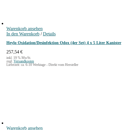
Warenkorb ansehen
In den Warenkorb
/
Details
Heylo Oxidation/Desinfektion Odox (4er Set) 4 x 5 Liter Kanister
257,54
€
inkl. 19 % MwSt.
zzgl.
Versandkosten
Lieferzeit:
ca. 6-10 Werktage - Direkt vom Hersteller
Warenkorb ansehen