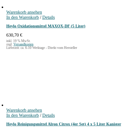
Warenkorb ansehen
In den Warenkorb
/
Details
Heylo Oxidationsmittel MAXOX-DF (5 Liter)
630,70
€
inkl. 19 % MwSt.
zzgl.
Versandkosten
Lieferzeit:
ca. 6-10 Werktage - Direkt vom Hersteller
Warenkorb ansehen
In den Warenkorb
/
Details
Heylo Reinigungsmittel Alron Citrox (4er Set) 4 x 5 Liter Kanister