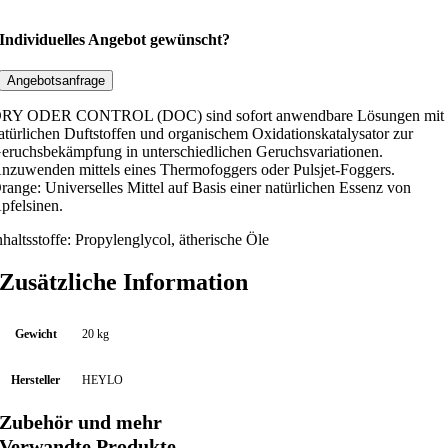
e
s
Individuelles Angebot gewünscht?
i
n
Angebotsanfrage
f
RY ODER CONTROL (DOC) sind sofort anwendbare Lösungen mit
e
atürlichen Duftstoffen und organischem Oxidationskatalysator zur
k
eruchsbekämpfung in unterschiedlichen Geruchsvariationen.
nzuwenden mittels eines Thermofoggers oder Pulsjet-Foggers.
t
range: Universelles Mittel auf Basis einer natürlichen Essenz von
i
pfelsinen.
o
n
nhaltsstoffe: Propylenglycol, ätherische Öle
s
Zusätzliche Information
m
i
t
Gewicht
20 kg
t
e
Hersteller
HEYLO
l
Zubehör und mehr
D
Verwandte Produkte