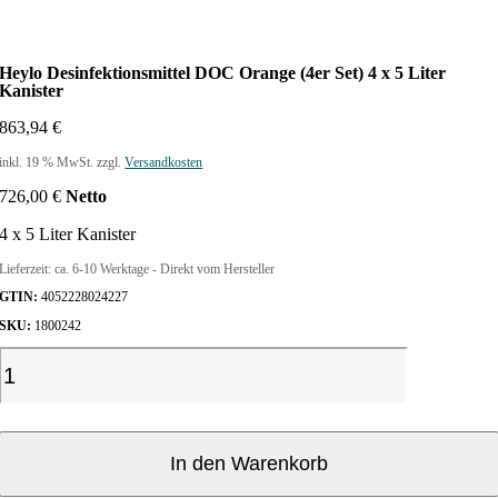
Heylo Desinfektionsmittel DOC Orange (4er Set) 4 x 5 Liter
Kanister
863,94
€
inkl. 19 % MwSt.
zzgl.
Versandkosten
726,00
€
Netto
4 x 5 Liter Kanister
Lieferzeit:
ca. 6-10 Werktage - Direkt vom Hersteller
GTIN:
4052228024227
SKU:
1800242
H
e
y
l
o
In den Warenkorb
D