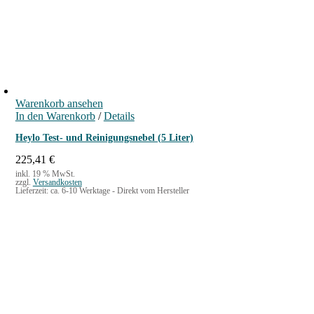
i
t
e
r
K
a
Warenkorb ansehen
n
In den Warenkorb
/
Details
i
s
Heylo Test- und Reinigungsnebel (5 Liter)
t
225,41
€
e
inkl. 19 % MwSt.
zzgl.
Versandkosten
r
Lieferzeit:
ca. 6-10 Werktage - Direkt vom Hersteller
M
e
n
g
e