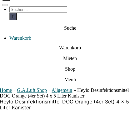
c
h
T
S
e
o
u
c
g
n
h
g
a
e
l
Suche
c
n
e
a
h
N
c
Warenkorb
0
:
a
h
:
v
Warenkorb
i
g
Mieten
a
t
i
Shop
o
n
Menü
Home
»
G.A.Luft Shop
»
Allgemein
»
Heylo Desinfektionsmittel
DOC Orange (4er Set) 4 x 5 Liter Kanister
Heylo Desinfektionsmittel DOC Orange (4er Set) 4 x 5
Liter Kanister