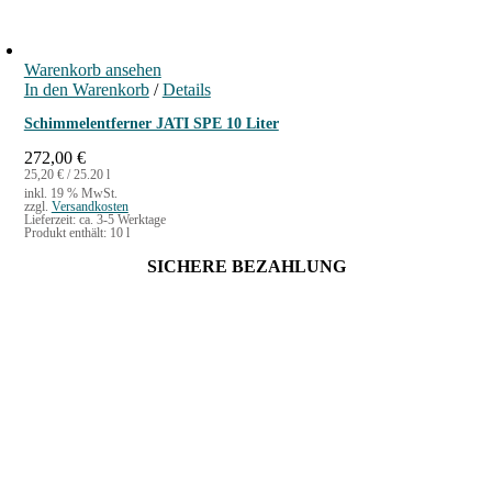
Warenkorb ansehen
In den Warenkorb
/
Details
Schimmelentferner JATI SPE 10 Liter
272,00
€
25,20
€
/
25.20
l
inkl. 19 % MwSt.
zzgl.
Versandkosten
Lieferzeit:
ca. 3-5 Werktage
Produkt enthält: 10
l
SICHERE BEZAHLUNG