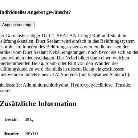
e
r
Individuelles Angebot gewünscht?
u
c
Angebotsanfrage
h
er Geruchsbeseitiger DUCT SEALANT fängt Ruß und Staub in
s
elüftungskanälen. Duct Sealant wird einfach in das Belüftungssystem
b
esprüht. Im Inneren des Belüftungssystems werden die meisten der
artikel vom Duct Sealant Nebel eingefangen, noch bevor sie sich an de
e
analwänden niederschlagen. Der Nebel bildet dann einen weichen
k
euerhemmenden Belag. Staub oder Ruß von den Wänden des
ä
elüftungskanälen wird ebenfalls in diesem Belag eingeschlossen.
m
nzuwenden mittels eines ULV-Sprayers (mit biegsamen Schlauch).
p
nhaltsstoffe: Alluminiumchlorhydrat, Hydroxyetylcellulose, Tenside,
f
asser
u
n
Zusätzliche Information
g
D
Gewicht
20 kg
u
c
Hersteller
HEYLO