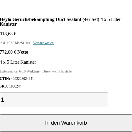
Heylo Geruchsbekämpfung Duct Sealant (4er Set) 4 x 5 Liter
Kanister
918,68
€
inkl. 19 % MwSt.
zzgl.
Versandkosten
772,00
€
Netto
4 x 5 Liter Kanister
Lieferzeit:
ca. 6-10 Werktage - Direkt vom Hersteller
GTIN:
4052228024241
SKU:
1800244
H
e
y
l
o
In den Warenkorb
G