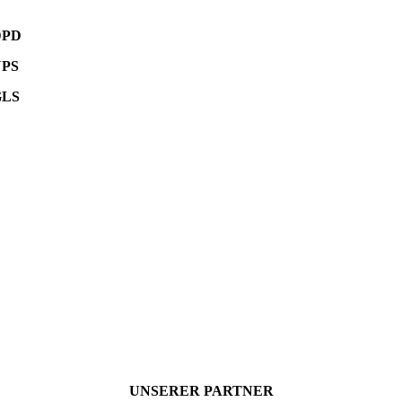
DPD
UPS
GLS
UNSERER PARTNER