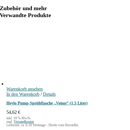
t
S
Zubehör und mehr
e
Verwandte Produkte
a
l
a
n
t
(
4
e
r
S
e
Warenkorb ansehen
t
In den Warenkorb
/
Details
)
Heylo Pump-Sprühflasche „Venus“ (1,5 Liter)
4
54,62
€
x
inkl. 19 % MwSt.
5
zzgl.
Versandkosten
Lieferzeit:
ca. 6-10 Werktage - Direkt vom Hersteller
L