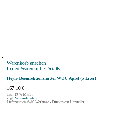
i
t
e
r
K
a
n
i
s
Warenkorb ansehen
t
In den Warenkorb
/
Details
e
Heylo Desinfektionsmittel WOC Apfel (5 Liter)
r
167,10
€
M
inkl. 19 % MwSt.
e
zzgl.
Versandkosten
Lieferzeit:
ca. 6-10 Werktage - Direkt vom Hersteller
n
g
e