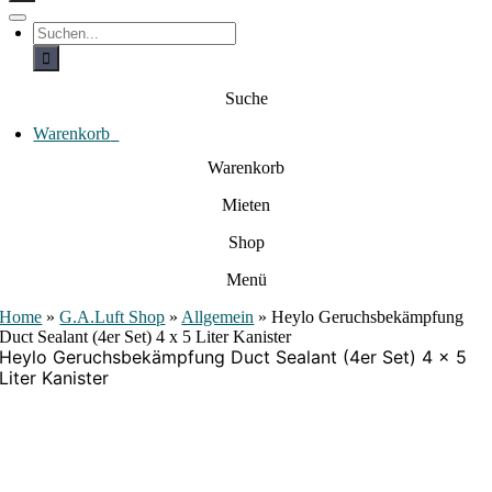
c
h
T
S
e
o
u
c
g
n
h
g
a
e
l
Suche
c
n
e
a
h
N
c
Warenkorb
0
:
a
h
:
v
Warenkorb
i
g
Mieten
a
t
i
Shop
o
n
Menü
Home
»
G.A.Luft Shop
»
Allgemein
»
Heylo Geruchsbekämpfung
Duct Sealant (4er Set) 4 x 5 Liter Kanister
Heylo Geruchsbekämpfung Duct Sealant (4er Set) 4 x 5
Liter Kanister