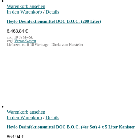
i
Warenkorb ansehen
t
In den Warenkorb
/
Details
e
Heylo Desinfektionsmittel DOC B.O.C. (200 Liter)
r
6.468,84
€
K
inkl. 19 % MwSt.
a
zzgl.
Versandkosten
Lieferzeit:
ca. 6-10 Werktage - Direkt vom Hersteller
n
i
s
t
e
r
M
e
n
g
Warenkorb ansehen
e
In den Warenkorb
/
Details
Heylo Desinfektionsmittel DOC B.O.C. (4er Set) 4 x 5 Liter Kanister
863,94
€