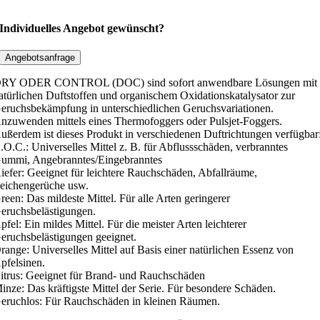
e
s
Individuelles Angebot gewünscht?
i
n
Angebotsanfrage
f
RY ODER CONTROL (DOC) sind sofort anwendbare Lösungen mit
e
atürlichen Duftstoffen und organischem Oxidationskatalysator zur
k
eruchsbekämpfung in unterschiedlichen Geruchsvariationen.
nzuwenden mittels eines Thermofoggers oder Pulsjet-Foggers.
t
ußerdem ist dieses Produkt in verschiedenen Duftrichtungen verfügbar
i
.O.C.: Universelles Mittel z. B. für Abflussschäden, verbranntes
o
ummi, Angebranntes/Eingebranntes
n
iefer: Geeignet für leichtere Rauchschäden, Abfallräume,
eichengerüche usw.
s
reen: Das mildeste Mittel. Für alle Arten geringerer
m
eruchsbelästigungen.
i
pfel: Ein mildes Mittel. Für die meister Arten leichterer
t
eruchsbelästigungen geeignet.
range: Universelles Mittel auf Basis einer natürlichen Essenz von
t
pfelsinen.
e
itrus: Geeignet für Brand- und Rauchschäden
l
inze: Das kräftigste Mittel der Serie. Für besondere Schäden.
eruchlos: Für Rauchschäden in kleinen Räumen.
D