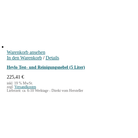
Warenkorb ansehen
In den Warenkorb
/
Details
Heylo Test- und Reinigungsnebel (5 Liter)
225,41
€
inkl. 19 % MwSt.
zzgl.
Versandkosten
Lieferzeit:
ca. 6-10 Werktage - Direkt vom Hersteller