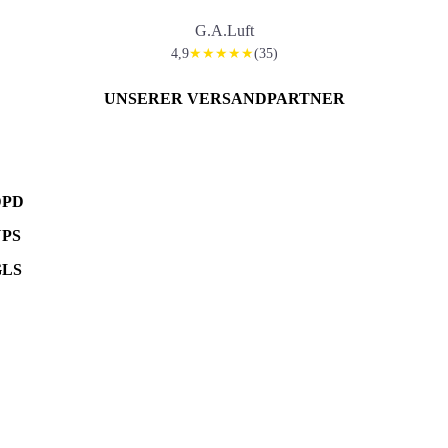
G.A.Luft
4,9
(35)
★★★★★
UNSERER VERSANDPARTNER
DPD
UPS
GLS