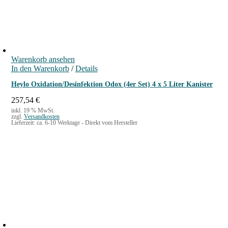
Warenkorb ansehen
In den Warenkorb
/
Details
Heylo Oxidation/Desinfektion Odox (4er Set) 4 x 5 Liter Kanister
257,54
€
inkl. 19 % MwSt.
zzgl.
Versandkosten
Lieferzeit:
ca. 6-10 Werktage - Direkt vom Hersteller