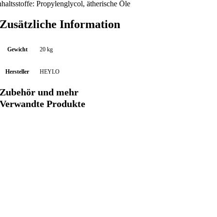
O
nhaltsstoffe: Propylenglycol, ätherische Öle
C
C
Zusätzliche Information
i
t
Gewicht
20 kg
r
u
Hersteller
HEYLO
s
(
Zubehör und mehr
4
Verwandte Produkte
e
r
S
e
t
)
4
x
5
L