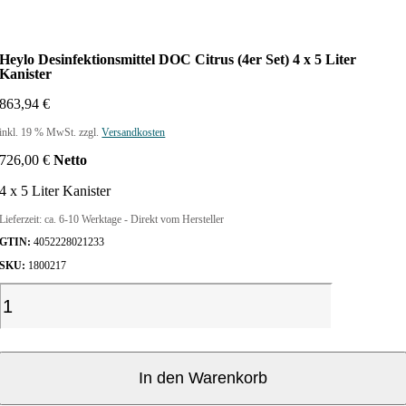
Heylo Desinfektionsmittel DOC Citrus (4er Set) 4 x 5 Liter
Kanister
863,94
€
inkl. 19 % MwSt.
zzgl.
Versandkosten
726,00
€
Netto
4 x 5 Liter Kanister
Lieferzeit:
ca. 6-10 Werktage - Direkt vom Hersteller
GTIN:
4052228021233
SKU:
1800217
H
e
y
l
o
In den Warenkorb
D