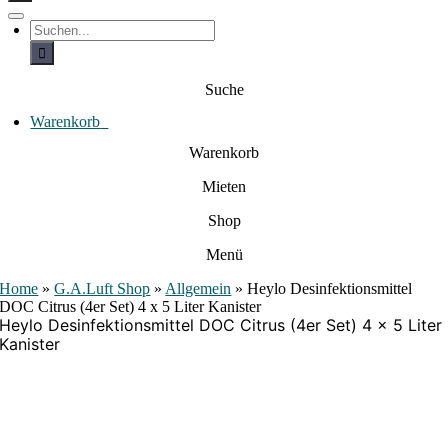
c
h
T
S
e
o
u
c
g
n
h
g
a
e
l
Suche
c
n
e
a
h
N
c
Warenkorb
0
:
a
h
:
v
Warenkorb
i
g
Mieten
a
t
i
Shop
o
n
Menü
Home
»
G.A.Luft Shop
»
Allgemein
»
Heylo Desinfektionsmittel
DOC Citrus (4er Set) 4 x 5 Liter Kanister
Heylo Desinfektionsmittel DOC Citrus (4er Set) 4 x 5 Liter
Kanister