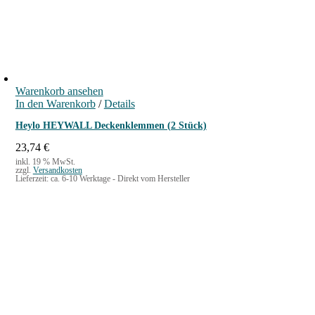
M
e
n
g
e
Warenkorb ansehen
In den Warenkorb
/
Details
Heylo HEYWALL Deckenklemmen (2 Stück)
23,74
€
inkl. 19 % MwSt.
zzgl.
Versandkosten
Lieferzeit:
ca. 6-10 Werktage - Direkt vom Hersteller