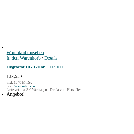
7
€
,
.
9
0
€
Warenkorb ansehen
In den Warenkorb
/
Details
Hygrostat HG 120 ab TTR 160
138,52
€
inkl. 19 % MwSt.
zzgl.
Versandkosten
Lieferzeit:
ca. 3-6 Werktagen - Direkt vom Hersteller
Angebot!