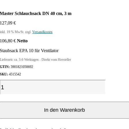
Master Schlauchsack DN 40 cm, 3 m
127,09
€
inkl. 19 % MwSt.
zzgl.
Versandkosten
106,80
€
Netto
Staubsack EPA 10 für Ventilator
Lieferzeit:
ca. 3-6 Werktagen - Direkt vom Hersteller
GTIN:
5901821050692
SKU:
4515542
M
a
s
t
e
In den Warenkorb
r
S