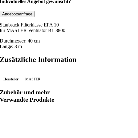
c
Individuelles Angebot gewünscht?
h
l
Angebotsanfrage
a
Staubsack Filterklasse EPA 10
u
für MASTER Ventilator BL 8800
c
Durchmesser: 40 cm
h
Länge: 3 m
s
a
Zusätzliche Information
c
k
D
Hersteller
MASTER
N
4
Zubehör und mehr
0
Verwandte Produkte
c
m
,
3
m