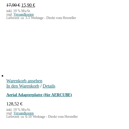
U
A
17,90
€
15,90
€
r
k
inkl. 19 % MwSt.
zzgl.
Versandkosten
s
t
Lieferzeit:
ca. 3-5 Werktage - Direkt vom Hersteller
p
u
r
e
ü
l
n
l
g
e
l
r
i
P
c
r
h
e
e
i
r
s
P
i
Warenkorb ansehen
r
s
In den Warenkorb
/
Details
e
t
i
:
Aerial Adapterplatte (für AERCUBE)
s
1
w
5
128,52
€
a
,
inkl. 19 % MwSt.
zzgl.
Versandkosten
r
9
Lieferzeit:
ca. 6-10 Werktage - Direkt vom Hersteller
:
0
1