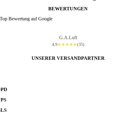
BEWERTUNGEN
Top Bewertung auf Google
G.A.Luft
4,9
(35)
★★★★★
UNSERER VERSANDPARTNER
DPD
UPS
GLS