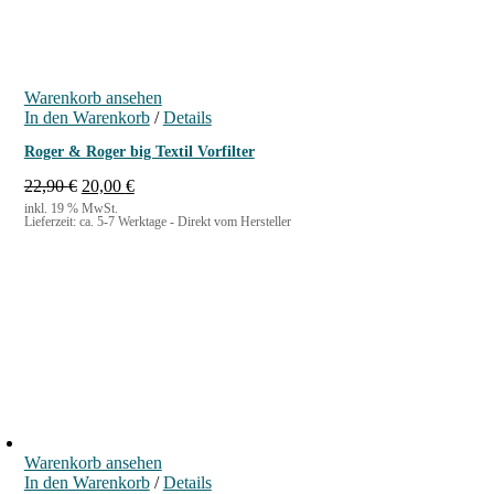
Warenkorb ansehen
In den Warenkorb
/
Details
Roger & Roger big Textil Vorfilter
U
A
22,90
€
20,00
€
r
k
inkl. 19 % MwSt.
Lieferzeit:
ca. 5-7 Werktage - Direkt vom Hersteller
s
t
p
u
r
e
ü
l
n
l
g
e
l
r
i
P
c
r
h
e
e
i
r
s
Warenkorb ansehen
P
i
In den Warenkorb
r
s
/
Details