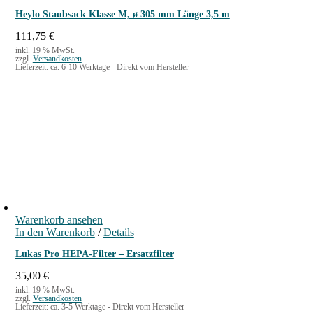
e
t
Heylo Staubsack Klasse M, ø 305 mm Länge 3,5 m
i
:
s
2
111,75
€
w
0
inkl. 19 % MwSt.
a
,
zzgl.
Versandkosten
Lieferzeit:
ca. 6-10 Werktage - Direkt vom Hersteller
r
0
:
0
2
2
€
,
.
9
0
€
Warenkorb ansehen
In den Warenkorb
/
Details
Lukas Pro HEPA-Filter – Ersatzfilter
35,00
€
inkl. 19 % MwSt.
zzgl.
Versandkosten
Lieferzeit:
ca. 3-5 Werktage - Direkt vom Hersteller