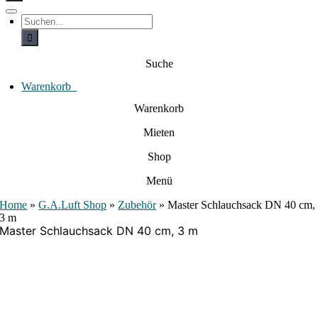
c
h
T
S
e
o
u
c
g
n
h
g
a
e
l
Suche
c
n
e
a
h
N
c
Warenkorb
0
:
a
h
:
v
Warenkorb
i
g
Mieten
a
t
i
Shop
o
n
Menü
Home
»
G.A.Luft Shop
»
Zubehör
»
Master Schlauchsack DN 40 cm,
3 m
Master Schlauchsack DN 40 cm, 3 m