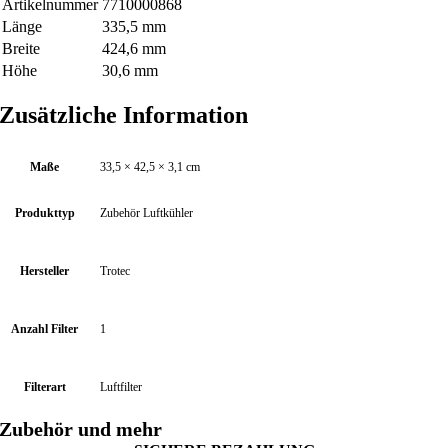
Artikelnummer
7710000868
Länge
335,5 mm
Breite
424,6 mm
Höhe
30,6 mm
Zusätzliche Information
Maße
33,5 × 42,5 × 3,1 cm
Produkttyp
Zubehör Luftkühler
Hersteller
Trotec
Anzahl Filter
1
Filterart
Luftfilter
Zubehör und mehr