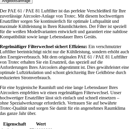
Angebotsanfrage
Der PAE 61 / PAE 81 Luftfilter ist das perfekte Verschleißteil für Ihre
zuverlässige Aircooler-Anlage von Trotec. Mit diesem hochwertigen
Ersatzfilter sorgen Sie kontinuierlich für optimale Luftqualität und
maximale Kühlleistung in Ihren Räumlichkeiten. Der Filter ist speziell
für die weißen Modellvarianten entwickelt und garantiert eine nahtlose
Kompatibilität sowie lange Lebensdauer Ihres Geräts.
Regelmäßiger Filterwechsel sichert Effizienz:
Ein verschmutzter
Luftfilter beeinträchtigt nicht nur die Kühlleistung, sondern erhöht auc
den Energieverbrauch. Mit dem originalen PAE 61 / PAE 81 Luftfilter
von Trotec erhalten Sie ein Ersatzteil, das speziell auf die
Anforderungen Ihres Aircoolers abgestimmt ist. Dies gewährleistet ein
optimale Luftzirkulation und schont gleichzeitig Ihre Geldbörse durch
reduzierten Stromverbrauch.
Für eine hygienische Raumluft und eine lange Lebensdauer Ihres
Aircoolers empfehlen wir einen regelmäßigen Filterwechsel. Unser
hochwertiger Ersatzfilter lässt sich einfach und schnell einsetzen –
ohne Spezialwerkzeuge erforderlich. Vertrauen Sie auf bewährte
Trotec-Qualität und sorgen Sie damit für ein angenehmes Raumklima
das ganze Jahr über.
Eigenschaft
Wert