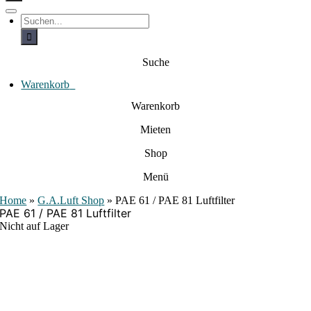
c
h
T
S
e
o
u
c
g
n
h
g
a
e
l
Suche
c
n
e
a
h
N
c
Warenkorb
0
:
a
h
:
v
Warenkorb
i
g
Mieten
a
t
i
Shop
o
n
Menü
Home
»
G.A.Luft Shop
»
PAE 61 / PAE 81 Luftfilter
PAE 61 / PAE 81 Luftfilter
Nicht auf Lager