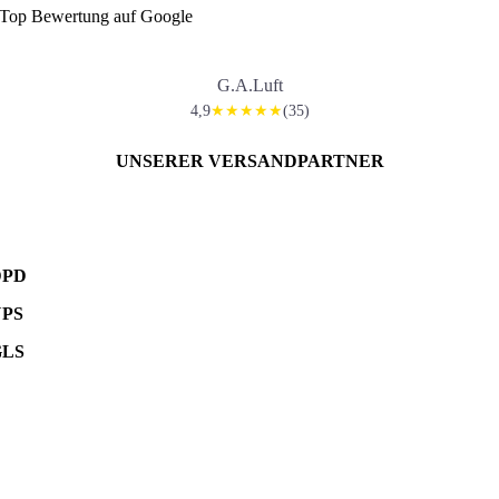
Top Bewertung auf Google
G.A.Luft
4,9
(35)
★★★★★
UNSERER VERSANDPARTNER
DPD
UPS
GLS