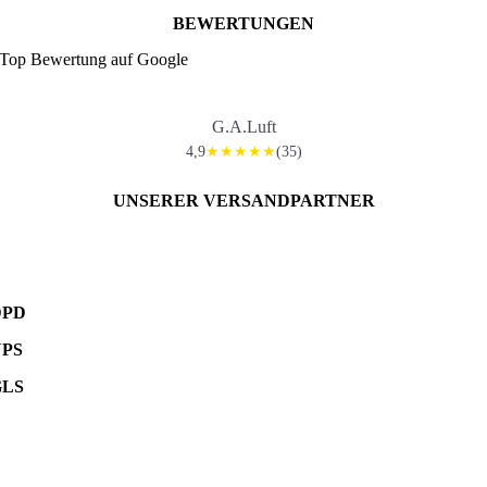
BEWERTUNGEN
Top Bewertung auf Google
G.A.Luft
4,9
(35)
★★★★★
UNSERER VERSANDPARTNER
DPD
UPS
GLS