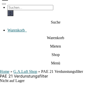
c
h
T
S
e
o
u
c
g
n
h
g
a
e
l
Suche
c
n
e
a
h
N
c
Warenkorb
0
:
a
h
:
v
Warenkorb
i
g
Mieten
a
t
i
Shop
o
n
Menü
Home
»
G.A.Luft Shop
»
PAE 21 Verdunstungsfilter
PAE 21 Verdunstungsfilter
Nicht auf Lager