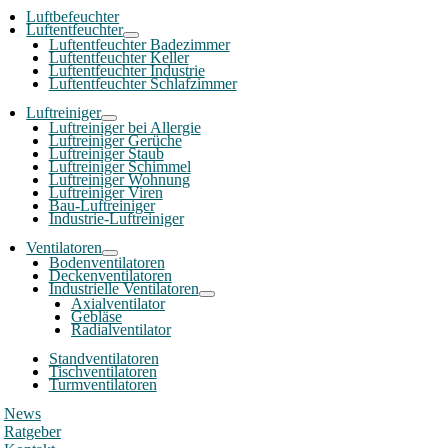
Luftbefeuchter
Luftentfeuchter
Luftentfeuchter Badezimmer
Luftentfeuchter Keller
Luftentfeuchter Industrie
Luftentfeuchter Schlafzimmer
Luftreiniger
Luftreiniger bei Allergie
Luftreiniger Gerüche
Luftreiniger Staub
Luftreiniger Schimmel
Luftreiniger Wohnung
Luftreiniger Viren
Bau-Luftreiniger
Industrie-Luftreiniger
Ventilatoren
Bodenventilatoren
Deckenventilatoren
Industrielle Ventilatoren
Axialventilator
Gebläse
Radialventilator
Standventilatoren
Tischventilatoren
Turmventilatoren
News
Ratgeber