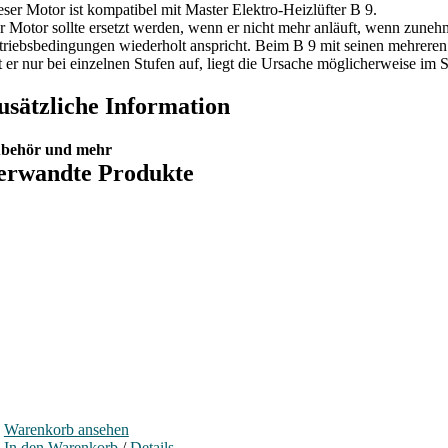
eser Motor ist kompatibel mit Master Elektro-Heizlüfter B 9.
r Motor sollte ersetzt werden, wenn er nicht mehr anläuft, wenn zune
triebsbedingungen wiederholt anspricht. Beim B 9 mit seinen mehreren H
tt er nur bei einzelnen Stufen auf, liegt die Ursache möglicherweise im 
usätzliche Information
behör und mehr
erwandte Produkte
Warenkorb ansehen
In den Warenkorb
/
Details