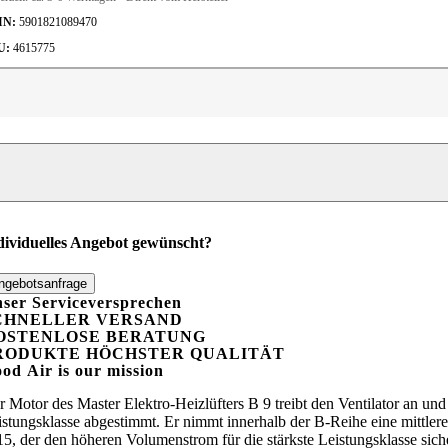
IN:
5901821089470
U:
4615775
otor
r
ster
ektro-
izlüfter
enge
dividuelles Angebot gewünscht?
ngebotsanfrage
ser Serviceversprechen
CHNELLER VERSAND
OSTENLOSE BERATUNG
RODUKTE HÖCHSTER QUALITÄT
ood
A
ir is our mission
r Motor des Master Elektro-Heizlüfters B 9 treibt den Ventilator an un
istungsklasse abgestimmt. Er nimmt innerhalb der B-Reihe eine mittlere
15, der den höheren Volumenstrom für die stärkste Leistungsklasse siche