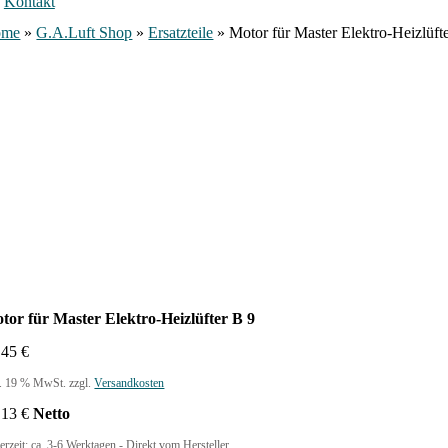
Kontakt
ome
»
G.A.Luft Shop
»
Ersatzteile
»
Motor für Master Elektro-Heizlüft
tor für Master Elektro-Heizlüfter B 9
,45
€
l. 19 % MwSt.
zzgl.
Versandkosten
,13
€
Netto
erzeit:
ca. 3-6 Werktagen - Direkt vom Hersteller