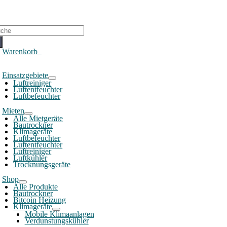
che
ch:
Warenkorb
0
oggle
Einsatzgebiete
avigation
Luftreiniger
Luftentfeuchter
Luftbefeuchter
Mieten
Alle Mietgeräte
Bautrockner
Klimageräte
Luftbefeuchter
Luftentfeuchter
Luftreiniger
Luftkühler
Trocknungsgeräte
Shop
Alle Produkte
Bautrockner
Bitcoin Heizung
Klimageräte
Mobile Klimaanlagen
Verdunstungskühler