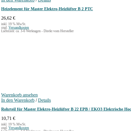
Heizelement für Master Elektro-Heizlüfter B 2 PTC
26,62
€
inkl. 19 % MwSt.
zzgl.
Versandkosten
Lieferzeit:
ca. 3-6 Werktagen - Direkt vom Hersteller
Warenkorb ansehen
In den Warenkorb
/
Details
Rohrteil für Master Elektro-Heizlüfter B 22 EPB / EKO3 Elektrische H
10,71
€
inkl. 19 % MwSt.
zzgl.
Versandkosten