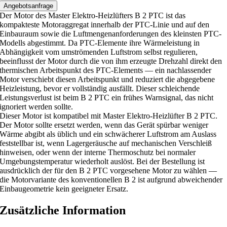
a
Angebotsanfrage
Der Motor des Master Elektro-Heizlüfters B 2 PTC ist das
s
kompakteste Motoraggregat innerhalb der PTC-Linie und auf den
t
Einbauraum sowie die Luftmengenanforderungen des kleinsten PTC-
e
Modells abgestimmt. Da PTC-Elemente ihre Wärmeleistung in
r
Abhängigkeit vom umströmenden Luftstrom selbst regulieren,
beeinflusst der Motor durch die von ihm erzeugte Drehzahl direkt den
E
thermischen Arbeitspunkt des PTC-Elements — ein nachlassender
l
Motor verschiebt diesen Arbeitspunkt und reduziert die abgegebene
e
Heizleistung, bevor er vollständig ausfällt. Dieser schleichende
Leistungsverlust ist beim B 2 PTC ein frühes Warnsignal, das nicht
k
ignoriert werden sollte.
t
Dieser Motor ist kompatibel mit Master Elektro-Heizlüfter B 2 PTC.
r
Der Motor sollte ersetzt werden, wenn das Gerät spürbar weniger
o
Wärme abgibt als üblich und ein schwächerer Luftstrom am Auslass
feststellbar ist, wenn Lagergeräusche auf mechanischen Verschleiß
-
hinweisen, oder wenn der interne Thermoschutz bei normaler
H
Umgebungstemperatur wiederholt auslöst. Bei der Bestellung ist
e
ausdrücklich der für den B 2 PTC vorgesehene Motor zu wählen —
i
die Motorvariante des konventionellen B 2 ist aufgrund abweichender
Einbaugeometrie kein geeigneter Ersatz.
z
l
Zusätzliche Information
ü