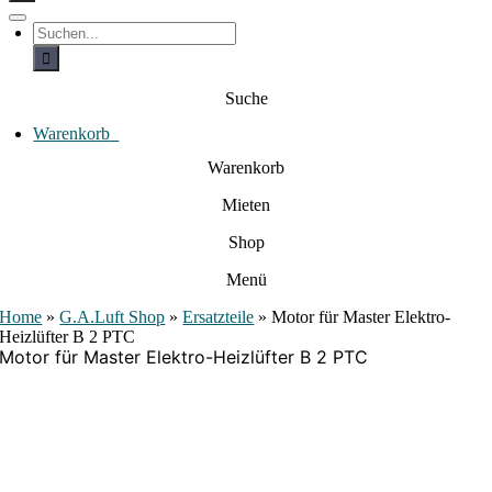
c
h
T
S
e
o
u
c
g
n
h
g
a
e
l
Suche
c
n
e
a
h
N
c
Warenkorb
0
:
a
h
:
v
Warenkorb
i
g
Mieten
a
t
i
Shop
o
n
Menü
Home
»
G.A.Luft Shop
»
Ersatzteile
»
Motor für Master Elektro-
Heizlüfter B 2 PTC
Motor für Master Elektro-Heizlüfter B 2 PTC