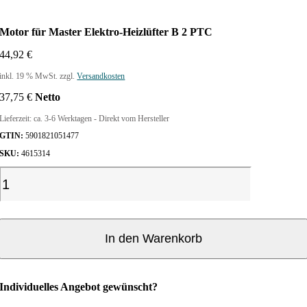
Motor für Master Elektro-Heizlüfter B 2 PTC
44,92
€
inkl. 19 % MwSt.
zzgl.
Versandkosten
37,75
€
Netto
Lieferzeit:
ca. 3-6 Werktagen - Direkt vom Hersteller
GTIN:
5901821051477
SKU:
4615314
M
o
t
o
r
In den Warenkorb
f
ü
r
Individuelles Angebot gewünscht?
M