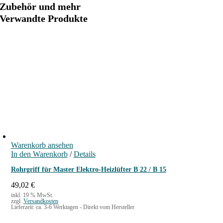
f
Zubehör und mehr
t
Verwandte Produkte
e
r
B
2
P
T
C
M
e
n
g
Warenkorb ansehen
e
In den Warenkorb
/
Details
Rohrgriff für Master Elektro-Heizlüfter B 22 / B 15
49,02
€
inkl. 19 % MwSt.
zzgl.
Versandkosten
Lieferzeit:
ca. 3-6 Werktagen - Direkt vom Hersteller