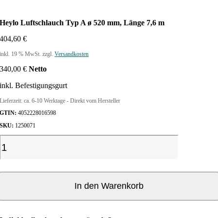
Heylo Luftschlauch Typ A ø 520 mm, Länge 7,6 m
404,60
€
inkl. 19 % MwSt.
zzgl.
Versandkosten
340,00
€
Netto
inkl. Befestigungsgurt
Lieferzeit:
ca. 6-10 Werktage - Direkt vom Hersteller
GTIN:
4052228016598
SKU:
1250071
H
e
y
l
o
In den Warenkorb
L
u