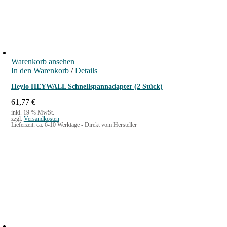
0
€
Warenkorb ansehen
In den Warenkorb
/
Details
Heylo HEYWALL Schnellspannadapter (2 Stück)
61,77
€
inkl. 19 % MwSt.
zzgl.
Versandkosten
Lieferzeit:
ca. 6-10 Werktage - Direkt vom Hersteller