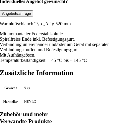
f
Individuelles Angebot gewünscht?
t
s
Angebotsanfrage
c
Warmluftschlauch Typ „A“ ø 520 mm.
h
l
Mit ummantelter Federstahlspirale.
Spiralfreies Ende inkl. Befestigungsgurt.
a
Verbindung untereinander und/oder am Gerät mit separaten
u
Verbindungsmuffen und Befestigungsgurt.
c
Mit Aufhängeösen.
h
Temperaturbeständigkeit: – 45 °C bis + 145 °C
T
Zusätzliche Information
y
p
A
Gewicht
5 kg
ø
5
Hersteller
HEYLO
2
Zubehör und mehr
0
Verwandte Produkte
m
m