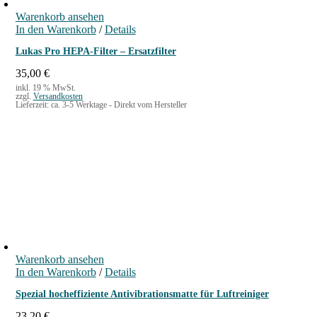
Warenkorb ansehen
In den Warenkorb
/
Details
Lukas Pro HEPA-Filter – Ersatzfilter
35,00
€
inkl. 19 % MwSt.
zzgl.
Versandkosten
Lieferzeit:
ca. 3-5 Werktage - Direkt vom Hersteller
Warenkorb ansehen
In den Warenkorb
/
Details
Spezial hocheffiziente Antivibrationsmatte für Luftreiniger
23,20
€