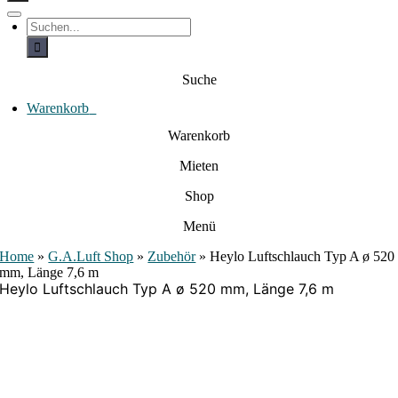
c
h
T
S
e
o
u
c
g
n
h
g
a
e
l
Suche
c
n
e
a
h
N
c
Warenkorb
0
:
a
h
:
v
Warenkorb
i
g
Mieten
a
t
i
Shop
o
n
Menü
Home
»
G.A.Luft Shop
»
Zubehör
»
Heylo Luftschlauch Typ A ø 520
mm, Länge 7,6 m
Heylo Luftschlauch Typ A ø 520 mm, Länge 7,6 m