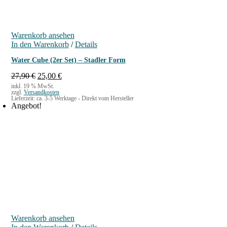
Warenkorb ansehen
In den Warenkorb
/
Details
Water Cube (2er Set) – Stadler Form
U
A
27,90
€
25,00
€
r
k
inkl. 19 % MwSt.
zzgl.
Versandkosten
s
t
Lieferzeit:
ca. 3-5 Werktage - Direkt vom Hersteller
p
u
Angebot!
r
e
ü
l
n
l
g
e
l
r
i
P
c
r
h
e
e
i
r
s
P
i
r
s
Warenkorb ansehen
e
t