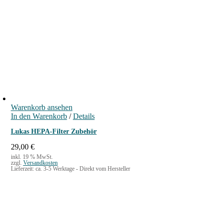
,
L
ä
n
g
e
7
,
6
m
Warenkorb ansehen
In den Warenkorb
/
Details
M
e
Lukas HEPA-Filter Zubehör
n
29,00
€
g
inkl. 19 % MwSt.
e
zzgl.
Versandkosten
Lieferzeit:
ca. 3-5 Werktage - Direkt vom Hersteller