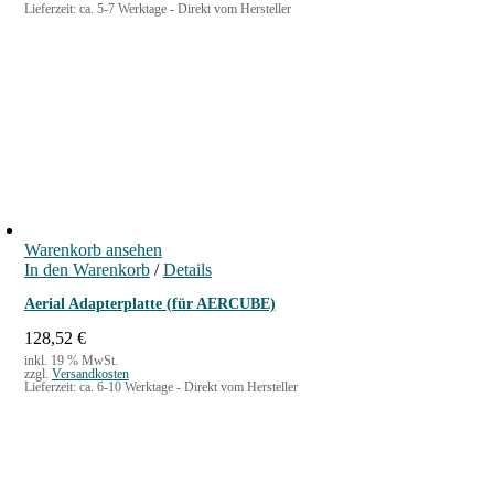
Lieferzeit:
ca. 5-7 Werktage - Direkt vom Hersteller
:
0
s
t
1
p
u
7
€
r
e
,
.
ü
l
9
n
l
0
g
e
l
r
€
i
P
c
r
h
e
e
i
r
s
Warenkorb ansehen
P
i
In den Warenkorb
r
s
/
Details
e
t
Aerial Adapterplatte (für AERCUBE)
i
:
s
2
128,52
€
w
0
inkl. 19 % MwSt.
a
,
zzgl.
Versandkosten
Lieferzeit:
ca. 6-10 Werktage - Direkt vom Hersteller
r
0
:
0
2
2
€
,
.
9