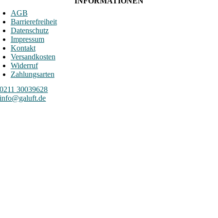
INFORMATIONEN
AGB
Barrierefreiheit
Datenschutz
Impressum
Kontakt
Versandkosten
Widerruf
Zahlungsarten
0211 30039628
info@galuft.de