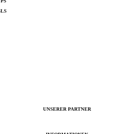
UPS
GLS
UNSERER PARTNER