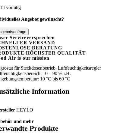
cht vorrätig
dividuelles Angebot gewünscht?
ngebotsanfrage
ser Serviceversprechen
CHNELLER VERSAND
OSTENLOSE BERATUNG
RODUKTE HÖCHSTER QUALITÄT
ood
A
ir is our mission
grostat für Steckdosenbetrieb, Luftfeuchtigkeitsregler
ftfeuchtigkeitsbereich: 10 – 90 % r.H.
gebungstemperatur: 10 °C bis 60 °C
usätzliche Information
rsteller
HEYLO
behör und mehr
erwandte Produkte