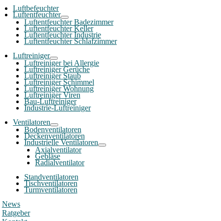
Luftbefeuchter
Luftentfeuchter
Luftentfeuchter Badezimmer
Luftentfeuchter Keller
Luftentfeuchter Industrie
Luftentfeuchter Schlafzimmer
Luftreiniger
Luftreiniger bei Allergie
Luftreiniger Gerüche
Luftreiniger Staub
Luftreiniger Schimmel
Luftreiniger Wohnung
Luftreiniger Viren
Bau-Luftreiniger
Industrie-Luftreiniger
Ventilatoren
Bodenventilatoren
Deckenventilatoren
Industrielle Ventilatoren
Axialventilator
Gebläse
Radialventilator
Standventilatoren
Tischventilatoren
Turmventilatoren
News
Ratgeber