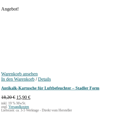
Angebot!
Warenkorb ansehen
In den Warenkorb
/
Details
Antikalk-Kartusche für Luftbefeuchter – Stadler Form
Ursprünglicher
Aktueller
18,20
€
15,90
€
Preis
Preis
inkl. 19 % MwSt.
zzgl.
Versandkosten
war:
ist:
Lieferzeit:
ca. 3-5 Werktage - Direkt vom Hersteller
18,20 €
15,90 €.