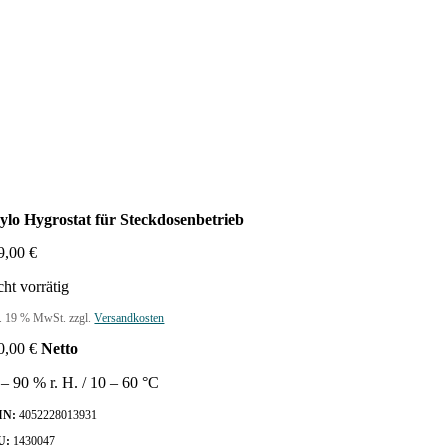
ylo Hygrostat für Steckdosenbetrieb
9,00
€
cht vorrätig
l. 19 % MwSt.
zzgl.
Versandkosten
0,00
€
Netto
 – 90 % r. H. / 10 – 60 °C
IN:
4052228013931
U:
1430047