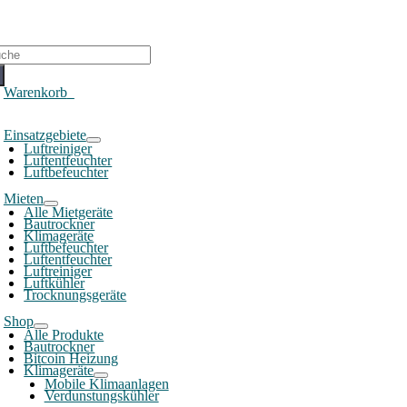
che
ch:
Warenkorb
0
oggle
Einsatzgebiete
avigation
Luftreiniger
Luftentfeuchter
Luftbefeuchter
Mieten
Alle Mietgeräte
Bautrockner
Klimageräte
Luftbefeuchter
Luftentfeuchter
Luftreiniger
Luftkühler
Trocknungsgeräte
Shop
Alle Produkte
Bautrockner
Bitcoin Heizung
Klimageräte
Mobile Klimaanlagen
Verdunstungskühler