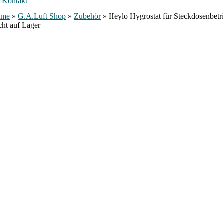
Kontakt
ome
»
G.A.Luft Shop
»
Zubehör
»
Heylo Hygrostat für Steckdosenbetr
cht auf Lager