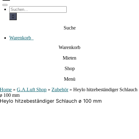
c
h
T
S
e
o
u
c
g
n
h
g
a
e
l
Suche
c
n
e
a
h
N
c
Warenkorb
0
:
a
h
:
v
Warenkorb
i
g
Mieten
a
t
i
Shop
o
n
Menü
Home
»
G.A.Luft Shop
»
Zubehör
»
Heylo hitzebeständiger Schlauch
ø 100 mm
Heylo hitzebeständiger Schlauch ø 100 mm