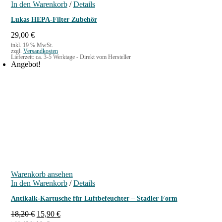
In den Warenkorb
/
Details
Lukas HEPA-Filter Zubehör
29,00
€
inkl. 19 % MwSt.
zzgl.
Versandkosten
Lieferzeit:
ca. 3-5 Werktage - Direkt vom Hersteller
Angebot!
Warenkorb ansehen
In den Warenkorb
/
Details
Antikalk-Kartusche für Luftbefeuchter – Stadler Form
U
A
18,20
€
15,90
€