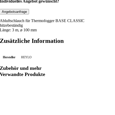
t
Individuelles Angebot gewünscht?
z
e
Angebotsanfrage
b
Abluftschlauch für Thermofogger BASE CLASSIC
e
hitzebeständig
s
Länge: 3 m, ø 100 mm
t
Zusätzliche Information
ä
n
d
Hersteller
HEYLO
i
g
Zubehör und mehr
e
Verwandte Produkte
r
S
c
h
l
a
u