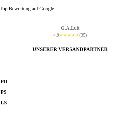
Top Bewertung auf Google
G.A.Luft
4,9
(35)
★★★★★
UNSERER VERSANDPARTNER
DPD
UPS
GLS