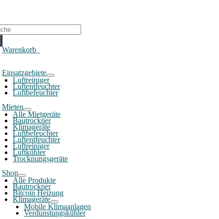
che
ch:
Warenkorb
0
oggle
Einsatzgebiete
avigation
Luftreiniger
Luftentfeuchter
Luftbefeuchter
Mieten
Alle Mietgeräte
Bautrockner
Klimageräte
Luftbefeuchter
Luftentfeuchter
Luftreiniger
Luftkühler
Trocknungsgeräte
Shop
Alle Produkte
Bautrockner
Bitcoin Heizung
Klimageräte
Mobile Klimaanlagen
Verdunstungskühler