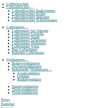
Luftbefeuchter
Luftentfeuchter
Luftentfeuchter Badezimmer
Luftentfeuchter Keller
Luftentfeuchter Industrie
Luftentfeuchter Schlafzimmer
Luftreiniger
Luftreiniger bei Allergie
Luftreiniger Gerüche
Luftreiniger Staub
Luftreiniger Schimmel
Luftreiniger Wohnung
Luftreiniger Viren
Bau-Luftreiniger
Industrie-Luftreiniger
Ventilatoren
Bodenventilatoren
Deckenventilatoren
Industrielle Ventilatoren
Axialventilator
Gebläse
Radialventilator
Standventilatoren
Tischventilatoren
Turmventilatoren
News
Ratgeber