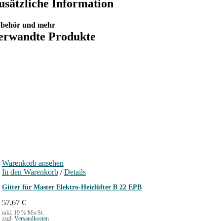
usätzliche Information
behör und mehr
erwandte Produkte
Warenkorb ansehen
In den Warenkorb
/
Details
Gitter für Master Elektro-Heizlüfter B 22 EPB
57,67
€
inkl. 19 % MwSt.
zzgl.
Versandkosten