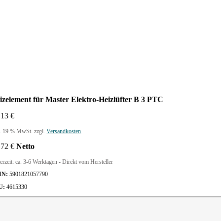
izelement für Master Elektro-Heizlüfter B 3 PTC
,13
€
l. 19 % MwSt.
zzgl.
Versandkosten
,72
€
Netto
erzeit:
ca. 3-6 Werktagen - Direkt vom Hersteller
IN:
5901821057790
U:
4615330
izelement
r