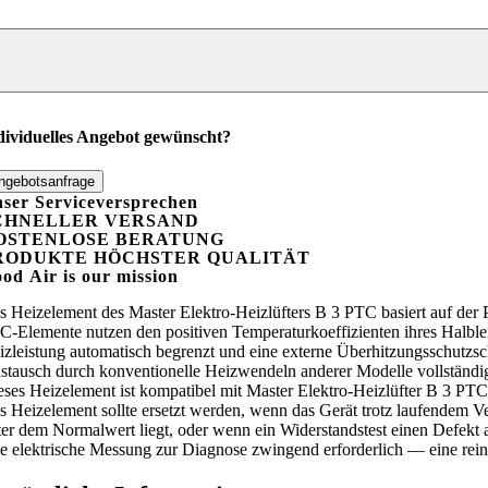
ster
ektro-
izlüfter
TC
dividuelles Angebot gewünscht?
enge
ngebotsanfrage
ser Serviceversprechen
CHNELLER VERSAND
OSTENLOSE BERATUNG
RODUKTE HÖCHSTER QUALITÄT
ood
A
ir is our mission
s Heizelement des Master Elektro-Heizlüfters B 3 PTC basiert auf de
C-Elemente nutzen den positiven Temperaturkoeffizienten ihres Halbleit
izleistung automatisch begrenzt und eine externe Überhitzungsschutzsc
stausch durch konventionelle Heizwendeln anderer Modelle vollständi
eses Heizelement ist kompatibel mit Master Elektro-Heizlüfter B 3 PTC
s Heizelement sollte ersetzt werden, wenn das Gerät trotz laufendem 
ter dem Normalwert liegt, oder wenn ein Widerstandstest einen Defek
ne elektrische Messung zur Diagnose zwingend erforderlich — eine reine