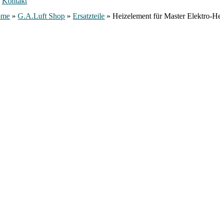
Kontakt
ome
»
G.A.Luft Shop
»
Ersatzteile
»
Heizelement für Master Elektro-H