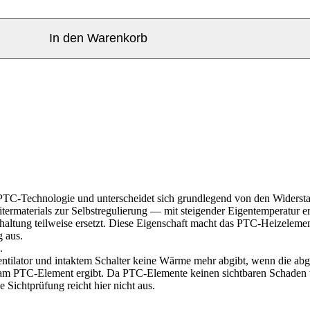
In den Warenkorb
r PTC-Technologie und unterscheidet sich grundlegend von den Widerst
ermaterials zur Selbstregulierung — mit steigender Eigentemperatur er
haltung teilweise ersetzt. Diese Eigenschaft macht das PTC-Heizelemen
g aus.
.
Ventilator und intaktem Schalter keine Wärme mehr abgibt, wenn die a
t am PTC-Element ergibt. Da PTC-Elemente keinen sichtbaren Schaden 
 Sichtprüfung reicht hier nicht aus.