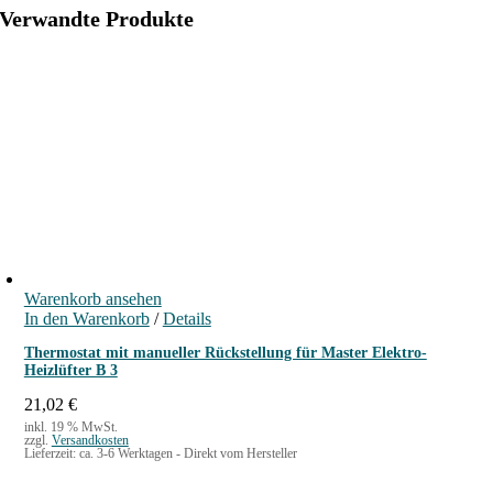
i
Verwandte Produkte
z
l
ü
f
t
e
r
B
2
P
T
Warenkorb ansehen
C
In den Warenkorb
/
Details
/
B
Thermostat mit manueller Rückstellung für Master Elektro-
Heizlüfter B 3
3
P
21,02
€
T
inkl. 19 % MwSt.
zzgl.
Versandkosten
C
Lieferzeit:
ca. 3-6 Werktagen - Direkt vom Hersteller
M