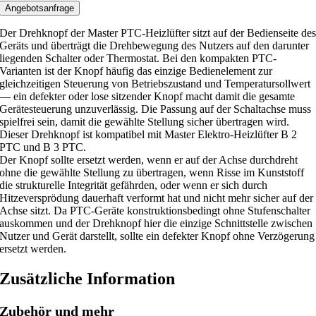
f
Angebotsanfrage
ü
Der Drehknopf der Master PTC-Heizlüfter sitzt auf der Bedienseite de
r
Geräts und überträgt die Drehbewegung des Nutzers auf den darunter
M
liegenden Schalter oder Thermostat. Bei den kompakten PTC-
Varianten ist der Knopf häufig das einzige Bedienelement zur
a
gleichzeitigen Steuerung von Betriebszustand und Temperatursollwert
s
— ein defekter oder lose sitzender Knopf macht damit die gesamte
t
Gerätesteuerung unzuverlässig. Die Passung auf der Schaltachse muss
e
spielfrei sein, damit die gewählte Stellung sicher übertragen wird.
Dieser Drehknopf ist kompatibel mit Master Elektro-Heizlüfter B 2
r
PTC und B 3 PTC.
E
Der Knopf sollte ersetzt werden, wenn er auf der Achse durchdreht
l
ohne die gewählte Stellung zu übertragen, wenn Risse im Kunststoff
e
die strukturelle Integrität gefährden, oder wenn er sich durch
Hitzeversprödung dauerhaft verformt hat und nicht mehr sicher auf der
k
Achse sitzt. Da PTC-Geräte konstruktionsbedingt ohne Stufenschalter
t
auskommen und der Drehknopf hier die einzige Schnittstelle zwischen
r
Nutzer und Gerät darstellt, sollte ein defekter Knopf ohne Verzögerung
ersetzt werden.
o
-
Zusätzliche Information
H
e
Zubehör und mehr