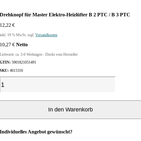
Drehknopf für Master Elektro-Heizlüfter B 2 PTC / B 3 PTC
12,22
€
inkl. 19 % MwSt.
zzgl.
Versandkosten
10,27
€
Netto
Lieferzeit:
ca. 3-6 Werktagen - Direkt vom Hersteller
GTIN:
5901821051491
SKU:
4615316
D
r
e
h
k
In den Warenkorb
n
o
p
Individuelles Angebot gewünscht?
f