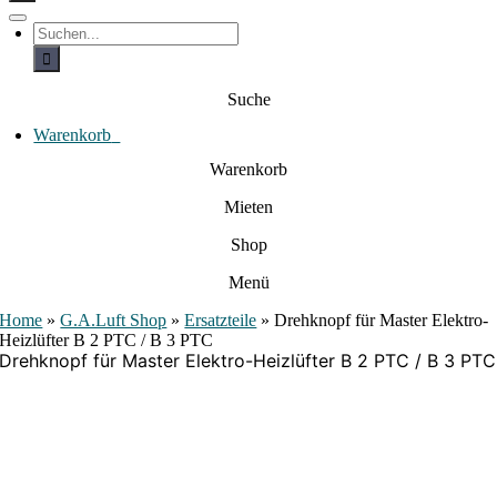
c
h
T
S
e
o
u
c
g
n
h
g
a
e
l
Suche
c
n
e
a
h
N
c
Warenkorb
0
:
a
h
:
v
Warenkorb
i
g
Mieten
a
t
i
Shop
o
n
Menü
Home
»
G.A.Luft Shop
»
Ersatzteile
»
Drehknopf für Master Elektro-
Heizlüfter B 2 PTC / B 3 PTC
Drehknopf für Master Elektro-Heizlüfter B 2 PTC / B 3 PTC