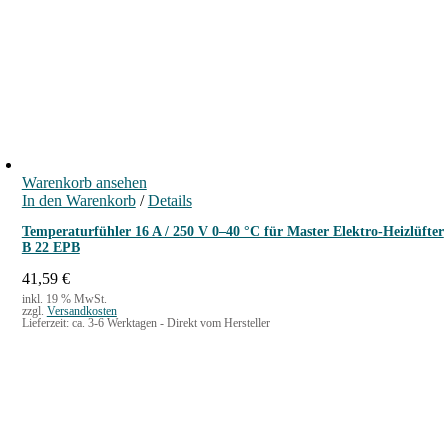
e
n
g
e
Warenkorb ansehen
In den Warenkorb
/
Details
Temperaturfühler 16 A / 250 V 0–40 °C für Master Elektro-Heizlüfter
B 22 EPB
41,59
€
inkl. 19 % MwSt.
zzgl.
Versandkosten
Lieferzeit:
ca. 3-6 Werktagen - Direkt vom Hersteller