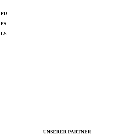
DPD
UPS
GLS
UNSERER PARTNER