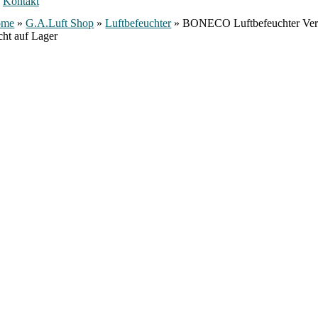
Kontakt
ome
»
G.A.Luft Shop
»
Luftbefeuchter
»
BONECO Luftbefeuchter Ver
cht auf Lager