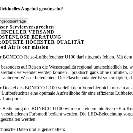
dividuelles Angebot gewünscht?
ngebotsanfrage
ser Serviceversprechen
CHNELLER VERSAND
OSTENLOSE BERATUNG
RODUKTE HÖCHSTER QUALITÄT
ood
A
ir is our mission
r BONECO Reise-Luftbefeuchter U100 darf nirgends fehlen. Mit dem han
 besonders auf Reisen die Wasserqualität regional unterschiedlich is
ssertank verwendet werden können – praktisch ganz ohne umfüllen. Da
t sauberem Wasser befeuchten. Der Flaschenadapter ist so konzipiert,
r Deckel des BONECO U100 verleiht dem Vernebler nicht nur ein ansp
r Luftbefeuchter eine optimale Aufstellhöhe für eine effiziente Luftbe
s Transports.
e Bedienung des BONECO U100 wurde mit einem intuitiven «Ein-Knopf-
e verschiedenen Farbmodi bedient werden. Die LED-Beleuchtung sorgt d
sgeschalten werden.
chnische Daten und Eigenschaften: