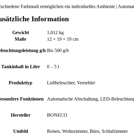
rschiedene Farbmodi ermöglichen ein individuelles Ambiente | Automa
usätzliche Information
Gewicht
1,012 kg
Maße
12 × 19 × 19 cm
feuchtungsleistung g/h
Bis 500 g/h
Tankinhalt in Liter
0 – 5 l
Produkttyp
Luftbefeuchter, Vernebler
esondere Funktionen
Automatische Abschaltung, LED-Beleuchtung
Hersteller
BONECO
Umfeld
Reisen, Wohnzimmer, Büro, Schlafzimmer