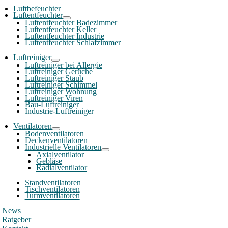
Luftbefeuchter
Luftentfeuchter
Luftentfeuchter Badezimmer
Luftentfeuchter Keller
Luftentfeuchter Industrie
Luftentfeuchter Schlafzimmer
Luftreiniger
Luftreiniger bei Allergie
Luftreiniger Gerüche
Luftreiniger Staub
Luftreiniger Schimmel
Luftreiniger Wohnung
Luftreiniger Viren
Bau-Luftreiniger
Industrie-Luftreiniger
Ventilatoren
Bodenventilatoren
Deckenventilatoren
Industrielle Ventilatoren
Axialventilator
Gebläse
Radialventilator
Standventilatoren
Tischventilatoren
Turmventilatoren
News
Ratgeber