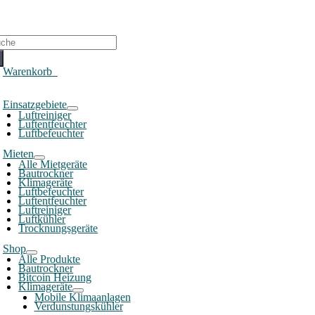
che
ch:
Warenkorb
0
oggle
Einsatzgebiete
avigation
Luftreiniger
Luftentfeuchter
Luftbefeuchter
Mieten
Alle Mietgeräte
Bautrockner
Klimageräte
Luftbefeuchter
Luftentfeuchter
Luftreiniger
Luftkühler
Trocknungsgeräte
Shop
Alle Produkte
Bautrockner
Bitcoin Heizung
Klimageräte
Mobile Klimaanlagen
Verdunstungskühler