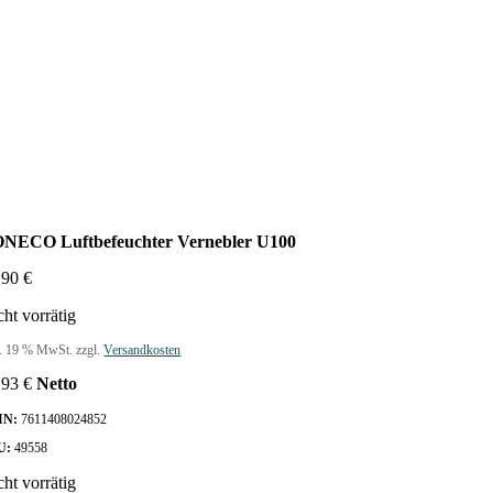
NECO Luftbefeuchter Vernebler U100
,90
€
cht vorrätig
l. 19 % MwSt.
zzgl.
Versandkosten
,93
€
Netto
IN:
7611408024852
U:
49558
cht vorrätig