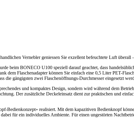
dlichen Vernebler geniessen Sie exzellent befeuchtete Luft überall –
t, wurde beim BONECO U100 speziell darauf geachtet, dass handelsübli
nk dem Flaschenadapter können Sie einfach eine 0,5 Liter PET-Flasc
 dass die gängigsten zwei Flaschenöffnungs-Durchmesser eingesetzt we
rechendes und kompaktes Design, sondern wird während dem Betrieb 
feuchtung. Der zusätzliche Deckeleinsatz dient zur praktischen und ei
Bedienkonzept» realisiert. Mit dem kapazitiven Bedienknopf können 
abei für ein individuelles Ambiente. Für einen ungestörten Nachtbetr