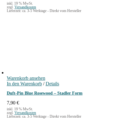
r
k
inkl. 19 % MwSt.
zzgl.
Versandkosten
s
t
Lieferzeit:
ca. 3-5 Werktage - Direkt vom Hersteller
p
u
r
e
ü
l
n
l
g
e
l
r
i
P
c
r
h
e
e
i
r
s
P
i
Warenkorb ansehen
r
s
In den Warenkorb
/
Details
e
t
i
:
Duft-Pin Blue Rosewood – Stadler Form
s
1
w
5
7,90
€
a
,
inkl. 19 % MwSt.
zzgl.
Versandkosten
r
9
Lieferzeit:
ca. 3-5 Werktage - Direkt vom Hersteller
:
0
1
7
€
,
.