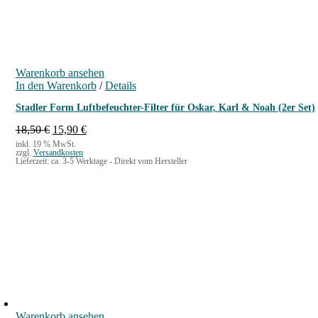
Warenkorb ansehen
In den Warenkorb
/
Details
Stadler Form Luftbefeuchter-Filter für Oskar, Karl & Noah (2er Set)
U
A
18,50
€
15,90
€
r
k
inkl. 19 % MwSt.
zzgl.
Versandkosten
s
t
Lieferzeit:
ca. 3-5 Werktage - Direkt vom Hersteller
p
u
r
e
ü
l
n
l
g
e
l
r
i
P
c
r
h
e
e
i
r
s
P
i
Warenkorb ansehen