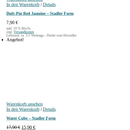
r
s
In den Warenkorb
/
Details
e
t
i
:
Duft-Pin Red Jasmine – Stadler Form
s
1
w
5
7,90
€
a
,
inkl. 19 % MwSt.
zzgl.
Versandkosten
r
9
Lieferzeit:
ca. 3-5 Werktage - Direkt vom Hersteller
:
0
Angebot!
1
8
€
,
.
5
0
€
Warenkorb ansehen
In den Warenkorb
/
Details
Water Cube – Stadler Form
U
A
17,90
€
15,90
€