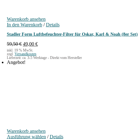
Warenkorb ansehen
In den Warenkorb
/
Details
Stadler Form Luftbefeuchter-Filter für Oskar, Karl & Noah (8er Set)
U
A
59,50
€
49,00
€
r
k
inkl. 19 % MwSt.
zzgl.
Versandkosten
s
t
Lieferzeit:
ca. 3-5 Werktage - Direkt vom Hersteller
p
u
Angebot!
r
e
ü
l
n
l
g
e
l
r
i
P
c
r
h
e
e
i
r
s
P
i
r
s
Warenkorb ansehen
e
t
D
Ausführung wählen
/
Details
i
: