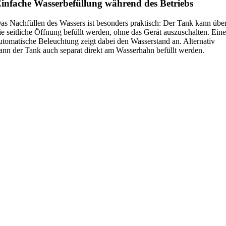
infache Wasserbefüllung während des Betriebs
1
1
as Nachfüllen des Wassers ist besonders praktisch: Der Tank kann übe
0
ie seitliche Öffnung befüllt werden, ohne das Gerät auszuschalten. Ein
m
utomatische Beleuchtung zeigt dabei den Wasserstand an. Alternativ
²
ann der Tank auch separat direkt am Wasserhahn befüllt werden.
)
M
e
n
g
e