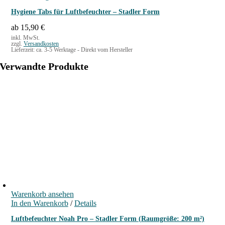
i
s
4
Hygiene Tabs für Luftbefeuchter – Stadler Form
e
w
9
s
a
,
ab
15,90
€
e
r
0
inkl. MwSt.
s
zzgl.
Versandkosten
:
0
P
Lieferzeit:
ca. 3-5 Werktage - Direkt vom Hersteller
5
r
9
€
Verwandte Produkte
o
,
.
d
5
u
0
k
t
€
w
e
i
s
t
m
e
h
r
Warenkorb ansehen
e
In den Warenkorb
/
Details
r
e
Luftbefeuchter Noah Pro – Stadler Form (Raumgröße: 200 m²)
V