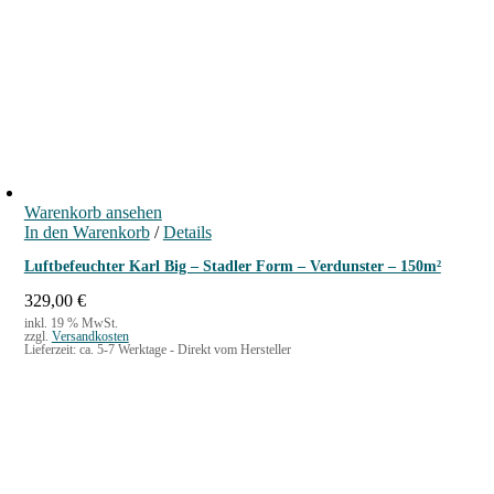
n
n
e
n
a
u
f
d
e
r
Warenkorb ansehen
P
In den Warenkorb
/
Details
r
o
Luftbefeuchter Karl Big – Stadler Form – Verdunster – 150m²
d
u
329,00
€
k
inkl. 19 % MwSt.
t
zzgl.
Versandkosten
Lieferzeit:
ca. 5-7 Werktage - Direkt vom Hersteller
s
e
i
t
e
g
e
w