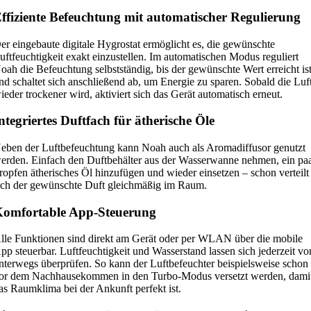
d
ffiziente Befeuchtung mit automatischer Regulierung
l
e
er eingebaute digitale Hygrostat ermöglicht es, die gewünschte
uftfeuchtigkeit exakt einzustellen. Im automatischen Modus reguliert
r
oah die Befeuchtung selbstständig, bis der gewünschte Wert erreicht ist
F
nd schaltet sich anschließend ab, um Energie zu sparen. Sobald die Luf
o
ieder trockener wird, aktiviert sich das Gerät automatisch erneut.
r
ntegriertes Duftfach für ätherische Öle
m
(
eben der Luftbefeuchtung kann Noah auch als Aromadiffusor genutzt
R
erden. Einfach den Duftbehälter aus der Wasserwanne nehmen, ein pa
a
ropfen ätherisches Öl hinzufügen und wieder einsetzen – schon verteilt
ich der gewünschte Duft gleichmäßig im Raum.
u
m
omfortable App-Steuerung
g
r
lle Funktionen sind direkt am Gerät oder per WLAN über die mobile
ö
pp steuerbar. Luftfeuchtigkeit und Wasserstand lassen sich jederzeit vo
nterwegs überprüfen. So kann der Luftbefeuchter beispielsweise schon
ß
or dem Nachhausekommen in den Turbo-Modus versetzt werden, dami
e
as Raumklima bei der Ankunft perfekt ist.
: