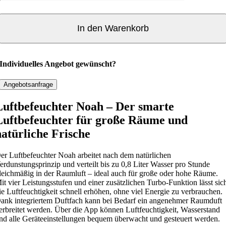
f
t
b
In den Warenkorb
e
f
e
Individuelles Angebot gewünscht?
u
c
Angebotsanfrage
h
Luftbefeuchter Noah – Der smarte
t
Luftbefeuchter für große Räume und
e
r
natürliche Frische
N
o
er Luftbefeuchter Noah arbeitet nach dem natürlichen
erdunstungsprinzip und verteilt bis zu 0,8 Liter Wasser pro Stunde
a
leichmäßig in der Raumluft – ideal auch für große oder hohe Räume.
h
it vier Leistungsstufen und einer zusätzlichen Turbo-Funktion lässt sic
-
ie Luftfeuchtigkeit schnell erhöhen, ohne viel Energie zu verbrauchen.
S
ank integriertem Duftfach kann bei Bedarf ein angenehmer Raumduft
erbreitet werden. Über die App können Luftfeuchtigkeit, Wasserstand
t
nd alle Geräteeinstellungen bequem überwacht und gesteuert werden.
a