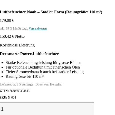
Luftbefeuchter Noah – Stadler Form (Raumgröße: 110 m²)
179,00
€
inkl. 19 % MwSt.
zzgl.
Versandkosten
150,42
€
Netto
Kostenlose Lieferung
Der smarte Power-Luftbefeuchter
Starke Befeuchtungsleistung für grosse Räume
Für optionale Beduftung mit ätherischen Ölen
Tiefer Stromverbrauch auch bei starker Leistung
Raumgrösse bis 110 m²
Lieferzeit:
ca. 3-5 Werktage - Direkt vom Hersteller
GTIN:
7630850303643
SKU:
N-004
L
u