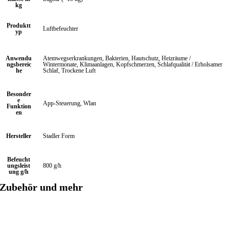
kg
Produktt
Luftbefeuchter
yp
Anwendu
Atemwegserkrankungen, Bakterien, Hautschutz, Heizräume /
ngsbereic
Wintermonate, Klimaanlagen, Kopfschmerzen, Schlafqualität / Erholsamer
he
Schlaf, Trockene Luft
Besonder
e
App-Steuerung, Wlan
Funktion
en
Hersteller
Stadler Form
Befeucht
ungsleist
800 g/h
ung g/h
Zubehör und mehr