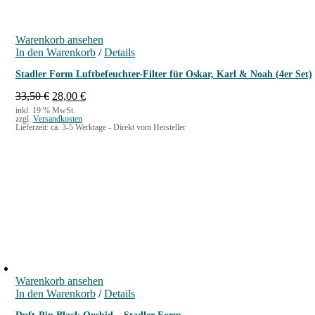
Warenkorb ansehen
In den Warenkorb
/
Details
Stadler Form Luftbefeuchter-Filter für Oskar, Karl & Noah (4er Set)
U
A
33,50
€
28,00
€
r
k
inkl. 19 % MwSt.
zzgl.
Versandkosten
s
t
Lieferzeit:
ca. 3-5 Werktage - Direkt vom Hersteller
p
u
r
e
ü
l
n
l
g
e
l
r
i
P
c
r
h
e
e
i
r
s
P
i
Warenkorb ansehen
r
s
In den Warenkorb
/
Details
e
t
i
: