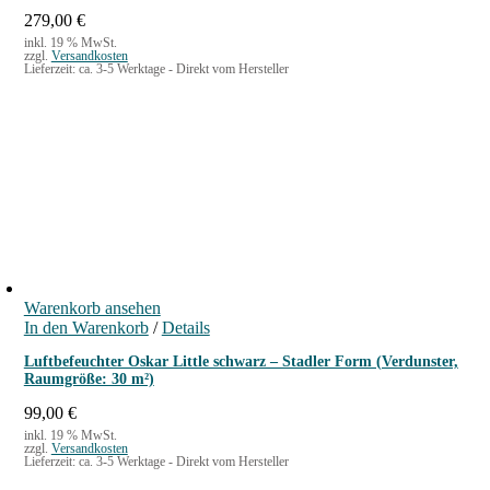
a
279,00
€
r
inkl. 19 % MwSt.
i
zzgl.
Versandkosten
Lieferzeit:
ca. 3-5 Werktage - Direkt vom Hersteller
a
n
t
e
n
a
u
f
.
D
i
e
Warenkorb ansehen
O
In den Warenkorb
/
Details
p
t
Luftbefeuchter Oskar Little schwarz – Stadler Form (Verdunster,
i
Raumgröße: 30 m²)
o
n
99,00
€
e
inkl. 19 % MwSt.
n
zzgl.
Versandkosten
Lieferzeit:
ca. 3-5 Werktage - Direkt vom Hersteller
k
ö