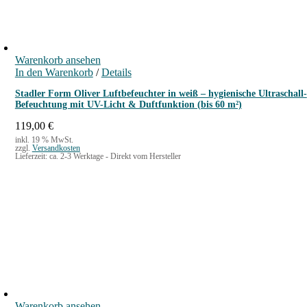
ä
h
l
t
Warenkorb ansehen
w
In den Warenkorb
/
Details
e
r
Stadler Form Oliver Luftbefeuchter in weiß – hygienische Ultraschall-
d
Befeuchtung mit UV-Licht & Duftfunktion (bis 60 m²)
e
n
119,00
€
inkl. 19 % MwSt.
zzgl.
Versandkosten
Lieferzeit:
ca. 2-3 Werktage - Direkt vom Hersteller
Warenkorb ansehen