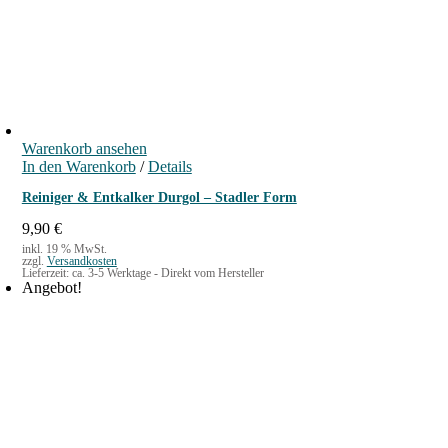
9
0
€
Warenkorb ansehen
In den Warenkorb
/
Details
Reiniger & Entkalker Durgol – Stadler Form
9,90
€
inkl. 19 % MwSt.
zzgl.
Versandkosten
Lieferzeit:
ca. 3-5 Werktage - Direkt vom Hersteller
Angebot!