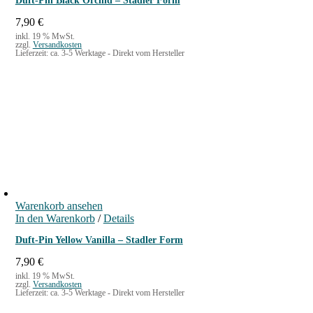
Duft-Pin Black Orchid – Stadler Form
s
2
w
8
7,90
€
a
,
inkl. 19 % MwSt.
zzgl.
Versandkosten
r
0
Lieferzeit:
ca. 3-5 Werktage - Direkt vom Hersteller
:
0
3
3
€
,
.
5
0
€
Warenkorb ansehen
In den Warenkorb
/
Details
Duft-Pin Yellow Vanilla – Stadler Form
7,90
€
inkl. 19 % MwSt.
zzgl.
Versandkosten
Lieferzeit:
ca. 3-5 Werktage - Direkt vom Hersteller