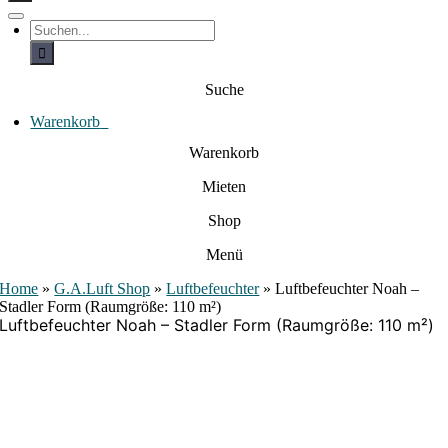
c
h
T
S
e
o
u
c
g
n
h
g
a
e
l
Suche
c
n
e
a
h
N
c
Warenkorb
0
:
a
h
:
v
Warenkorb
i
g
Mieten
a
t
i
Shop
o
n
Menü
Home
»
G.A.Luft Shop
»
Luftbefeuchter
»
Luftbefeuchter Noah –
Stadler Form (Raumgröße: 110 m²)
Luftbefeuchter Noah – Stadler Form (Raumgröße: 110 m²)