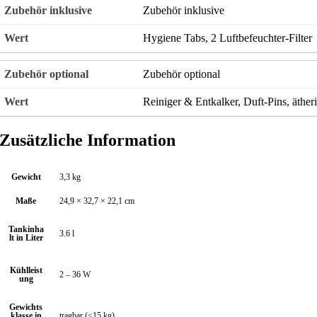
Zubehör inklusive
Hygiene Tabs, 2 Luftbefeuchter-Filter
Zubehör optional
Reiniger & Entkalker, Duft-Pins, äther
Zusätzliche Information
Gewicht
3,3 kg
Maße
24,9 × 32,7 × 22,1 cm
Tankinha
3.6 l
lt in Liter
Kühlleist
2 – 36 W
ung
Gewichts
klasse in
tragbar (<15 kg)