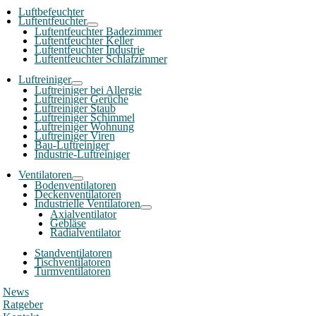
Luftbefeuchter
Luftentfeuchter
Luftentfeuchter Badezimmer
Luftentfeuchter Keller
Luftentfeuchter Industrie
Luftentfeuchter Schlafzimmer
Luftreiniger
Luftreiniger bei Allergie
Luftreiniger Gerüche
Luftreiniger Staub
Luftreiniger Schimmel
Luftreiniger Wohnung
Luftreiniger Viren
Bau-Luftreiniger
Industrie-Luftreiniger
Ventilatoren
Bodenventilatoren
Deckenventilatoren
Industrielle Ventilatoren
Axialventilator
Gebläse
Radialventilator
Standventilatoren
Tischventilatoren
Turmventilatoren
News
Ratgeber