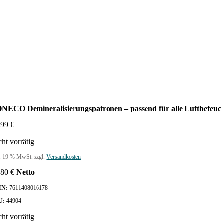
NECO Demineralisierungspatronen – passend für alle Luftbefeuc
,99
€
cht vorrätig
l. 19 % MwSt.
zzgl.
Versandkosten
,80
€
Netto
IN:
7611408016178
U:
44904
cht vorrätig