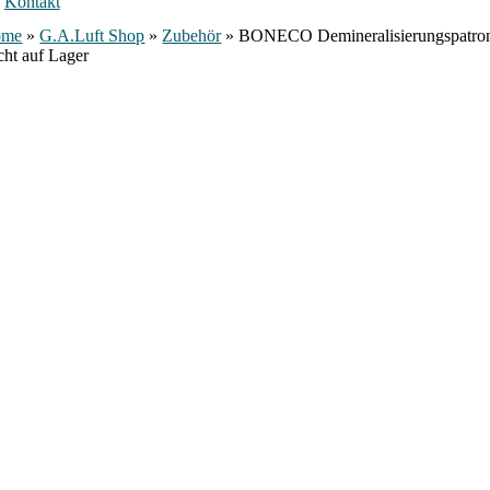
Kontakt
ome
»
G.A.Luft Shop
»
Zubehör
»
BONECO Demineralisierungspatronen
cht auf Lager