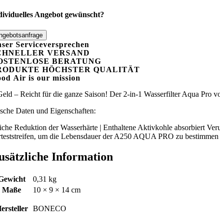
dividuelles Angebot gewünscht?
ngebotsanfrage
ser Serviceversprechen
CHNELLER VERSAND
OSTENLOSE BERATUNG
RODUKTE HÖCHSTER QUALITÄT
ood
A
ir is our mission
Geld – Reicht für die ganze Saison! Der 2-in-1 Wasserfilter Aqua Pro
sche Daten und Eigenschaften:
iche Reduktion der Wasserhärte | Enthaltene Aktivkohle absorbiert Ver
teststreifen, um die Lebensdauer der A250 AQUA PRO zu bestimmen
usätzliche Information
Gewicht
0,31 kg
Maße
10 × 9 × 14 cm
ersteller
BONECO