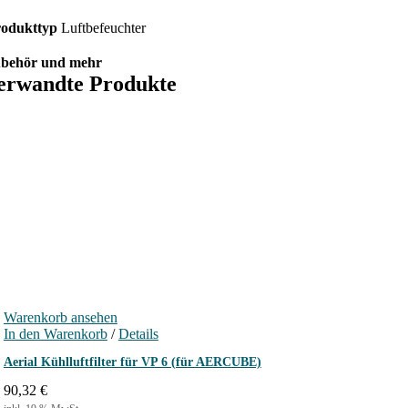
rodukttyp
Luftbefeuchter
behör und mehr
erwandte Produkte
Warenkorb ansehen
In den Warenkorb
/
Details
Aerial Kühlluftfilter für VP 6 (für AERCUBE)
90,32
€