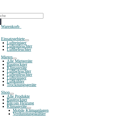
che
ch:
Warenkorb
0
oggle
Einsatzgebiete
avigation
Luftreiniger
Luftentfeuchter
Luftbefeuchter
Mieten
Alle Mietgeräte
Bautrockner
Klimageräte
Luftbefeuchter
Luftentfeuchter
Luftreiniger
Luftkühler
Trocknungsgeräte
Shop
Alle Produkte
Bautrockner
Bitcoin Heizung
Klimageräte
Mobile Klimaanlagen
Verdunstungskühler