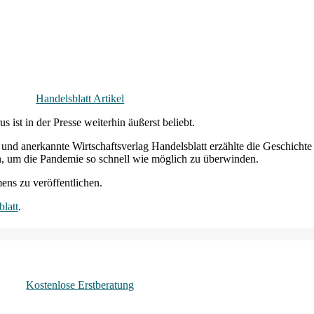
öffentlichen Artikel über G.A.Luft im Han
Handelsblatt Artikel
st in der Presse weiterhin äußerst beliebt.
nd anerkannte Wirtschaftsverlag Handelsblatt erzählte die Geschichte 
ern, um die Pandemie so schnell wie möglich zu überwinden.
ens zu veröffentlichen.
latt
.
ftfilter. Schicken Sie uns eine Anfrage über unser
Kontaktformular
ode
Kostenlose Erstberatung