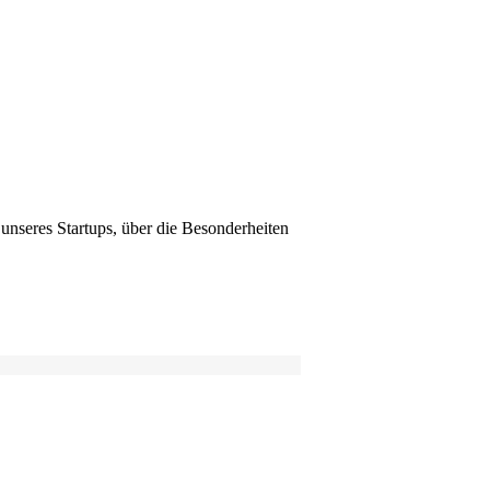
delsblatt.
unseres Startups, über die Besonderheiten
r rufen Sie uns unverbindlich an.