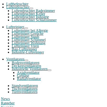
Luftbefeuchter
Luftentfeuchter
Luftentfeuchter Badezimmer
Luftentfeuchter Keller
Luftentfeuchter Industrie
Luftentfeuchter Schlafzimmer
Luftreiniger
Luftreiniger bei Allergie
Luftreiniger Gerüche
Luftreiniger Staub
Luftreiniger Schimmel
Luftreiniger Wohnung
Luftreiniger Viren
Bau-Luftreiniger
Industrie-Luftreiniger
Ventilatoren
Bodenventilatoren
Deckenventilatoren
Industrielle Ventilatoren
Axialventilator
Gebläse
Radialventilator
Standventilatoren
Tischventilatoren
Turmventilatoren
News
Ratgeber