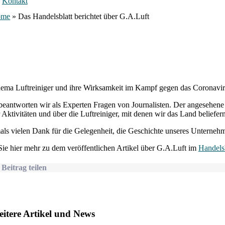
Kontakt
ome
»
Das Handelsblatt berichtet über G.A.Luft
Lesen Sie hier mehr zu dem ver
ma Luftreiniger und ihre Wirksamkeit im Kampf gegen das Coronavirus i
eantworten wir als Experten Fragen von Journalisten. Der angesehene u
 Aktivitäten und über die Luftreiniger, mit denen wir das Land belief
ls vielen Dank für die Gelegenheit, die Geschichte unseres Unternehm
ie hier mehr zu dem veröffentlichen Artikel über G.A.Luft im
Handelsb
 Beitrag teilen
Wir beraten Sie gerne über eine geplante Miete oder den Kauf der Lu
itere Artikel und News