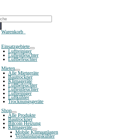
che
ch:
Warenkorb
0
oggle
Einsatzgebiete
avigation
Luftreiniger
Luftentfeuchter
Luftbefeuchter
Mieten
Alle Mietgeräte
Bautrockner
Klimageräte
Luftbefeuchter
Luftentfeuchter
Luftreiniger
Luftkühler
Trocknungsgeräte
Shop
Alle Produkte
Bautrockner
Bitcoin Heizung
Klimageräte
Mobile Klimaanlagen
Verdunstungskühler