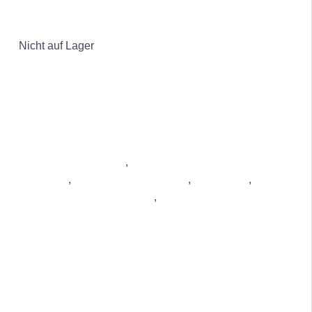
Schimmel
DETAILS
Nicht auf Lager
Luftreiniger Wohnung
,
Luftreiniger gegen Staub &
Feinstaub
,
Luftreiniger bei Allergie
,
Luftreiniger
,
Luftreiniger gegen Gerüche
,
Luftreiniger gegen
Schimmel
DETAILS