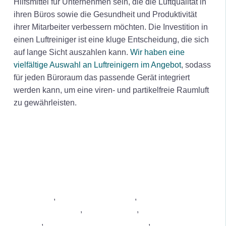
Hilfsmittel für Unternehmen sein, die die Luftqualität in
ihren Büros sowie die Gesundheit und Produktivität
ihrer Mitarbeiter verbessern möchten. Die Investition in
einen Luftreiniger ist eine kluge Entscheidung, die sich
auf lange Sicht auszahlen kann.
Wir haben eine
vielfältige Auswahl an Luftreinigern im Angebot
, sodass
für jeden Büroraum das passende Gerät integriert
werden kann, um eine viren- und partikelfreie Raumluft
zu gewährleisten.
Luftreiniger
,
Luftreiniger Wohnung
,
Luftreiniger gegen
Staub & Feinstaub
,
Luftentfeuchter
,
Luftreiniger bei
Allergie
,
Luftreiniger gegen Schimmel
,
Luftreiniger