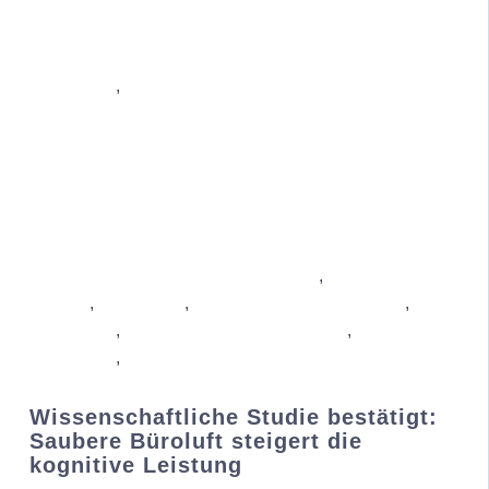
Luftreiniger
,
Bau-Luftreiniger
IN DEN WARENKORB
/
DETAILS
Luftreiniger gegen Staub & Feinstaub
,
Luftreiniger bei
Allergie
,
Luftreiniger
,
Luftreiniger gegen Gerüche
,
Bau-
Luftreiniger
,
Luftreiniger gegen Schimmel
,
Industrie-
Luftreiniger
,
Luftreiniger Wohnung
IN DEN WARENKORB
/
DETAILS
Wissenschaftliche Studie bestätigt:
Saubere Büroluft steigert die
kognitive Leistung