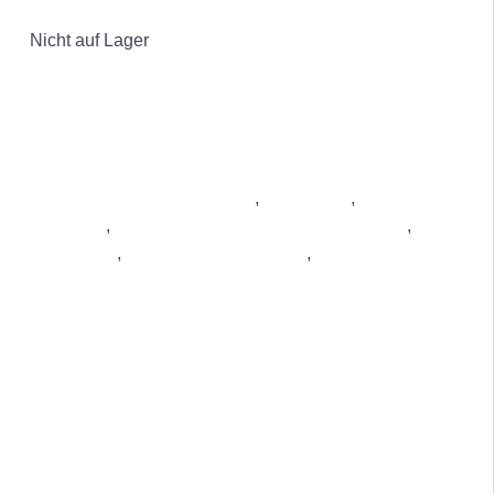
IN DEN WARENKORB
/
DETAILS
Nicht auf Lager
Luftreiniger gegen Schimmel
,
Luftreiniger
,
Luftreiniger
Wohnung
,
Luftreiniger gegen Staub & Feinstaub
,
Bau-
Luftreiniger
,
Luftreiniger bei Allergie
,
Luftreiniger gegen
Gerüche
DETAILS