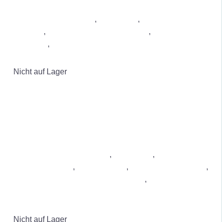
Luftreiniger bei Allergie
,
Luftreiniger
,
Luftreiniger gegen
Gerüche
,
Luftreiniger gegen Schimmel
,
Luftreiniger
Wohnung
,
Luftreiniger gegen Staub & Feinstaub
DETAILS
Nicht auf Lager
Luftreiniger gegen Gerüche
,
Luftreiniger
,
Luftreiniger
gegen Schimmel
,
Luftbefeuchter
,
Luftreiniger Wohnung
,
Luftreiniger gegen Staub & Feinstaub
,
Luftreiniger bei
Allergie
DETAILS
Nicht auf Lager