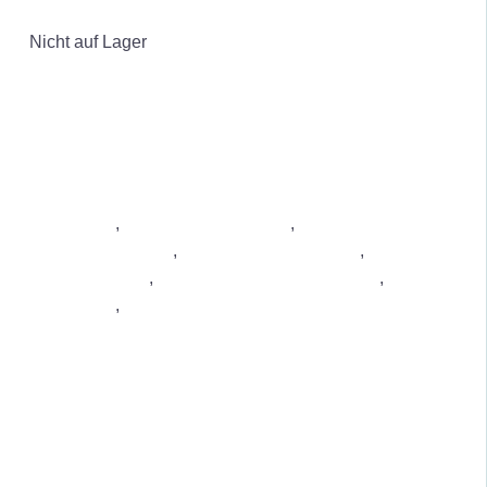
DETAILS
Nicht auf Lager
Luftreiniger
,
Luftreiniger Wohnung
,
Luftreiniger gegen
Staub & Feinstaub
,
Luftreiniger bei Allergie
,
Luftreiniger
gegen Gerüche
,
Luftreiniger gegen Schimmel
,
Bau-
Luftreiniger
,
Industrie-Luftreiniger
DETAILS