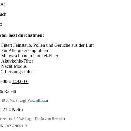
(A)
auch
t
ktor lässt durchatmen!
Filtert Feinstaub, Pollen und Gerüche aus der Luft
Für Allergiker empfohlen
Mit waschbarem Partikel-Filter
Aktivkohle-Filter
Nacht-Modus
5 Leistungsstufen
Ursprünglicher
Aktueller
9,00
€
149,00
€
Preis
Preis
% Rabatt
war:
ist:
299,00 €
149,00 €.
l. 19 % MwSt.
zzgl.
Versandkosten
5,21
€
Netto
erzeit:
ca. 3-5 Werktage - Direkt vom Hersteller
IN:
802322002119