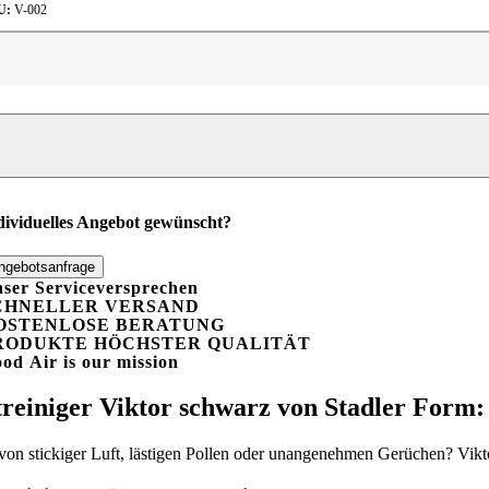
U:
V-002
ftreiniger
ktor
hwarz
is
0m²)
adler
orm
dividuelles Angebot gewünscht?
enge
ngebotsanfrage
ser Serviceversprechen
CHNELLER VERSAND
OSTENLOSE BERATUNG
RODUKTE HÖCHSTER QUALITÄT
ood
A
ir is our mission
treiniger Viktor schwarz von Stadler Form:
on stickiger Luft, lästigen Pollen oder unangenehmen Gerüchen? Viktor 