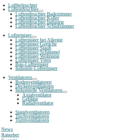
Luftbefeuchter
Luftentfeuchter
Luftentfeuchter Badezimmer
Luftentfeuchter Keller
Luftentfeuchter Industrie
Luftentfeuchter Schlafzimmer
Luftreiniger
Luftreiniger bei Allergie
Luftreiniger Gerüche
Luftreiniger Staub
Luftreiniger Schimmel
Luftreiniger Wohnung
Luftreiniger Viren
Bau-Luftreiniger
Industrie-Luftreiniger
Ventilatoren
Bodenventilatoren
Deckenventilatoren
Industrielle Ventilatoren
Axialventilator
Gebläse
Radialventilator
Standventilatoren
Tischventilatoren
Turmventilatoren
News
Ratgeber