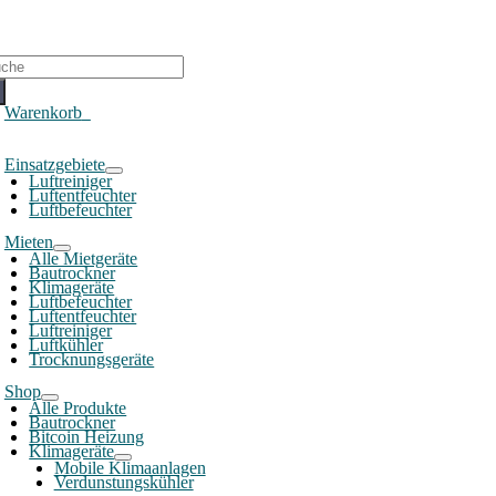
che
ch:
Warenkorb
0
oggle
Einsatzgebiete
avigation
Luftreiniger
Luftentfeuchter
Luftbefeuchter
Mieten
Alle Mietgeräte
Bautrockner
Klimageräte
Luftbefeuchter
Luftentfeuchter
Luftreiniger
Luftkühler
Trocknungsgeräte
Shop
Alle Produkte
Bautrockner
Bitcoin Heizung
Klimageräte
Mobile Klimaanlagen
Verdunstungskühler