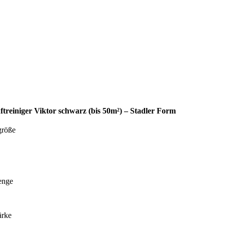
ftreiniger Viktor schwarz (bis 50m²) – Stadler Form
röße
enge
ärke