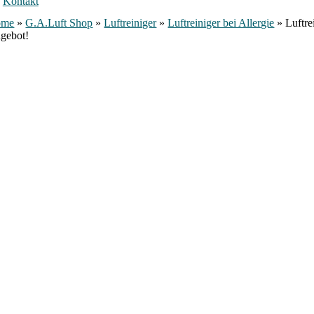
Kontakt
ome
»
G.A.Luft Shop
»
Luftreiniger
»
Luftreiniger bei Allergie
»
Luftre
gebot!