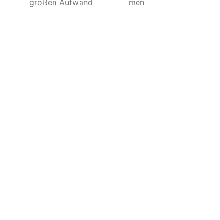
großen Aufwand
men
Unsere
Lösung
für Ihre
Praxis