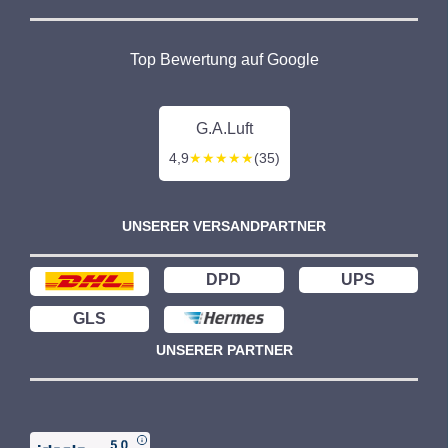
0
€
Top Bewertung auf Google
G.A.Luft
4,9
★★★★★
(35)
UNSERER VERSANDPARTNER
DPD
UPS
GLS
UNSERER PARTNER