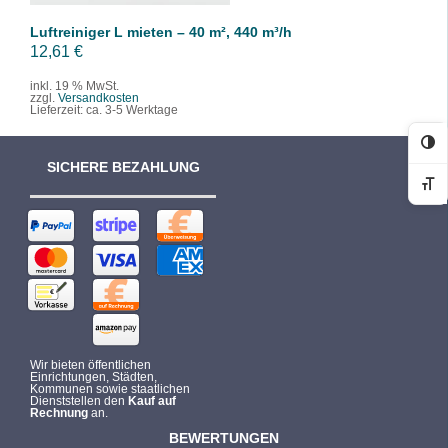
r
s
Luftreiniger L mieten – 40 m², 440 m³/h
P
i
12,61
€
r
s
inkl. 19 % MwSt.
zzgl.
Versandkosten
e
t
Lieferzeit:
ca. 3-5 Werktage
i
:
s
1
Ko
SICHERE BEZAHLUNG
w
.
Sc
a
1
r
9
:
9
1
,
.
0
3
0
9
Wir bieten öffentlichen
9
€
Einrichtungen, Städten,
Kommunen sowie staatlichen
,
.
Dienststellen den
Kauf auf
Rechnung
an.
0
BEWERTUNGEN