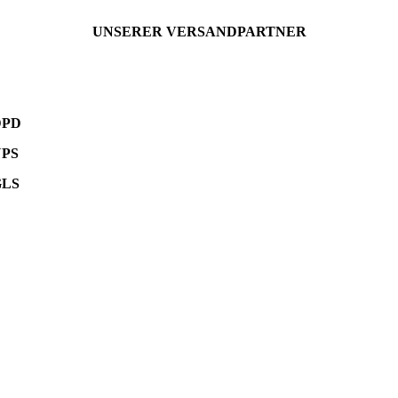
UNSERER VERSANDPARTNER
DPD
UPS
GLS