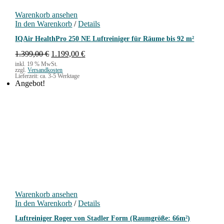
Warenkorb ansehen
In den Warenkorb
/
Details
IQAir HealthPro 250 NE Luftreiniger für Räume bis 92 m²
U
A
1.399,00
€
1.199,00
€
r
k
inkl. 19 % MwSt.
zzgl.
Versandkosten
s
t
Lieferzeit:
ca. 3-5 Werktage
p
u
Angebot!
r
e
ü
l
n
l
g
e
l
r
i
P
c
r
h
e
e
i
r
s
P
i
r
s
Warenkorb ansehen
e
t
In den Warenkorb
/
Details
i
:
s
1
Luftreiniger Roger von Stadler Form (Raumgröße: 66m²)