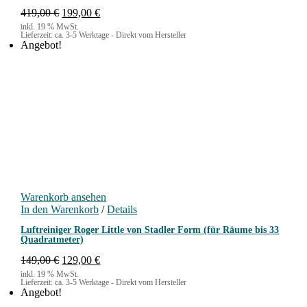
w
.
U
A
419,00
€
199,00
a
€
1
r
k
r
9
inkl. 19 % MwSt.
Lieferzeit:
ca. 3-5 Werktage - Direkt vom Hersteller
s
t
:
9
Angebot!
p
u
1
,
r
e
.
0
ü
l
3
0
n
l
9
g
e
9
€
l
r
,
.
i
P
0
c
r
0
h
e
e
i
€
r
s
P
i
Warenkorb ansehen
r
s
In den Warenkorb
e
t
/
Details
i
:
Luftreiniger Roger Little von Stadler Form (für Räume bis 33
s
1
Quadratmeter)
w
9
a
9
U
A
149,00
€
129,00
€
r
,
r
k
inkl. 19 % MwSt.
Lieferzeit:
ca. 3-5 Werktage - Direkt vom Hersteller
:
0
s
t
Angebot!
4
0
p
u