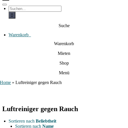
c
h
T
S
e
o
u
c
g
n
h
g
a
e
l
Suche
c
n
e
a
h
N
c
Warenkorb
0
:
a
h
:
v
Warenkorb
i
g
Mieten
a
t
i
Shop
o
n
Menü
Home
»
Luftreiniger gegen Rauch
Luftreiniger gegen Rauch
Sortieren nach
Beliebtheit
Sortieren nach
Name