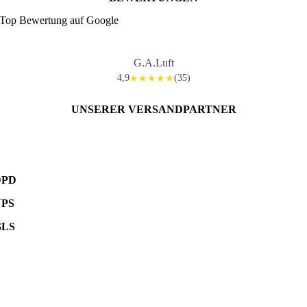
Top Bewertung auf Google
G.A.Luft
4,9
(35)
★★★★★
UNSERER VERSANDPARTNER
DPD
UPS
GLS