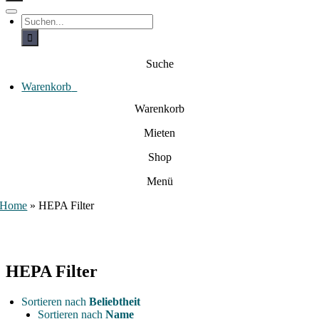
c
h
T
S
e
o
u
c
g
n
h
g
a
e
l
Suche
c
n
e
a
h
N
c
Warenkorb
0
:
a
h
:
v
Warenkorb
i
g
Mieten
a
t
i
Shop
o
n
Menü
Home
»
HEPA Filter
HEPA Filter
Sortieren nach
Beliebtheit
Sortieren nach
Name