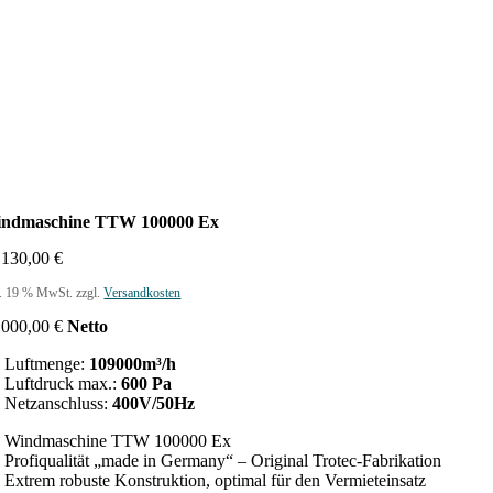
ndmaschine TTW 100000 Ex
.130,00
€
l. 19 % MwSt.
zzgl.
Versandkosten
.000,00
€
Netto
Luftmenge:
109000m³/h
Luftdruck max.:
600 Pa
Netzanschluss:
400V/50Hz
Windmaschine TTW 100000 Ex
Profiqualität „made in Germany“ – Original Trotec-Fabrikation
Extrem robuste Konstruktion, optimal für den Vermieteinsatz