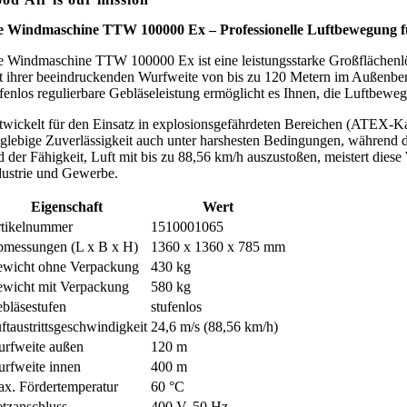
e Windmaschine TTW 100000 Ex – Professionelle Luftbewegung f
e Windmaschine TTW 100000 Ex ist eine leistungsstarke Großflächenlös
t ihrer beeindruckenden Wurfweite von bis zu 120 Metern im Außenbere
ufenlos regulierbare Gebläseleistung ermöglicht es Ihnen, die Luftbewe
twickelt für den Einsatz in explosionsgefährdeten Bereichen (ATEX-Kat
nglebige Zuverlässigkeit auch unter harshesten Bedingungen, während 
d der Fähigkeit, Luft mit bis zu 88,56 km/h auszustoßen, meistert dies
dustrie und Gewerbe.
Eigenschaft
Wert
tikelnummer
1510001065
messungen (L x B x H)
1360 x 1360 x 785 mm
wicht ohne Verpackung
430 kg
wicht mit Verpackung
580 kg
bläsestufen
stufenlos
ftaustrittsgeschwindigkeit
24,6 m/s (88,56 km/h)
rfweite außen
120 m
rfweite innen
400 m
x. Fördertemperatur
60 °C
tzanschluss
400 V, 50 Hz