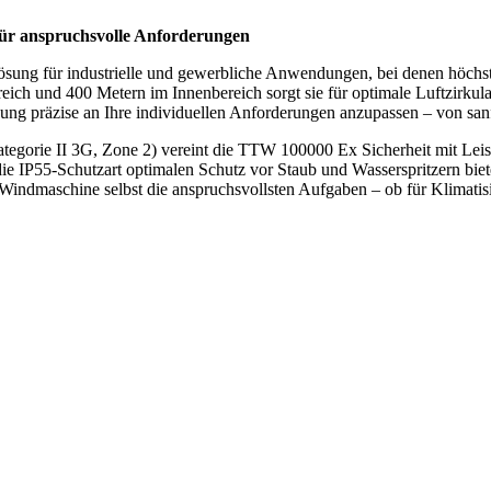
ür anspruchsvolle Anforderungen
ung für industrielle und gewerbliche Anwendungen, bei denen höchste 
ich und 400 Metern im Innenbereich sorgt sie für optimale Luftzirkul
gung präzise an Ihre individuellen Anforderungen anzupassen – von san
egorie II 3G, Zone 2) vereint die TTW 100000 Ex Sicherheit mit Leist
die IP55-Schutzart optimalen Schutz vor Staub und Wasserspritzern bi
e Windmaschine selbst die anspruchsvollsten Aufgaben – ob für Klimati