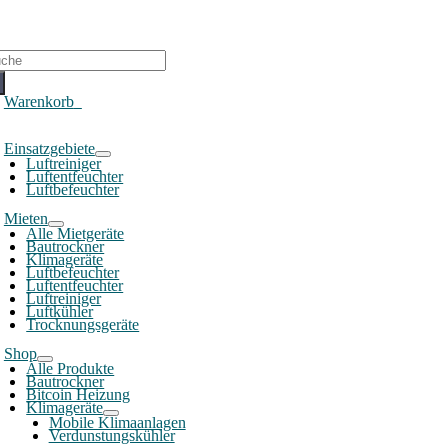
che
ch:
Warenkorb
0
oggle
Einsatzgebiete
avigation
Luftreiniger
Luftentfeuchter
Luftbefeuchter
Mieten
Alle Mietgeräte
Bautrockner
Klimageräte
Luftbefeuchter
Luftentfeuchter
Luftreiniger
Luftkühler
Trocknungsgeräte
Shop
Alle Produkte
Bautrockner
Bitcoin Heizung
Klimageräte
Mobile Klimaanlagen
Verdunstungskühler