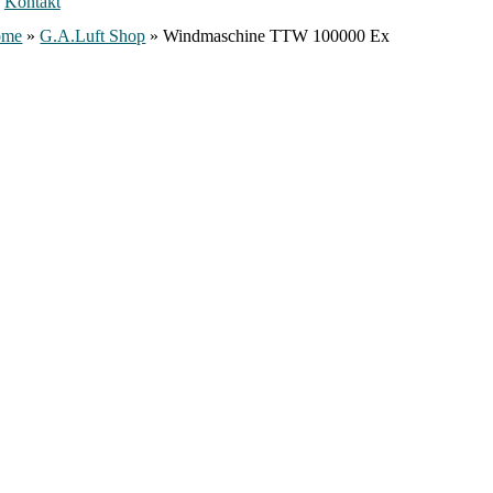
Kontakt
ome
»
G.A.Luft Shop
»
Windmaschine TTW 100000 Ex