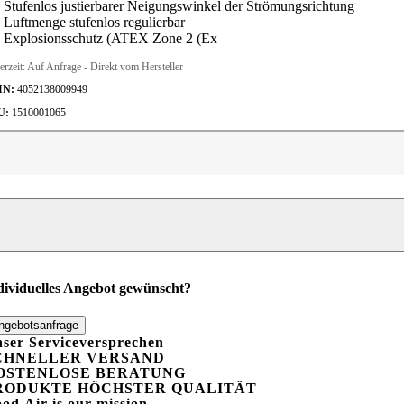
Stufenlos justierbarer Neigungswinkel der Strömungsrichtung
Luftmenge stufenlos regulierbar
Explosionsschutz (ATEX Zone 2 (Ex
erzeit:
Auf Anfrage - Direkt vom Hersteller
IN:
4052138009949
U:
1510001065
indmaschine
TW
00000
x
enge
dividuelles Angebot gewünscht?
ngebotsanfrage
ser Serviceversprechen
CHNELLER VERSAND
OSTENLOSE BERATUNG
RODUKTE HÖCHSTER QUALITÄT
ood
A
ir is our mission