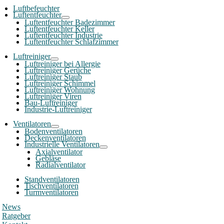
Luftbefeuchter
Luftentfeuchter
Luftentfeuchter Badezimmer
Luftentfeuchter Keller
Luftentfeuchter Industrie
Luftentfeuchter Schlafzimmer
Luftreiniger
Luftreiniger bei Allergie
Luftreiniger Gerüche
Luftreiniger Staub
Luftreiniger Schimmel
Luftreiniger Wohnung
Luftreiniger Viren
Bau-Luftreiniger
Industrie-Luftreiniger
Ventilatoren
Bodenventilatoren
Deckenventilatoren
Industrielle Ventilatoren
Axialventilator
Gebläse
Radialventilator
Standventilatoren
Tischventilatoren
Turmventilatoren
News
Ratgeber