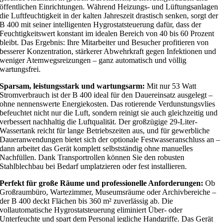
a
7
öffentlichen Einrichtungen. Während Heizungs- und Lüftungsanlagen
r
,
die Luftfeuchtigkeit in der kalten Jahreszeit drastisch senken, sorgt der
:
4
B 400 mit seiner intelligenten Hygrostatsteuerung dafür, dass der
3
9
Feuchtigkeitswert konstant im idealen Bereich von 40 bis 60 Prozent
9
bleibt. Das Ergebnis: Ihre Mitarbeiter und Besucher profitieren von
4
€
besserer Konzentration, stärkerer Abwehrkraft gegen Infektionen und
,
.
weniger Atemwegsreizungen – ganz automatisch und völlig
9
wartungsfrei.
9
Sparsam, leistungsstark und wartungsarm:
Mit nur 53 Watt
€
Stromverbrauch ist der B 400 ideal für den Dauereinsatz ausgelegt –
ohne nennenswerte Energiekosten. Das rotierende Verdunstungsvlies
befeuchtet nicht nur die Luft, sondern reinigt sie auch gleichzeitig und
verbessert nachhaltig die Luftqualität. Der großzügige 29-Liter-
Wassertank reicht für lange Betriebszeiten aus, und für gewerbliche
Daueranwendungen bietet sich der optionale Festwasseranschluss an –
dann arbeitet das Gerät komplett selbstständig ohne manuelles
Nachfüllen. Dank Transportrollen können Sie den robusten
Stahlblechbau bei Bedarf umplatzieren oder fest installieren.
Perfekt für große Räume und professionelle Anforderungen:
Ob
Großraumbüro, Wartezimmer, Museumsräume oder Archivbereiche –
der B 400 deckt Flächen bis 360 m² zuverlässig ab. Die
vollautomatische Hygrostatsteuerung eliminiert Über- oder
Unterfeuchte und spart dem Personal jegliche Handgriffe. Das Gerät