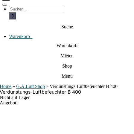
c
h
T
S
e
o
u
c
g
n
h
g
a
e
l
Suche
c
n
e
a
h
N
c
Warenkorb
0
:
a
h
:
v
Warenkorb
i
g
Mieten
a
t
i
Shop
o
n
Menü
Home
»
G.A.Luft Shop
»
Verdunstungs-Luftbefeuchter B 400
Verdunstungs-Luftbefeuchter B 400
Nicht auf Lager
Angebot!