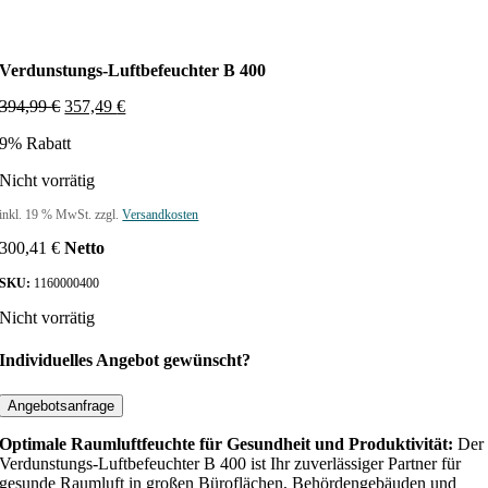
Verdunstungs-Luftbefeuchter B 400
U
A
394,99
€
357,49
€
r
k
9% Rabatt
s
t
p
u
Nicht vorrätig
r
e
ü
l
inkl. 19 % MwSt.
zzgl.
Versandkosten
n
l
g
e
300,41
€
Netto
l
r
i
P
SKU:
1160000400
c
r
Nicht vorrätig
h
e
e
i
r
s
Individuelles Angebot gewünscht?
P
i
r
s
Angebotsanfrage
e
t
i
:
Optimale Raumluftfeuchte für Gesundheit und Produktivität:
Der
s
3
Verdunstungs-Luftbefeuchter B 400 ist Ihr zuverlässiger Partner für
w
5
gesunde Raumluft in großen Büroflächen, Behördengebäuden und