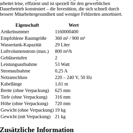
arbeitet leise, effizient und ist speziell für den gewerblichen
Dauerbetrieb konstruiert – die Investition, die sich schnell durch
bessere Mitarbeitergesundheit und weniger Fehlzeiten amortisiert.
Eigenschaft
Wert
Artikelnummer
1160000400
Empfohlene Raumgröße
360 m² / 900 m³
Wassertank-Kapazität
29 Liter
Luftvolumenstrom (max.)
800 m³/h
Gebläsestufen
2
Leistungsaufnahme
53 Watt
Stromaufnahme
0,25 A
Netzanschluss
220 – 240 V, 50 Hz
Kabellänge
1,61 m
Breite (ohne Verpackung)
625 mm
Tiefe (ohne Verpackung)
316 mm
Höhe (ohne Verpackung)
720 mm
Gewicht (ohne Verpackung)
19 kg
Gewicht (mit Verpackung)
21 kg
Zusätzliche Information