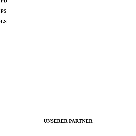
DPD
UPS
GLS
UNSERER PARTNER