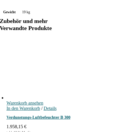
Gewicht
19 kg
Zubehör und mehr
Verwandte Produkte
Warenkorb ansehen
In den Warenkorb
/
Details
Verdunstungs-Luftbefeuchter B 300
1.958,15
€