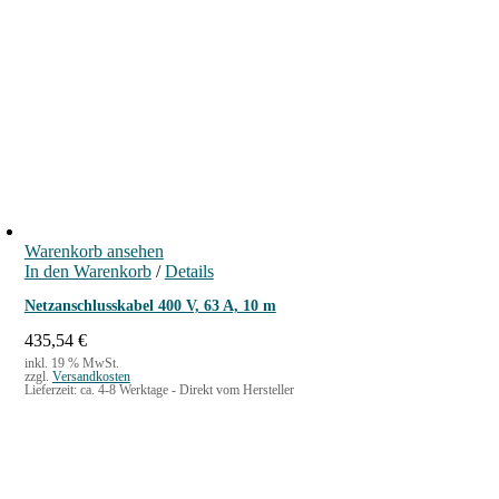
1
7
0
M
e
n
g
e
Warenkorb ansehen
In den Warenkorb
/
Details
Netzanschlusskabel 400 V, 63 A, 10 m
435,54
€
inkl. 19 % MwSt.
zzgl.
Versandkosten
Lieferzeit:
ca. 4-8 Werktage - Direkt vom Hersteller