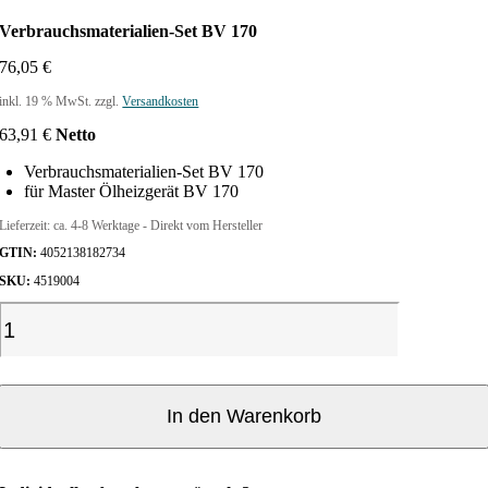
Verbrauchsmaterialien-Set BV 170
76,05
€
inkl. 19 % MwSt.
zzgl.
Versandkosten
63,91
€
Netto
Verbrauchsmaterialien-Set BV 170
für Master Ölheizgerät BV 170
Lieferzeit:
ca. 4-8 Werktage - Direkt vom Hersteller
GTIN:
4052138182734
SKU:
4519004
V
e
r
b
r
In den Warenkorb
a
u