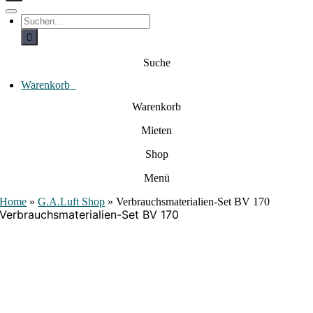
c
h
T
S
e
o
u
c
g
n
h
g
a
e
l
Suche
c
n
e
a
h
N
c
Warenkorb
0
:
a
h
:
v
Warenkorb
i
g
Mieten
a
t
i
Shop
o
n
Menü
Home
»
G.A.Luft Shop
»
Verbrauchsmaterialien-Set BV 170
Verbrauchsmaterialien-Set BV 170