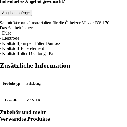
c
Individuelles Angebot gewünscht?
h
s
Angebotsanfrage
m
Set mit Verbrauchmaterialien für die Ölheizer Master BV 170.
a
Das Set beinhaltet:
t
∙ Düse
∙ Elektrode
e
∙ Kraftstoffpumpen-Filter Danfoss
r
∙ Kraftstoff-Filterelement
i
∙ Kraftstofffilter-Dichtungs-Kit
a
Zusätzliche Information
l
i
e
n
Produkttyp
Beheizung
-
S
Hersteller
MASTER
e
t
Zubehör und mehr
B
Verwandte Produkte
V