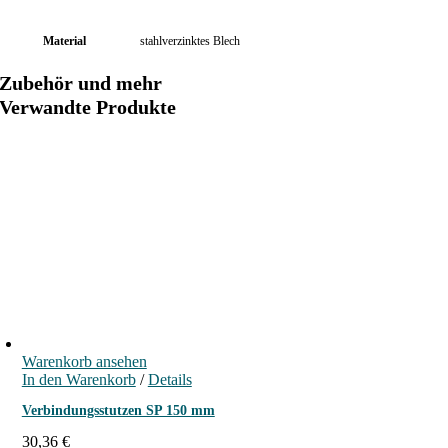
Material
stahlverzinktes Blech
Zubehör und mehr
Verwandte Produkte
Warenkorb ansehen
In den Warenkorb
/
Details
Verbindungsstutzen SP 150 mm
30,36
€