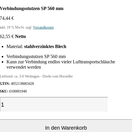
Verbindungsstutzen SP 560 mm
74,44
€
inkl. 19 % MwSt.
zzgl.
Versandkosten
62,55
€
Netto
Material:
stahlverzinktes Blech
Verbindungsstutzen SP 560 mm
Kann zur Verbindung endlos vieler Lufttransportschläuche
verwendet werden
Lieferzeit:
ca. 3-6 Werktagen - Direkt vom Hersteller
GTIN:
4052138003428
SKU:
6100001940
V
e
r
b
i
In den Warenkorb