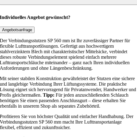
n
d
u
Individuelles Angebot gewünscht?
n
g
Angebotsanfrage
s
Der Verbindungsstutzen SP 560 mm ist Ihr zuverlässiger Partner für
s
flexible Lufttransportlösungen. Gefertigt aus hochwertigem
t
stahlverzinktem Blech mit charakteristischer Mittelsicke, verbindet
dieses robuste Verbindungselement spielend einfach mehrere
u
Lufttransportschläuche miteinander – ganz nach Ihren individuellen
t
Anforderungen und ohne Längenbeschränkung.
z
e
Mit seiner stabilen Konstruktion gewährleistet der Stutzen eine sichere
und langlebige Verbindung Ihrer Lüftungssysteme. Die praktische
n
Lösung eignet sich hervorragend für Privatanwender, Handwerker und
S
Profis gleichermaßen.
Tipp:
Für jeden anzuschließenden Schlauch
P
benötigen Sie einen passenden Anschlussgurt – diese erhalten Sie
ebenfalls in unserem Shop als separates Zubehörteil.
5
6
Profitieren Sie von höchster Qualität und einfacher Handhabung. Der
0
Verbindungsstutzen SP 560 mm macht Ihre Lufttransportanlage
flexibel, effizient und zukunftssicher.
m