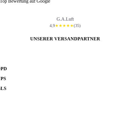
Top Bewertung auf Google
G.A.Luft
4,9
(35)
★★★★★
UNSERER VERSANDPARTNER
DPD
UPS
GLS