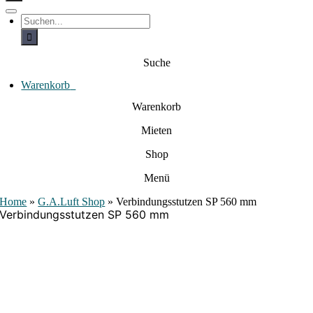
c
h
T
S
e
o
u
c
g
n
h
g
a
e
l
Suche
c
n
e
a
h
N
c
Warenkorb
0
:
a
h
:
v
Warenkorb
i
g
Mieten
a
t
i
Shop
o
n
Menü
Home
»
G.A.Luft Shop
»
Verbindungsstutzen SP 560 mm
Verbindungsstutzen SP 560 mm