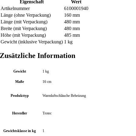
Eigenschaft
Wert
m
Artikelnummer
6100001940
M
Länge (ohne Verpackung)
160 mm
e
Länge (mit Verpackung)
480 mm
n
Breite (mit Verpackung)
480 mm
g
Höhe (mit Verpackung)
485 mm
e
Gewicht (inklusive Verpackung)
1 kg
Zusätzliche Information
Gewicht
1 kg
Maße
16 cm
Produkttyp
Warmluftschläuche Beheizung
Hersteller
Trotec
Gewichtsklasse in kg
1