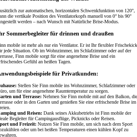
usätzlich zur automatischen, horizontalen Schwenkfunktion von 120°,
ann die vertikale Position des Ventilatorkopfs manuell von 0° bis 90°
ingestellt werden – nach Wunsch mit Natürliche Brise-Modus.
hr Sommerbegleiter für drinnen und draußen
inn mobile ist mehr als nur ein Ventilator. Er ist Ihr flexibler Frischekic
ür jede Situation. Ob im Wohnzimmer, im Schlafzimmer oder auf der
errasse, Finn mobile sorgt für eine angenehme Brise und ein
rfrischendes Gefühl an heißen Tagen.
nwendungsbeispiele für Privatkunden:
uhause:
Stellen Sie Finn mobile ins Wohnzimmer, Schlafzimmer oder
üro, um für eine angenehme Raumtemperatur zu sorgen.
arten und Terrasse:
Nehmen Sie Finn mobile mit auf den Balkon, di
errasse oder in den Garten und genießen Sie eine erfrischende Brise im
reien.
amping und Reisen:
Dank seines Akkubetriebs ist Finn mobile der
deale Begleiter für Campingausflüge, Picknicks oder Reisen.
port und Freizeit:
Nutzen Sie Finn mobile, um sich nach dem Sport
bzukühlen oder um bei heißen Temperaturen einen kühlen Kopf zu
ewahren.