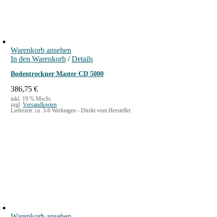
1
€
Warenkorb ansehen
In den Warenkorb
/
Details
Bodentrockner Master CD 5000
386,75
€
inkl. 19 % MwSt.
zzgl.
Versandkosten
Lieferzeit:
ca. 3-6 Werktagen - Direkt vom Hersteller
Warenkorb ansehen