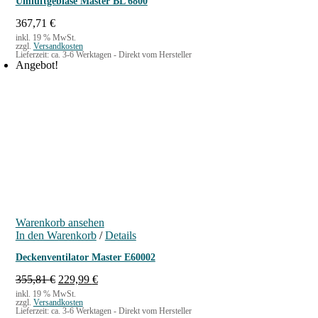
Umluftgebläse Master BL 6800
367,71
€
inkl. 19 % MwSt.
zzgl.
Versandkosten
Lieferzeit:
ca. 3-6 Werktagen - Direkt vom Hersteller
Angebot!
Warenkorb ansehen
In den Warenkorb
/
Details
Deckenventilator Master E60002
U
A
355,81
€
229,99
€
r
k
inkl. 19 % MwSt.
zzgl.
Versandkosten
s
t
Lieferzeit:
ca. 3-6 Werktagen - Direkt vom Hersteller
p
u