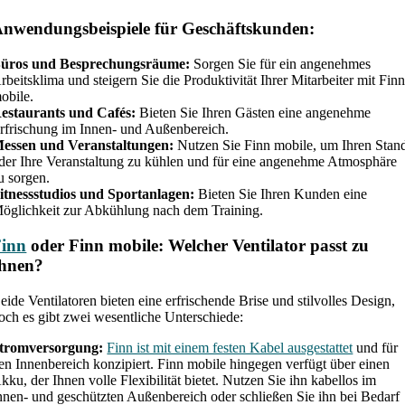
nwendungsbeispiele für Geschäftskunden:
üros und Besprechungsräume:
Sorgen Sie für ein angenehmes
rbeitsklima und steigern Sie die Produktivität Ihrer Mitarbeiter mit Fin
obile.
estaurants und Cafés:
Bieten Sie Ihren Gästen eine angenehme
rfrischung im Innen- und Außenbereich.
essen und Veranstaltungen:
Nutzen Sie Finn mobile, um Ihren Stan
der Ihre Veranstaltung zu kühlen und für eine angenehme Atmosphäre
u sorgen.
itnessstudios und Sportanlagen:
Bieten Sie Ihren Kunden eine
öglichkeit zur Abkühlung nach dem Training.
Finn
oder Finn mobile: Welcher Ventilator passt zu
Ihnen?
eide Ventilatoren bieten eine erfrischende Brise und stilvolles Design,
och es gibt zwei wesentliche Unterschiede:
tromversorgung:
Finn ist mit einem festen Kabel ausgestattet
und für
en Innenbereich konzipiert. Finn mobile hingegen verfügt über einen
kku, der Ihnen volle Flexibilität bietet. Nutzen Sie ihn kabellos im
nnen- und geschützten Außenbereich oder schließen Sie ihn bei Bedarf