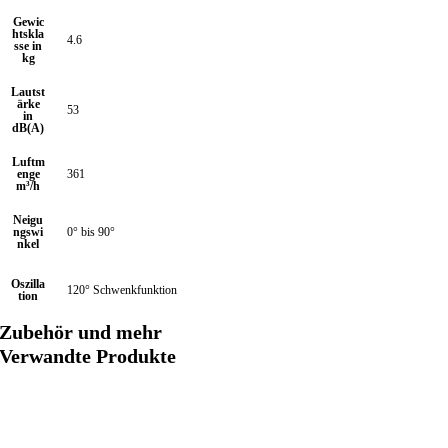
Gewic
htskla
4.6
sse in
kg
Lautst
ärke
53
in
dB(A)
Luftm
enge
361
m³/h
Neigu
ngswi
0° bis 90°
nkel
Oszilla
120° Schwenkfunktion
tion
Zubehör und mehr
Verwandte Produkte