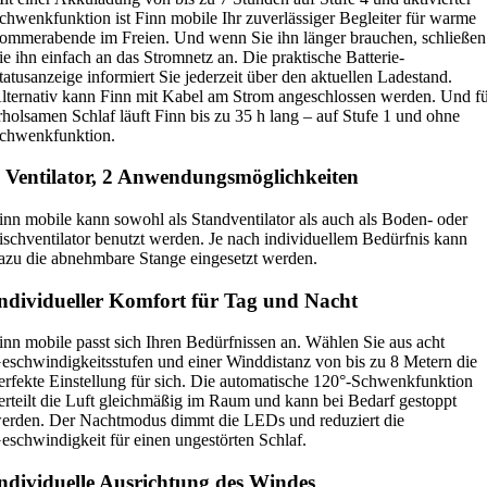
chwenkfunktion ist Finn mobile Ihr zuverlässiger Begleiter für warme
ommerabende im Freien. Und wenn Sie ihn länger brauchen, schließen
ie ihn einfach an das Stromnetz an. Die praktische Batterie-
tatusanzeige informiert Sie jederzeit über den aktuellen Ladestand.
lternativ kann Finn mit Kabel am Strom angeschlossen werden. Und f
rholsamen Schlaf läuft Finn bis zu 35 h lang – auf Stufe 1 und ohne
chwenkfunktion.
 Ventilator, 2 Anwendungsmöglichkeiten
inn mobile kann sowohl als Standventilator als auch als Boden- oder
ischventilator benutzt werden. Je nach individuellem Bedürfnis kann
azu die abnehmbare Stange eingesetzt werden.
ndividueller Komfort für Tag und Nacht
inn mobile passt sich Ihren Bedürfnissen an. Wählen Sie aus acht
eschwindigkeitsstufen und einer Winddistanz von bis zu 8 Metern die
erfekte Einstellung für sich. Die automatische 120°-Schwenkfunktion
erteilt die Luft gleichmäßig im Raum und kann bei Bedarf gestoppt
erden. Der Nachtmodus dimmt die LEDs und reduziert die
eschwindigkeit für einen ungestörten Schlaf.
ndividuelle Ausrichtung des Windes