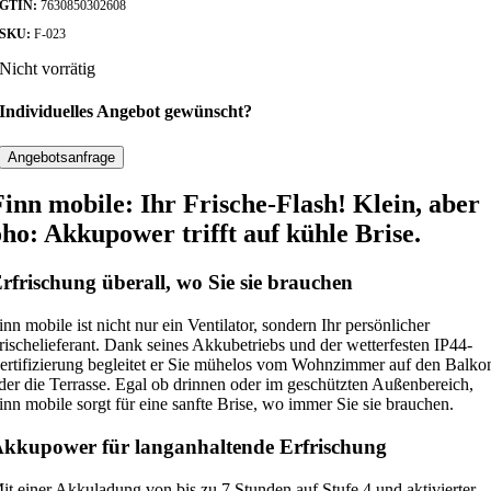
GTIN:
7630850302608
SKU:
F-023
Nicht vorrätig
Individuelles Angebot gewünscht?
Angebotsanfrage
Finn mobile: Ihr Frische-Flash! Klein, aber
oho: Akkupower trifft auf kühle Brise.
rfrischung überall, wo Sie sie brauchen
inn mobile ist nicht nur ein Ventilator, sondern Ihr persönlicher
rischelieferant. Dank seines Akkubetriebs und der wetterfesten IP44-
ertifizierung begleitet er Sie mühelos vom Wohnzimmer auf den Balko
der die Terrasse. Egal ob drinnen oder im geschützten Außenbereich,
inn mobile sorgt für eine sanfte Brise, wo immer Sie sie brauchen.
kkupower für langanhaltende Erfrischung
it einer Akkuladung von bis zu 7 Stunden auf Stufe 4 und aktivierter