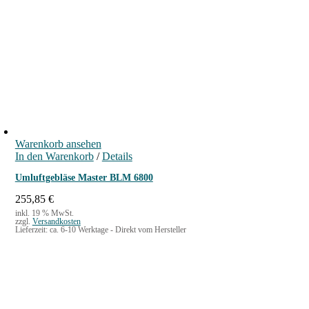
r
e
ü
l
n
l
g
e
l
r
i
P
c
r
h
e
e
i
r
s
P
i
Warenkorb ansehen
r
s
In den Warenkorb
/
Details
e
t
i
:
Umluftgebläse Master BLM 6800
s
2
w
2
255,85
€
a
9
inkl. 19 % MwSt.
zzgl.
Versandkosten
r
,
Lieferzeit:
ca. 6-10 Werktage - Direkt vom Hersteller
:
9
3
9
5
5
€
,
.
8