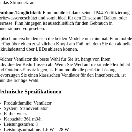
n das Stromnetz an.
utdoor-Tauglichkeit:
Finn mobile ist dank seiner IP44-Zertifizierung
pritzwassergeschützt und somit ideal für den Einsatz auf Balkon oder
errasse. Finn hingegen ist ausschließlich für den Gebrauch in
nnenräumen vorgesehen.
ptisch unterscheiden sich die beiden Modelle nur minimal. Finn mobil
erfügt über einen zusätzlichen Knopf am Fuß, mit dem Sie den aktuelle
kkuladestand über LEDs ablesen können.
elcher Ventilator die beste Wahl für Sie ist, hängt von Ihren
ndividuellen Bedürfnissen ab. Wenn Sie Wert auf maximale Flexibilität
nd Outdoor-Einsatz legen, ist Finn mobile die perfekte Lösung.
evorzugen Sie einen klassischen Ventilator für den Innenbereich, ist
inn die richtige Wahl.
echnische Spezifikationen
Produktfamilie: Ventilator
System: Standventilator
Farbe: weiss
Kapazität: 361 m3/h
Leistungsstufen: 8
Leistungsaufnahme: 1.6 W – 28 W