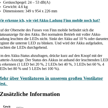
Geräuschpegel: 24 – 53 dB(A)
Gewicht: 4.6 kg
Dimensionen: 349 x 954 x 226 mm
ie erkenne ich, wie viel Akku-Ladung Finn mobile noch hat?
uf der Oberseite des Fusses von Finn mobile befindet sich die
tatusanzeige für den Akku. Bei normalem Betrieb mit voller Akku-
adung leuchten die LEDs nicht. Sinkt der Akku auf 10 % oder darunter
eginnt die unterste LED zu blinken. Und wird der Akku aufgeladen,
euchten die LEDs durchgehend.
m den Akku-Status abzufragen, drücke kurz auf den Knopf mit der
atterie-Anzeige. Der Status des Akkus ist anhand der leuchtenden LE
u erkennen (1 LED bei 20 %, 2 LEDs bei 40 %, 3 LEDs bei 60 %, 4
EDs bei 80 % und 5 LEDs bei 100 %).
ehr über Ventilatoren in unserem großen Ventilator
est.
Zusätzliche Information
Gewic