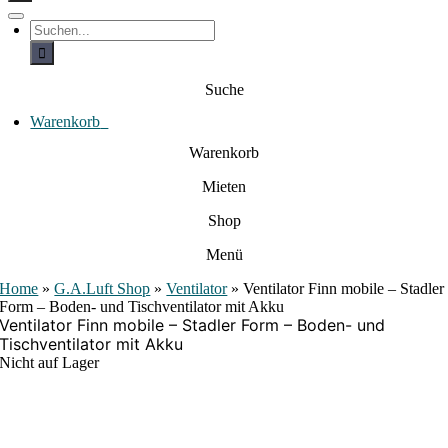
c
h
T
S
e
o
u
c
g
n
h
g
a
e
l
Suche
c
n
e
a
h
N
c
Warenkorb
0
:
a
h
:
v
Warenkorb
i
g
Mieten
a
t
i
Shop
o
n
Menü
Home
»
G.A.Luft Shop
»
Ventilator
»
Ventilator Finn mobile – Stadler
Form – Boden- und Tischventilator mit Akku
Ventilator Finn mobile – Stadler Form – Boden- und
Tischventilator mit Akku
Nicht auf Lager