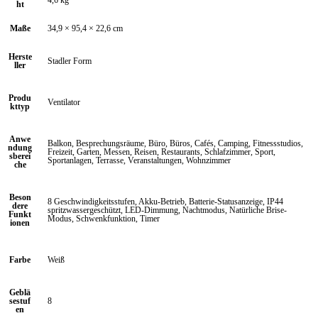
4,6 kg
ht
Maße
34,9 × 95,4 × 22,6 cm
Herste
Stadler Form
ller
Produ
Ventilator
kttyp
Anwe
Balkon, Besprechungsräume, Büro, Büros, Cafés, Camping, Fitnessstudios,
ndung
Freizeit, Garten, Messen, Reisen, Restaurants, Schlafzimmer, Sport,
sberei
Sportanlagen, Terrasse, Veranstaltungen, Wohnzimmer
che
Beson
8 Geschwindigkeitsstufen, Akku-Betrieb, Batterie-Statusanzeige, IP44
dere
spritzwassergeschützt, LED-Dimmung, Nachtmodus, Natürliche Brise-
Funkt
Modus, Schwenkfunktion, Timer
ionen
Farbe
Weiß
Geblä
sestuf
8
en