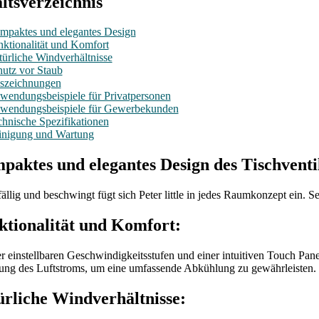
ltsverzeichnis
mpaktes und elegantes Design
ktionalität und Komfort
ürliche Windverhältnisse
utz vor Staub
szeichnungen
wendungsbeispiele für Privatpersonen
wendungsbeispiele für Gewerbekunden
hnische Spezifikationen
inigung und Wartung
aktes und elegantes Design des Tischventila
ällig und beschwingt fügt sich Peter little in jedes Raumkonzept ein. 
ktionalität und Komfort:
er einstellbaren Geschwindigkeitsstufen und einer intuitiven Touch Panel
lung des Luftstroms, um eine umfassende Abkühlung zu gewährleisten.
ürliche Windverhältnisse: