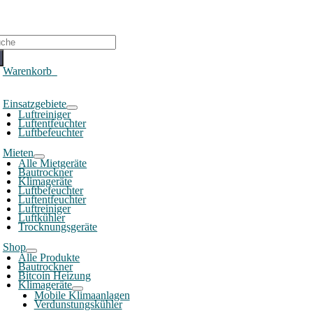
che
ch:
Warenkorb
0
oggle
Einsatzgebiete
avigation
Luftreiniger
Luftentfeuchter
Luftbefeuchter
Mieten
Alle Mietgeräte
Bautrockner
Klimageräte
Luftbefeuchter
Luftentfeuchter
Luftreiniger
Luftkühler
Trocknungsgeräte
Shop
Alle Produkte
Bautrockner
Bitcoin Heizung
Klimageräte
Mobile Klimaanlagen
Verdunstungskühler