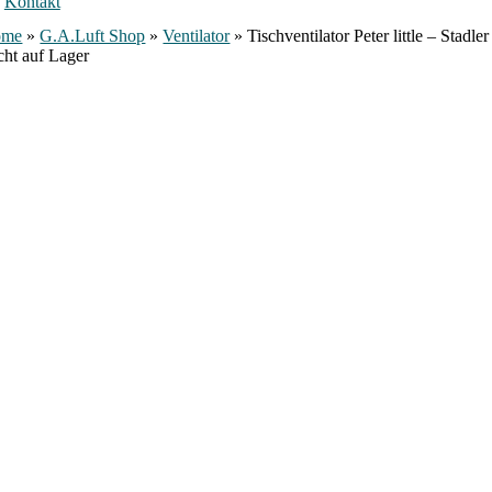
Kontakt
ome
»
G.A.Luft Shop
»
Ventilator
»
Tischventilator Peter little – Stadle
cht auf Lager