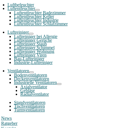
Luftbefeuchter
Luftentfeuchter
Luftentfeuchter Badezimmer
Luftentfeuchter Keller
Luftentfeuchter Industrie
Luftentfeuchter Schlafzimmer
Luftreiniger
Luftreiniger bei Allergie
Luftreiniger Gerüche
Luftreiniger Staub
Luftreiniger Schimmel
Luftreiniger Wohnung
Luftreiniger Viren
Bau-Luftreiniger
Industrie-Luftreiniger
Ventilatoren
Bodenventilatoren
Deckenventilatoren
Industrielle Ventilatoren
Axialventilator
Gebläse
Radialventilator
Standventilatoren
Tischventilatoren
Turmventilatoren
News
Ratgeber