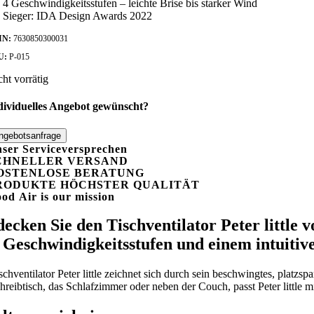
4 Geschwindigkeitsstufen – leichte Brise bis starker Wind
Sieger: IDA Design Awards 2022
IN:
7630850300031
U:
P-015
cht vorrätig
dividuelles Angebot gewünscht?
ngebotsanfrage
ser Serviceversprechen
CHNELLER VERSAND
OSTENLOSE BERATUNG
RODUKTE HÖCHSTER QUALITÄT
ood
A
ir is our mission
ecken Sie den Tischventilator Peter little
 Geschwindigkeitsstufen und einem intuiti
schventilator Peter little zeichnet sich durch sein beschwingtes, platz
hreibtisch, das Schlafzimmer oder neben der Couch, passt Peter little 