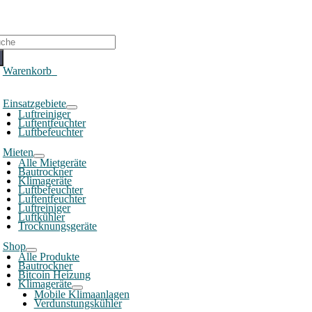
che
ch:
Warenkorb
0
oggle
Einsatzgebiete
avigation
Luftreiniger
Luftentfeuchter
Luftbefeuchter
Mieten
Alle Mietgeräte
Bautrockner
Klimageräte
Luftbefeuchter
Luftentfeuchter
Luftreiniger
Luftkühler
Trocknungsgeräte
Shop
Alle Produkte
Bautrockner
Bitcoin Heizung
Klimageräte
Mobile Klimaanlagen
Verdunstungskühler