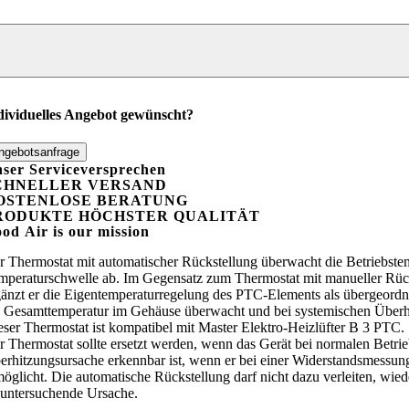
tomatischer
ckstellung
r
ster
ektro-
izlüfter
dividuelles Angebot gewünscht?
ngebotsanfrage
ser Serviceversprechen
TC
CHNELLER VERSAND
enge
OSTENLOSE BERATUNG
RODUKTE HÖCHSTER QUALITÄT
ood
A
ir is our mission
r Thermostat mit automatischer Rückstellung überwacht die Betriebstemp
mperaturschwelle ab. Im Gegensatz zum Thermostat mit manueller Rücks
gänzt er die Eigentemperaturregelung des PTC-Elements als übergeord
e Gesamttemperatur im Gehäuse überwacht und bei systemischen Überhit
eser Thermostat ist kompatibel mit Master Elektro-Heizlüfter B 3 PTC.
r Thermostat sollte ersetzt werden, wenn das Gerät bei normalen Betrie
erhitzungsursache erkennbar ist, wenn er bei einer Widerstandsmessung
möglicht. Die automatische Rückstellung darf nicht dazu verleiten, wie
 untersuchende Ursache.