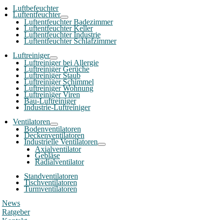
Luftbefeuchter
Luftentfeuchter
Luftentfeuchter Badezimmer
Luftentfeuchter Keller
Luftentfeuchter Industrie
Luftentfeuchter Schlafzimmer
Luftreiniger
Luftreiniger bei Allergie
Luftreiniger Gerüche
Luftreiniger Staub
Luftreiniger Schimmel
Luftreiniger Wohnung
Luftreiniger Viren
Bau-Luftreiniger
Industrie-Luftreiniger
Ventilatoren
Bodenventilatoren
Deckenventilatoren
Industrielle Ventilatoren
Axialventilator
Gebläse
Radialventilator
Standventilatoren
Tischventilatoren
Turmventilatoren
News
Ratgeber