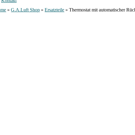
Kontakt
ome
»
G.A.Luft Shop
»
Ersatzteile
»
Thermostat mit automatischer Rück