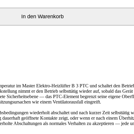
In den Warenkorb
eratur im Master Elektro-Heizlüfter B 3 PTC und schaltet den Betrieb 
tellung nimmt er den Betrieb selbsttätig wieder auf, sobald das Gerät
nete Sicherheitsebene — das PTC-Element begrenzt seine eigene Oberf
zungsursachen wie einem Ventilatorausfall eingreift.
bsbedingungen wiederholt abschaltet und nach kurzer Zeit selbsttätig w
 dauerhaft geöffnete Kontakte zeigt, oder wenn er nach einem Überhitz
derholte Abschaltungen als normales Verhalten zu akzeptieren — jede u