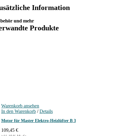
usätzliche Information
behör und mehr
erwandte Produkte
Warenkorb ansehen
In den Warenkorb
/
Details
Motor für Master Elektro-Heizlüfter B 3
109,45
€