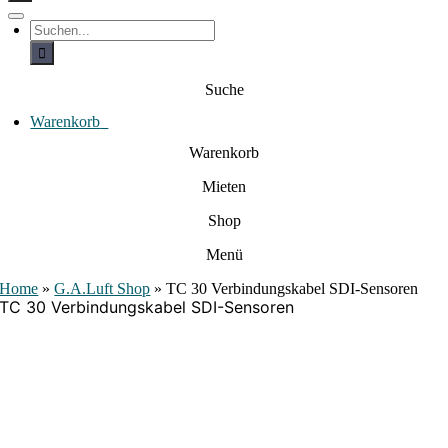
c
h
T
S
e
o
u
c
g
n
h
g
a
e
l
Suche
c
n
e
a
h
N
c
Warenkorb
0
:
a
h
:
v
Warenkorb
i
g
Mieten
a
t
i
Shop
o
n
Menü
Home
»
G.A.Luft Shop
»
TC 30 Verbindungskabel SDI-Sensoren
TC 30 Verbindungskabel SDI-Sensoren