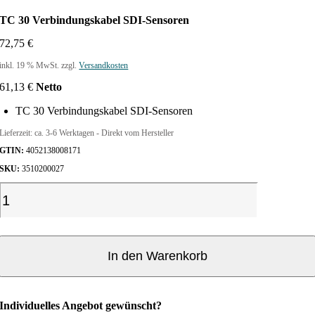
TC 30 Verbindungskabel SDI-Sensoren
72,75
€
inkl. 19 % MwSt.
zzgl.
Versandkosten
61,13
€
Netto
TC 30 Verbindungskabel SDI-Sensoren
Lieferzeit:
ca. 3-6 Werktagen - Direkt vom Hersteller
GTIN:
4052138008171
SKU:
3510200027
T
C
3
0
In den Warenkorb
V
e
r
Individuelles Angebot gewünscht?