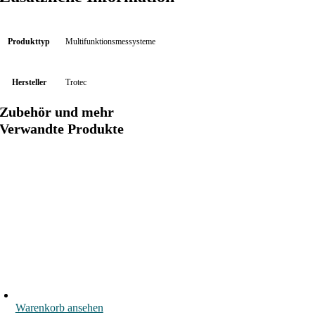
s
o
r
Produkttyp
Multifunktionsmessysteme
e
n
Hersteller
Trotec
M
e
Zubehör und mehr
n
Verwandte Produkte
g
e
Warenkorb ansehen