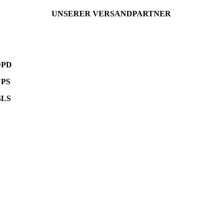
UNSERER VERSANDPARTNER
DPD
UPS
GLS