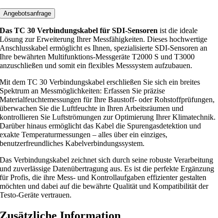
b
i
Angebotsanfrage
n
Das TC 30 Verbindungskabel für SDI-Sensoren
ist die ideale
d
Lösung zur Erweiterung Ihrer Messfähigkeiten. Dieses hochwertige
u
Anschlusskabel ermöglicht es Ihnen, spezialisierte SDI-Sensoren an
Ihre bewährten Multifunktions-Messgeräte T2000 S und T3000
n
anzuschließen und somit ein flexibles Messsystem aufzubauen.
g
s
Mit dem TC 30 Verbindungskabel erschließen Sie sich ein breites
k
Spektrum an Messmöglichkeiten: Erfassen Sie präzise
Materialfeuchtemessungen für Ihre Baustoff- oder Rohstoffprüfungen,
a
überwachen Sie die Luftfeuchte in Ihren Arbeitsräumen und
b
kontrollieren Sie Luftströmungen zur Optimierung Ihrer Klimatechnik.
e
Darüber hinaus ermöglicht das Kabel die Spurengasdetektion und
exakte Temperaturmessungen – alles über ein einziges,
l
benutzerfreundliches Kabelverbindungssystem.
S
D
Das Verbindungskabel zeichnet sich durch seine robuste Verarbeitung
und zuverlässige Datenübertragung aus. Es ist die perfekte Ergänzung
I
für Profis, die ihre Mess- und Kontrollaufgaben effizienter gestalten
-
möchten und dabei auf die bewährte Qualität und Kompatibilität der
S
Testo-Geräte vertrauen.
e
Zusätzliche Information
n