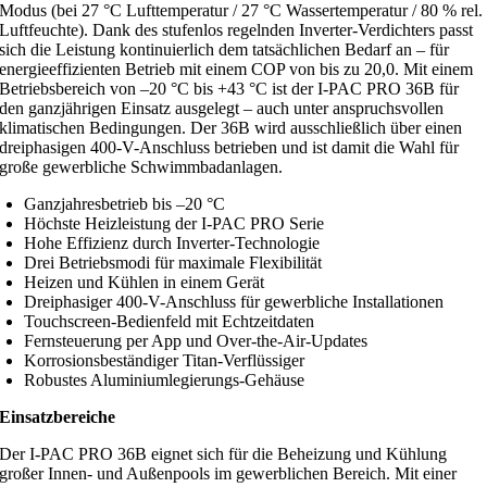
Modus (bei 27 °C Lufttemperatur / 27 °C Wassertemperatur / 80 % rel.
Luftfeuchte). Dank des stufenlos regelnden Inverter-Verdichters passt
sich die Leistung kontinuierlich dem tatsächlichen Bedarf an – für
energieeffizienten Betrieb mit einem COP von bis zu 20,0. Mit einem
Betriebsbereich von –20 °C bis +43 °C ist der I-PAC PRO 36B für
den ganzjährigen Einsatz ausgelegt – auch unter anspruchsvollen
klimatischen Bedingungen. Der 36B wird ausschließlich über einen
dreiphasigen 400-V-Anschluss betrieben und ist damit die Wahl für
große gewerbliche Schwimmbadanlagen.
Ganzjahresbetrieb bis –20 °C
Höchste Heizleistung der I-PAC PRO Serie
Hohe Effizienz durch Inverter-Technologie
Drei Betriebsmodi für maximale Flexibilität
Heizen und Kühlen in einem Gerät
Dreiphasiger 400-V-Anschluss für gewerbliche Installationen
Touchscreen-Bedienfeld mit Echtzeitdaten
Fernsteuerung per App und Over-the-Air-Updates
Korrosionsbeständiger Titan-Verflüssiger
Robustes Aluminiumlegierungs-Gehäuse
Einsatzbereiche
Der I-PAC PRO 36B eignet sich für die Beheizung und Kühlung
großer Innen- und Außenpools im gewerblichen Bereich. Mit einer