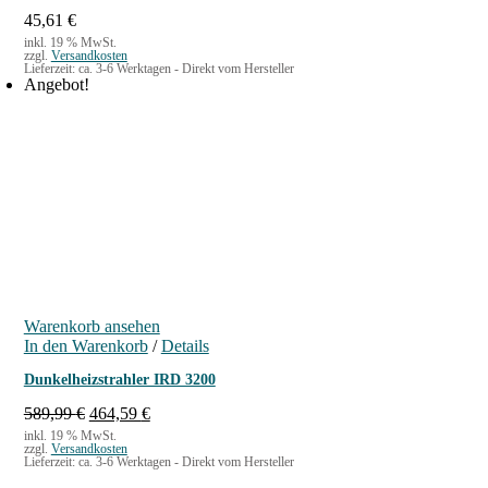
w
6
45,61
€
a
4
inkl. 19 % MwSt.
zzgl.
Versandkosten
r
,
Lieferzeit:
ca. 3-6 Werktagen - Direkt vom Hersteller
:
9
Angebot!
3
9
8
9
€
,
.
9
9
€
Warenkorb ansehen
In den Warenkorb
/
Details
Dunkelheizstrahler IRD 3200
U
A
589,99
€
464,59
€
r
k
inkl. 19 % MwSt.
zzgl.
Versandkosten
s
t
Lieferzeit:
ca. 3-6 Werktagen - Direkt vom Hersteller
p
u