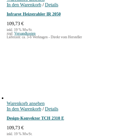
r
s
In den Warenkorb
/
Details
e
t
i
:
Infrarot Heizstrahler IR 2050
s
1
w
3
109,73
€
a
9
inkl. 19 % MwSt.
zzgl.
Versandkosten
r
,
Lieferzeit:
ca. 3-6 Werktagen - Direkt vom Hersteller
:
9
1
9
7
7
€
,
.
4
9
€
Warenkorb ansehen
In den Warenkorb
/
Details
Design-Konvektor TCH 2310 E
109,73
€
inkl. 19 % MwSt.