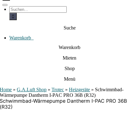
c
h
T
S
e
o
u
c
g
n
h
g
a
e
l
Suche
c
n
e
a
h
N
c
Warenkorb
0
:
a
h
:
v
Warenkorb
i
g
Mieten
a
t
i
Shop
o
n
Menü
Home
»
G.A.Luft Shop
»
Trotec
»
Heizgeräte
»
Schwimmbad-
Wärmepumpe Dantherm I-PAC PRO 36B (R32)
Schwimmbad-Wärmepumpe Dantherm I-PAC PRO 36B
(R32)