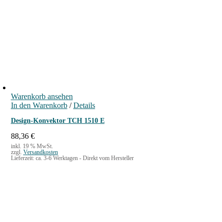
r
e
ü
l
n
l
g
e
l
r
i
P
c
r
h
e
e
i
r
s
P
i
Warenkorb ansehen
r
s
In den Warenkorb
/
Details
e
t
i
:
Design-Konvektor TCH 1510 E
s
4
w
6
88,36
€
a
4
inkl. 19 % MwSt.
zzgl.
Versandkosten
r
,
Lieferzeit:
ca. 3-6 Werktagen - Direkt vom Hersteller
:
5
5
9
8
9
€
,
.
9
9