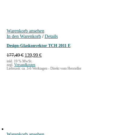
Warenkorb ansehen
In den Warenkorb
/
Details
Design-Glaskonvektor TCH 2011 E
U
A
177,49
€
139,99
€
r
k
inkl. 19 % MwSt.
zzgl.
Versandkosten
s
t
Lieferzeit:
ca. 3-6 Werktagen - Direkt vom Hersteller
p
u
r
e
ü
l
n
l
g
e
l
r
i
P
c
r
h
e
e
i
r
s
P
i
Warenkorb ansehen