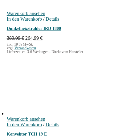
Warenkorb ansehen
In den Warenkorb
/
Details
Dunkelheizstrahler IRD 1800
U
A
389,99
€
264,99
€
r
k
inkl. 19 % MwSt.
zzgl.
Versandkosten
s
t
Lieferzeit:
ca. 3-6 Werktagen - Direkt vom Hersteller
p
u
r
e
ü
l
n
l
g
e
l
r
i
P
c
r
h
e
e
i
r
s
P
i
Warenkorb ansehen
r
s
In den Warenkorb
/
Details
e
t
i
:
Konvektor TCH 19 E
s
2