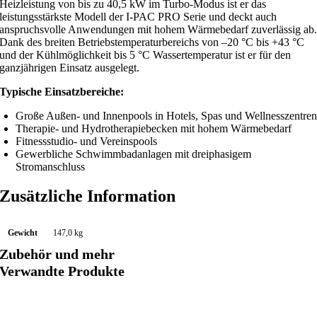
Heizleistung von bis zu 40,5 kW im Turbo-Modus ist er das
leistungsstärkste Modell der I-PAC PRO Serie und deckt auch
anspruchsvolle Anwendungen mit hohem Wärmebedarf zuverlässig ab
Dank des breiten Betriebstemperaturbereichs von –20 °C bis +43 °C
und der Kühlmöglichkeit bis 5 °C Wassertemperatur ist er für den
ganzjährigen Einsatz ausgelegt.
Typische Einsatzbereiche:
Große Außen- und Innenpools in Hotels, Spas und Wellnesszentren
Therapie- und Hydrotherapiebecken mit hohem Wärmebedarf
Fitnessstudio- und Vereinspools
Gewerbliche Schwimmbadanlagen mit dreiphasigem
Stromanschluss
Zusätzliche Information
Gewicht
147,0 kg
Zubehör und mehr
Verwandte Produkte