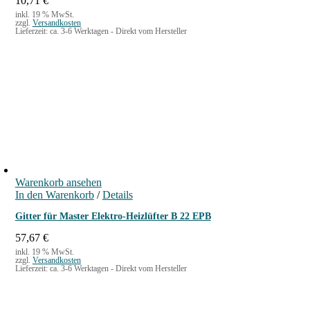
10,71
€
M
inkl. 19 % MwSt.
zzgl.
Versandkosten
e
Lieferzeit:
ca. 3-6 Werktagen - Direkt vom Hersteller
n
g
e
Warenkorb ansehen
In den Warenkorb
/
Details
Gitter für Master Elektro-Heizlüfter B 22 EPB
57,67
€
inkl. 19 % MwSt.
zzgl.
Versandkosten
Lieferzeit:
ca. 3-6 Werktagen - Direkt vom Hersteller