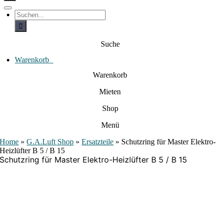
c
h
T
S
e
o
u
c
g
n
h
g
a
e
l
Suche
c
n
e
a
h
N
c
Warenkorb
0
:
a
h
:
v
Warenkorb
i
g
Mieten
a
t
i
Shop
o
n
Menü
Home
»
G.A.Luft Shop
»
Ersatzteile
»
Schutzring für Master Elektro-
Heizlüfter B 5 / B 15
Schutzring für Master Elektro-Heizlüfter B 5 / B 15