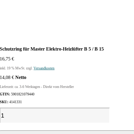
Schutzring für Master Elektro-Heizlüfter B 5 / B 15
16,75
€
inkl. 19 % MwSt.
zzgl.
Versandkosten
14,08
€
Netto
Lieferzeit:
ca. 3-6 Werktagen - Direkt vom Hersteller
GTIN:
5901821079440
SKU:
4141331
S
c
h
u