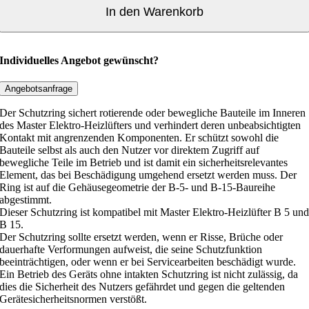
t
In den Warenkorb
z
r
i
Individuelles Angebot gewünscht?
n
g
Angebotsanfrage
f
Der Schutzring sichert rotierende oder bewegliche Bauteile im Inneren
ü
des Master Elektro-Heizlüfters und verhindert deren unbeabsichtigten
r
Kontakt mit angrenzenden Komponenten. Er schützt sowohl die
Bauteile selbst als auch den Nutzer vor direktem Zugriff auf
M
bewegliche Teile im Betrieb und ist damit ein sicherheitsrelevantes
a
Element, das bei Beschädigung umgehend ersetzt werden muss. Der
s
Ring ist auf die Gehäusegeometrie der B-5- und B-15-Baureihe
t
abgestimmt.
Dieser Schutzring ist kompatibel mit Master Elektro-Heizlüfter B 5 un
e
B 15.
r
Der Schutzring sollte ersetzt werden, wenn er Risse, Brüche oder
E
dauerhafte Verformungen aufweist, die seine Schutzfunktion
l
beeinträchtigen, oder wenn er bei Servicearbeiten beschädigt wurde.
Ein Betrieb des Geräts ohne intakten Schutzring ist nicht zulässig, da
e
dies die Sicherheit des Nutzers gefährdet und gegen die geltenden
k
Gerätesicherheitsnormen verstößt.